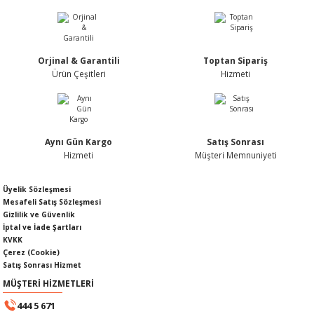
Nİ
ARI
Rİ
RLARI
Orjinal & Garantili
Toptan Sipariş
Ürün Çeşitleri
Hizmeti
İ
I
ANAHTARLARI
ÜNLERİ
ÜĞME
AKOZU
Aynı Gün Kargo
Satış Sonrası
Rİ
R
Hizmeti
Müşteri Memnuniyeti
İ
MLARI
Üyelik Sözleşmesi
Mesafeli Satış Sözleşmesi
Gizlilik ve Güvenlik
 ÜRÜNLERİ
İptal ve İade Şartları
KVKK
Çerez (Cookie)
LERİ
 SENSÖRÜ
Satış Sonrası Hizmet
MÜŞTERİ HİZMETLERİ
NLERİ
 SİLECEK KOLU
444 5 671