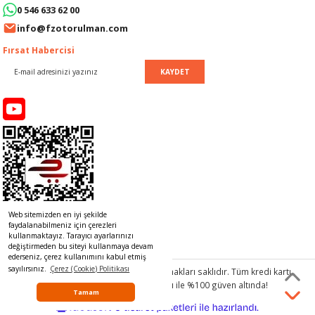
0 546 633 62 00
LERİ
I
info@fzotorulman.com
ACAR ÜRÜNLERİ
ĞI
 AMPERMETRE
Fırsat Habercisi
KAYDET
ÜNLERİ
MLERİ
ERİ
MA
LERİ
ASI
LIĞI
RI
CA
Web sitemizden en iyi şekilde
NLERİ
ALARI
faydalanabilmeniz için çerezleri
kullanmaktayız. Tarayıcı ayarlarınızı
değiştirmeden bu siteyi kullanmaya devam
LERİ
ederseniz, çerez kullanımını kabul etmiş
sayılırsınız.
Çerez (Cookie) Politikası
© 2017 www.rulmancim.com
tüm hakları saklıdır. Tüm kredi kartı
bilgileriniz 256bit SSL Sertifikası ile %100 güven altında!
ERİ
RU
Tamam
ideasoft
ile
e-