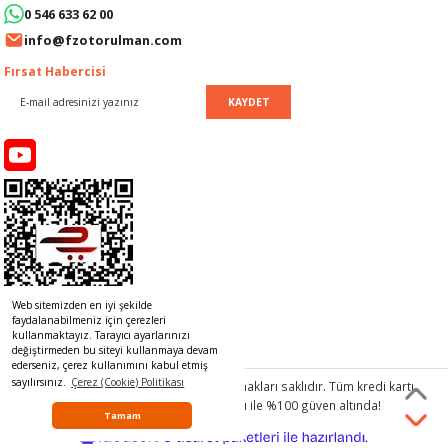
0 546 633 62 00
LERİ
I
info@fzotorulman.com
ACAR ÜRÜNLERİ
ĞI
 AMPERMETRE
Fırsat Habercisi
KAYDET
ÜNLERİ
MLERİ
ERİ
MA
LERİ
ASI
LIĞI
RI
CA
Web sitemizden en iyi şekilde
NLERİ
ALARI
faydalanabilmeniz için çerezleri
kullanmaktayız. Tarayıcı ayarlarınızı
değiştirmeden bu siteyi kullanmaya devam
LERİ
ederseniz, çerez kullanımını kabul etmiş
sayılırsınız.
Çerez (Cookie) Politikası
© 2017 www.rulmancim.com
tüm hakları saklıdır. Tüm kredi kartı
bilgileriniz 256bit SSL Sertifikası ile %100 güven altında!
ERİ
RU
Tamam
ideasoft
ile
e-