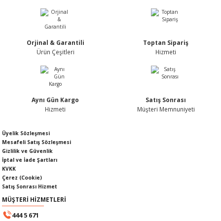
Nİ
ARI
Rİ
RLARI
Orjinal & Garantili
Toptan Sipariş
Ürün Çeşitleri
Hizmeti
İ
I
ANAHTARLARI
ÜNLERİ
ÜĞME
AKOZU
Aynı Gün Kargo
Satış Sonrası
Rİ
R
Hizmeti
Müşteri Memnuniyeti
İ
MLARI
Üyelik Sözleşmesi
Mesafeli Satış Sözleşmesi
Gizlilik ve Güvenlik
 ÜRÜNLERİ
İptal ve İade Şartları
KVKK
Çerez (Cookie)
LERİ
 SENSÖRÜ
Satış Sonrası Hizmet
MÜŞTERİ HİZMETLERİ
NLERİ
 SİLECEK KOLU
444 5 671