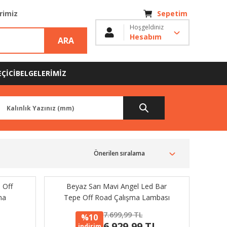
erimiz
Sepetim
Hoşgeldiniz
Hesabım
ARA
ÇİCİ
BELGELERİMİZ
 Off
Beyaz Sarı Mavi Angel Led Bar
ma
Tepe Off Road Çalışma Lambası
33cm
15 Led 12-24V 86cm
7.699,99 TL
%10
L
6.929,99 TL
indirim