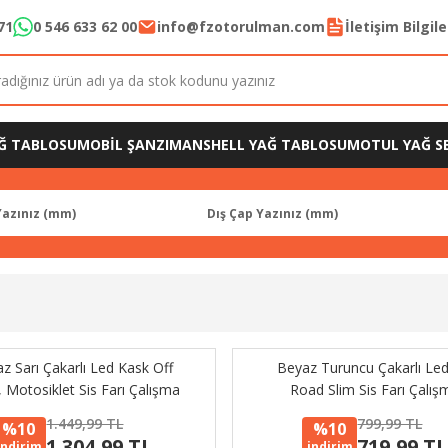
71
0 546 633 62 00
info@fzotorulman.com
İletişim Bilgil
Ğ TABLOSU
MOBİL ŞANZIMAN
SHELL YAĞ TABLOSU
MOTUL YAĞ SE
z Sarı Çakarlı Led Kask Off
Beyaz Turuncu Çakarlı Led
 Motosiklet Sis Farı Çalışma
Road Slim Sis Farı Çalış
Lambası 12-24V 25W
Lambası 48 Led 12-24V 
1.449,99 TL
799,99 TL
%10
%10
1.304,99 TL
719,99 T
indirim
indirim