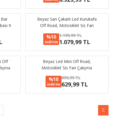
 Bar
Beyaz Sarı Çakarlı Led Kurukafa
bası 9
Off Road, Motosiklet Sis Farı
Çalışma Lambası 9-60V
1.199,99 TL
%10
L
1.079,99 TL
indirim
i Off
Beyaz Led Mini Off Road,
alışma
Motosiklet Sis Farı Çalışma
Lambası 9-36V 27W
699,99 TL
%10
L
629,99 TL
indirim