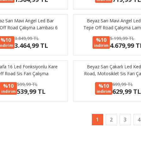
az Sarı Mavi Angel Led Bar
Beyaz Sarı Mavi Angel Led
Off Road Çalışma Lambası 6
Tepe Off Road Çalışma Lam
Led 12-24V 37cm
Led 12-24V 53cm
3.849,99 TL
5.199,99 TL
%10
%10
3.464,99 TL
4.679,99 T
indirim
indirim
afa 16 Led Fonksiyonlu Kare
Beyaz Sarı Çakarlı Led Ked
ff Road Sis Farı Çalışma
Road, Motosiklet Sis Farı Ç
Lambası 12V
Lambası 12-24V 20W
599,99 TL
699,99 TL
%10
%10
539,99 TL
629,99 T
indirim
indirim
1
2
3
4