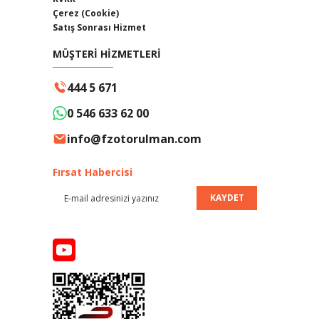
Çerez (Cookie)
Satış Sonrası Hizmet
MÜŞTERİ HİZMETLERİ
444 5 671
0 546 633 62 00
info@fzotorulman.com
Fırsat Habercisi
KAYDET