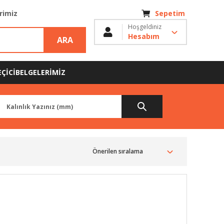
erimiz
Sepetim
Hoşgeldiniz
Hesabım
ARA
ÇİCİ
BELGELERİMİZ