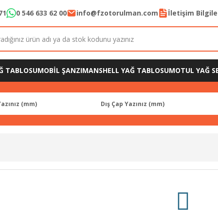
71
0 546 633 62 00
info@fzotorulman.com
İletişim Bilgil
Ğ TABLOSU
MOBİL ŞANZIMAN
SHELL YAĞ TABLOSU
MOTUL YAĞ SE