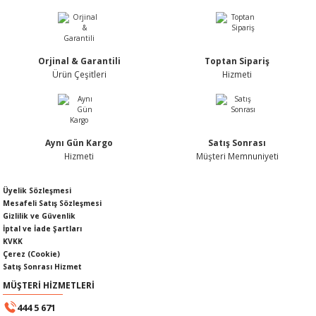
Nİ
ARI
Rİ
RLARI
Orjinal & Garantili
Toptan Sipariş
Ürün Çeşitleri
Hizmeti
İ
I
ANAHTARLARI
ÜNLERİ
ÜĞME
AKOZU
Aynı Gün Kargo
Satış Sonrası
Rİ
R
Hizmeti
Müşteri Memnuniyeti
İ
MLARI
Üyelik Sözleşmesi
Mesafeli Satış Sözleşmesi
Gizlilik ve Güvenlik
 ÜRÜNLERİ
İptal ve İade Şartları
KVKK
Çerez (Cookie)
LERİ
 SENSÖRÜ
Satış Sonrası Hizmet
MÜŞTERİ HİZMETLERİ
NLERİ
 SİLECEK KOLU
444 5 671