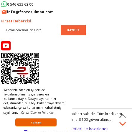
0 546 633 62 00
LERİ
I
info@fzotorulman.com
ACAR ÜRÜNLERİ
ĞI
 AMPERMETRE
Fırsat Habercisi
KAYDET
ÜNLERİ
MLERİ
ERİ
MA
LERİ
ASI
LIĞI
RI
CA
Web sitemizden en iyi şekilde
NLERİ
ALARI
faydalanabilmeniz için çerezleri
kullanmaktayız. Tarayıcı ayarlarınızı
değiştirmeden bu siteyi kullanmaya devam
LERİ
ederseniz, çerez kullanımını kabul etmiş
sayılırsınız.
Çerez (Cookie) Politikası
© 2017 www.rulmancim.com
tüm hakları saklıdır. Tüm kredi kartı
bilgileriniz 256bit SSL Sertifikası ile %100 güven altında!
ERİ
RU
Tamam
ideasoft
ile
e-