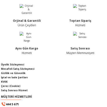
Nİ
ARI
Rİ
RLARI
Orjinal & Garantili
Toptan Sipariş
Ürün Çeşitleri
Hizmeti
İ
I
ANAHTARLARI
ÜNLERİ
ÜĞME
AKOZU
Aynı Gün Kargo
Satış Sonrası
Rİ
R
Hizmeti
Müşteri Memnuniyeti
İ
MLARI
Üyelik Sözleşmesi
Mesafeli Satış Sözleşmesi
Gizlilik ve Güvenlik
 ÜRÜNLERİ
İptal ve İade Şartları
KVKK
Çerez (Cookie)
LERİ
 SENSÖRÜ
Satış Sonrası Hizmet
MÜŞTERİ HİZMETLERİ
NLERİ
 SİLECEK KOLU
444 5 671