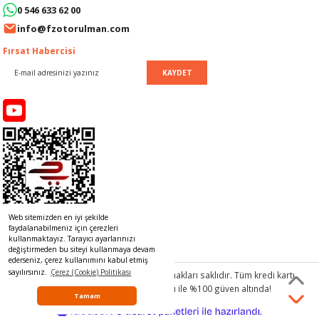
0 546 633 62 00
LERİ
I
info@fzotorulman.com
ACAR ÜRÜNLERİ
ĞI
 AMPERMETRE
Fırsat Habercisi
KAYDET
ÜNLERİ
MLERİ
ERİ
MA
LERİ
ASI
LIĞI
RI
CA
Web sitemizden en iyi şekilde
NLERİ
ALARI
faydalanabilmeniz için çerezleri
kullanmaktayız. Tarayıcı ayarlarınızı
değiştirmeden bu siteyi kullanmaya devam
LERİ
ederseniz, çerez kullanımını kabul etmiş
sayılırsınız.
Çerez (Cookie) Politikası
© 2017 www.rulmancim.com
tüm hakları saklıdır. Tüm kredi kartı
bilgileriniz 256bit SSL Sertifikası ile %100 güven altında!
ERİ
RU
Tamam
ideasoft
ile
e-