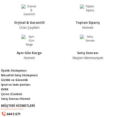
Nİ
ARI
Rİ
RLARI
Orjinal & Garantili
Toptan Sipariş
Ürün Çeşitleri
Hizmeti
İ
I
ANAHTARLARI
ÜNLERİ
ÜĞME
AKOZU
Aynı Gün Kargo
Satış Sonrası
Rİ
R
Hizmeti
Müşteri Memnuniyeti
İ
MLARI
Üyelik Sözleşmesi
Mesafeli Satış Sözleşmesi
Gizlilik ve Güvenlik
 ÜRÜNLERİ
İptal ve İade Şartları
KVKK
Çerez (Cookie)
LERİ
 SENSÖRÜ
Satış Sonrası Hizmet
MÜŞTERİ HİZMETLERİ
NLERİ
 SİLECEK KOLU
444 5 671