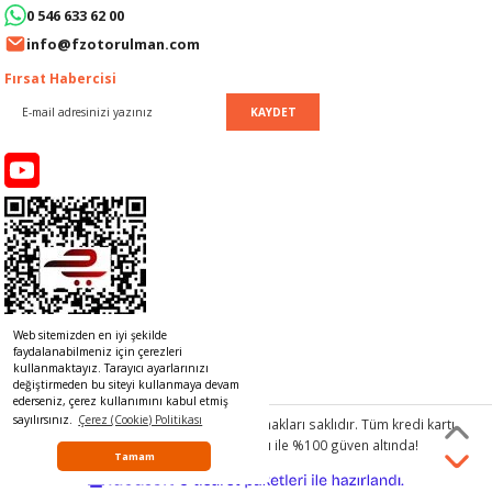
0 546 633 62 00
LERİ
I
info@fzotorulman.com
ACAR ÜRÜNLERİ
ĞI
 AMPERMETRE
Fırsat Habercisi
KAYDET
ÜNLERİ
MLERİ
ERİ
MA
LERİ
ASI
LIĞI
RI
CA
Web sitemizden en iyi şekilde
NLERİ
ALARI
faydalanabilmeniz için çerezleri
kullanmaktayız. Tarayıcı ayarlarınızı
değiştirmeden bu siteyi kullanmaya devam
LERİ
ederseniz, çerez kullanımını kabul etmiş
sayılırsınız.
Çerez (Cookie) Politikası
© 2017 www.rulmancim.com
tüm hakları saklıdır. Tüm kredi kartı
bilgileriniz 256bit SSL Sertifikası ile %100 güven altında!
ERİ
RU
Tamam
ideasoft
ile
e-