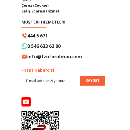
Çerez (Cookie)
Satış Sonrası Hizmet
MÜŞTERİ HİZMETLERİ
444 5 671
0 546 633 62 00
info@fzotorulman.com
Fırsat Habercisi
KAYDET