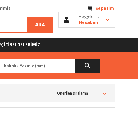
erimiz
Sepetim
Hoşgeldiniz
Hesabım
ARA
ÇİCİ
BELGELERİMİZ