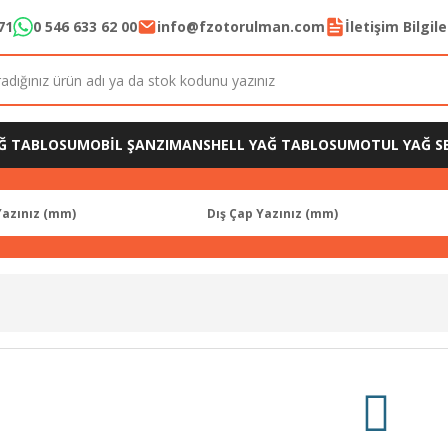
71
0 546 633 62 00
info@fzotorulman.com
İletişim Bilgil
Ğ TABLOSU
MOBİL ŞANZIMAN
SHELL YAĞ TABLOSU
MOTUL YAĞ SE