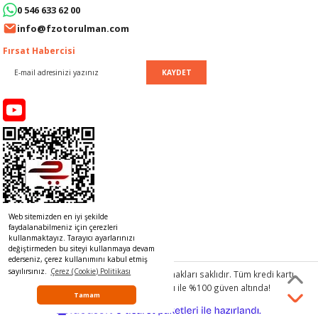
0 546 633 62 00
LERİ
I
info@fzotorulman.com
ACAR ÜRÜNLERİ
ĞI
 AMPERMETRE
Fırsat Habercisi
KAYDET
ÜNLERİ
MLERİ
ERİ
MA
LERİ
ASI
LIĞI
RI
CA
Web sitemizden en iyi şekilde
NLERİ
ALARI
faydalanabilmeniz için çerezleri
kullanmaktayız. Tarayıcı ayarlarınızı
değiştirmeden bu siteyi kullanmaya devam
LERİ
ederseniz, çerez kullanımını kabul etmiş
sayılırsınız.
Çerez (Cookie) Politikası
© 2017 www.rulmancim.com
tüm hakları saklıdır. Tüm kredi kartı
bilgileriniz 256bit SSL Sertifikası ile %100 güven altında!
ERİ
RU
Tamam
ideasoft
ile
e-