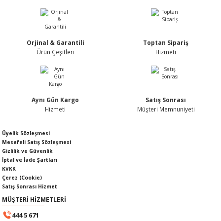
Nİ
ARI
Rİ
RLARI
Orjinal & Garantili
Toptan Sipariş
Ürün Çeşitleri
Hizmeti
İ
I
ANAHTARLARI
ÜNLERİ
ÜĞME
AKOZU
Aynı Gün Kargo
Satış Sonrası
Rİ
R
Hizmeti
Müşteri Memnuniyeti
İ
MLARI
Üyelik Sözleşmesi
Mesafeli Satış Sözleşmesi
Gizlilik ve Güvenlik
 ÜRÜNLERİ
İptal ve İade Şartları
KVKK
Çerez (Cookie)
LERİ
 SENSÖRÜ
Satış Sonrası Hizmet
MÜŞTERİ HİZMETLERİ
NLERİ
 SİLECEK KOLU
444 5 671