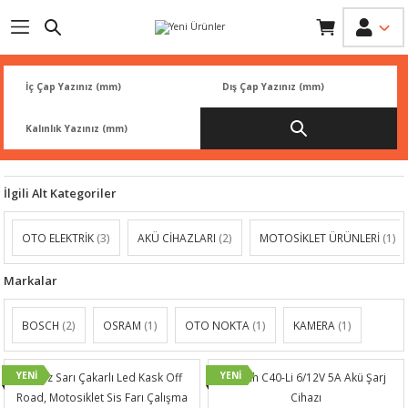
Geri Dön
Geri Dön
Geri Dön
Geri Dön
Geri Dön
İK
 PARÇA
L
ARI
Rİ
FİLTRESİ
TLERİ
İlgili Alt Kategoriler
BALATA
RI
OTO ELEKTRİK
(3)
AKÜ CİHAZLARI
(2)
MOTOSİKLET ÜRÜNLERİ
(1)
Rİ
Markalar
R
R
BOSCH
(2)
OSRAM
(1)
OTO NOKTA
(1)
KAMERA
(1)
 ÜRÜNLERİ
RESİ
LAR
YENİ
YENİ
Beyaz Sarı Çakarlı Led Kask Off
Bosch C40-Li 6/12V 5A Akü Şarj
NLERİ
SÖRÜ
LERİ
Road, Motosiklet Sis Farı Çalışma
Cihazı