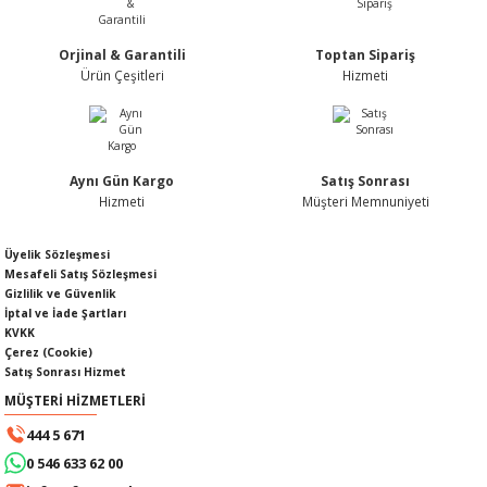
LERİ
I
Orjinal & Garantili
Toptan Sipariş
ACAR ÜRÜNLERİ
ĞI
 AMPERMETRE
Ürün Çeşitleri
Hizmeti
ÜNLERİ
MLERİ
ERİ
MA
Aynı Gün Kargo
Satış Sonrası
Hizmeti
Müşteri Memnuniyeti
LERİ
ASI
LIĞI
RI
Üyelik Sözleşmesi
Mesafeli Satış Sözleşmesi
CA
Gizlilik ve Güvenlik
İptal ve İade Şartları
KVKK
NLERİ
ALARI
Çerez (Cookie)
Satış Sonrası Hizmet
LERİ
MÜŞTERİ HİZMETLERİ
444 5 671
ERİ
RU
0 546 633 62 00