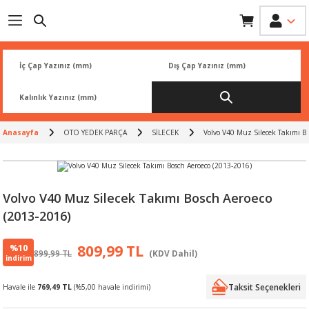
Geri Dön
Geri Dön
Geri Dön
Geri Dön
Geri Dön
İK
 PARÇA
L
ARI
Rİ
FİLTRESİ
TLERİ
Anasayfa
OTO YEDEK PARÇA
SİLECEK
Volvo V40 Muz Silecek Takımı Bo
BALATA
RI
Rİ
Volvo V40 Muz Silecek Takımı Bosch Aeroeco
(2013-2016)
R
R
%10
809,99 TL
899,99 TL
(KDV Dahil)
 ÜRÜNLERİ
RESİ
LAR
indirim
Taksit Seçenekleri
Havale ile
769,49 TL
(%5,00 havale indirimi)
NLERİ
SÖRÜ
LERİ