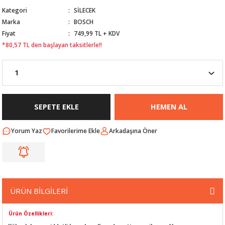
Kategori
SİLECEK
Nİ
ARI
Marka
BOSCH
Fiyat
749,99 TL + KDV
Rİ
RLARI
*80,57 TL den başlayan taksitlerle!!
İ
I
ANAHTARLARI
ÜNLERİ
ÜĞME
AKOZU
SEPETE EKLE
HEMEN AL
Rİ
R
Yorum Yaz
Arkadaşına Öner
İ
MLARI
 ÜRÜNLERİ
LERİ
 SENSÖRÜ
ÜRÜN BİLGİLERİ
NLERİ
 SİLECEK KOLU
Ürün Özellikleri: