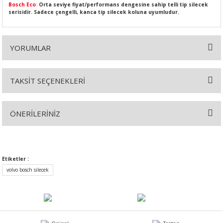
Bosch Eco
:
Orta seviye fiyat/performans dengesine sahip telli tip silecek
serisidir. Sadece çengelli, kanca tip silecek koluna uyumludur.
YORUMLAR
SI
MPLE
I
TAKSİT SEÇENEKLERİ
Bu ürüne ilk yorumu siz yapın!
ÖNERİLERİNİZ
Yorum Yaz
Bu ürünün fiyat bilgisi, resim, ürün açıklamalarında ve diğer
konularda yetersiz gördüğünüz noktaları öneri formunu kullanarak
KÖMÜRÜ
tarafımıza iletebilirsiniz.
Etiketler :
Görüş ve önerileriniz için teşekkür ederiz.
volvo bosch silecek
 IZGARASI
Ürün resmi kalitesiz, bozuk veya görüntülenemiyor.
Ürün açıklamasında eksik bilgiler bulunuyor.
Ürün bilgilerinde hatalar bulunuyor.