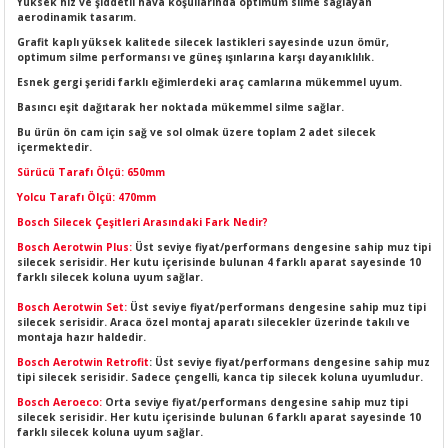
Yüksek hız ve şiddetli hava koşullarında optimum silme sağlayan
LERİ
I
aerodinamik tasarım.
Grafit kaplı yüksek kalitede silecek lastikleri sayesinde uzun ömür,
optimum silme performansı ve güneş ışınlarına karşı dayanıklılık.
ACAR ÜRÜNLERİ
ĞI
 AMPERMETRE
Esnek gergi şeridi farklı eğimlerdeki araç camlarına mükemmel uyum.
Basıncı eşit dağıtarak her noktada mükemmel silme sağlar.
ÜNLERİ
MLERİ
Bu ürün ön cam için sağ ve sol olmak üzere toplam 2 adet silecek
içermektedir.
ERİ
MA
Sürücü Tarafı Ölçü: 650mm
Yolcu Tarafı Ölçü: 470mm
LERİ
ASI
LIĞI
RI
Bosch Silecek Çeşitleri Arasındaki Fark Nedir?
Bosch Aerotwin Plus:
Üst seviye fiyat/performans dengesine sahip muz tipi
CA
silecek serisidir. Her kutu içerisinde bulunan 4 farklı aparat sayesinde 10
farklı silecek koluna uyum sağlar.
Bosch Aerotwin Set:
Üst seviye fiyat/performans dengesine sahip muz tipi
NLERİ
ALARI
silecek serisidir. Araca özel montaj aparatı silecekler üzerinde takılı ve
montaja hazır haldedir.
LERİ
Bosch Aerotwin Retrofit
: Üst seviye fiyat/performans dengesine sahip muz
tipi silecek serisidir. Sadece çengelli, kanca tip silecek koluna uyumludur.
Bosch Aeroeco:
Orta seviye fiyat/performans dengesine sahip muz tipi
ERİ
RU
silecek serisidir. Her kutu içerisinde bulunan 6 farklı aparat sayesinde 10
farklı silecek koluna uyum sağlar.