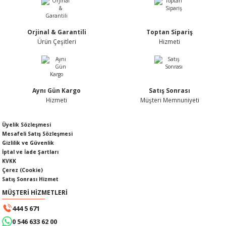
Ürün fiyatı diğer sitelerden daha pahalı.
Bu ürüne benzer farklı alternatifler olmalı.
Orjinal & Garantili
Toptan Sipariş
Ürün Çeşitleri
Hizmeti
KABLOSU
U
Gönder
Aynı Gün Kargo
Satış Sonrası
A KAPAĞI
Hizmeti
Müşteri Memnuniyeti
DEPOSU
Üyelik Sözleşmesi
Mesafeli Satış Sözleşmesi
Gizlilik ve Güvenlik
İptal ve İade Şartları
KVKK
Çerez (Cookie)
ESİ
Satış Sonrası Hizmet
MÜŞTERİ HİZMETLERİ
444 5 671
0 546 633 62 00
AĞI