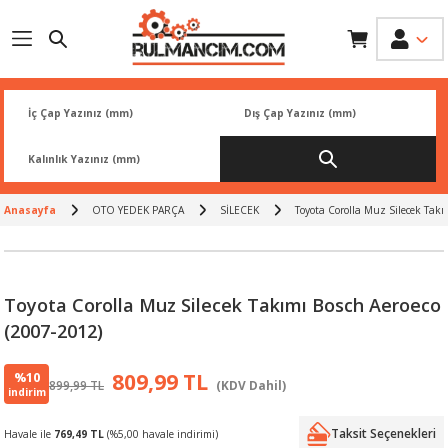
Geri Dön
Geri Dön
Geri Dön
Geri Dön
Geri Dön
İK
 PARÇA
L
ARI
Rİ
FİLTRESİ
TLERİ
Anasayfa
OTO YEDEK PARÇA
SİLECEK
Toyota Corolla Muz Silecek Takı
BALATA
RI
Rİ
Toyota Corolla Muz Silecek Takımı Bosch Aeroeco
R
R
(2007-2012)
 ÜRÜNLERİ
RESİ
LAR
%10
809,99 TL
899,99 TL
(KDV Dahil)
indirim
NLERİ
SÖRÜ
LERİ
Taksit Seçenekleri
Havale ile
769,49 TL
(%5,00 havale indirimi)