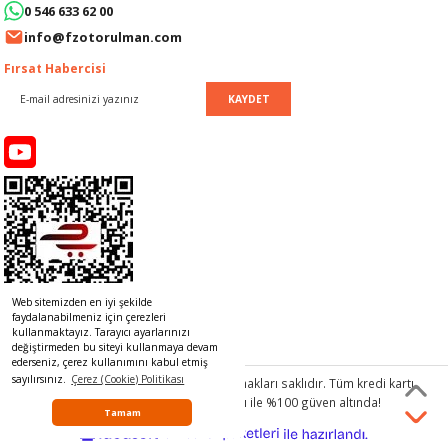
0 546 633 62 00
info@fzotorulman.com
KOLU
Fırsat Habercisi
 DEPOSU
KAYDET
I
İ
OLU
OLU
Web sitemizden en iyi şekilde
faydalanabilmeniz için çerezleri
kullanmaktayız. Tarayıcı ayarlarınızı
değiştirmeden bu siteyi kullanmaya devam
ederseniz, çerez kullanımını kabul etmiş
sayılırsınız.
Çerez (Cookie) Politikası
© 2017 www.rulmancim.com
tüm hakları saklıdır. Tüm kredi kartı
ESİ
bilgileriniz 256bit SSL Sertifikası ile %100 güven altında!
Tamam
ideasoft
ile
U
e-
hazırlandı.