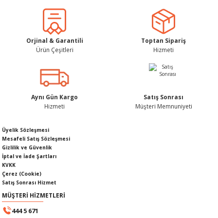
Ürün bilgilerinde hatalar bulunuyor.
Ürün fiyatı diğer sitelerden daha pahalı.
Bu ürüne benzer farklı alternatifler olmalı.
Orjinal & Garantili
Toptan Sipariş
Ürün Çeşitleri
Hizmeti
KABLOSU
U
Gönder
A KAPAĞI
Aynı Gün Kargo
Satış Sonrası
Hizmeti
Müşteri Memnuniyeti
DEPOSU
Üyelik Sözleşmesi
Mesafeli Satış Sözleşmesi
Gizlilik ve Güvenlik
İptal ve İade Şartları
KVKK
ESİ
Çerez (Cookie)
Satış Sonrası Hizmet
MÜŞTERİ HİZMETLERİ
444 5 671
AĞI