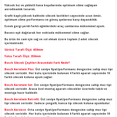
LERİ
I
Yüksek hız ve şiddetli hava koşullarında optimum silme sağlayan
aerodinamik tasarım.
Grafit kaplı yüksek kalitede silecek lastikleri sayesinde uzun ömür,
ACAR ÜRÜNLERİ
ĞI
 AMPERMETRE
optimum silme performansı ve güneş ışınlarına karşı dayanıklılık.
Esnek gergi şeridi farklı eğimlerdeki araç camlarına mükemmel uyum.
ÜNLERİ
MLERİ
Basıncı eşit dağıtarak her noktada mükemmel silme sağlar.
Bu ürün ön cam için sağ ve sol olmak üzere toplam 2 adet silecek
ERİ
MA
içermektedir.
Sürücü Tarafı Ölçü: 650mm
LERİ
ASI
LIĞI
RI
Yolcu Tarafı Ölçü: 350mm
Bosch Silecek Çeşitleri Arasındaki Fark Nedir?
CA
Bosch Aerotwin Plus:
Üst seviye fiyat/performans dengesine sahip muz tipi
silecek serisidir. Her kutu içerisinde bulunan 4 farklı aparat sayesinde 10
farklı silecek koluna uyum sağlar.
NLERİ
ALARI
Bosch Aerotwin Set:
Üst seviye fiyat/performans dengesine sahip muz tipi
silecek serisidir. Araca özel montaj aparatı silecekler üzerinde takılı ve
montaja hazır haldedir.
LERİ
Bosch Aerotwin Retrofit
: Üst seviye fiyat/performans dengesine sahip muz
tipi silecek serisidir. Sadece çengelli, kanca tip silecek koluna uyumludur.
ERİ
RU
Bosch Aeroeco:
Orta seviye fiyat/performans dengesine sahip muz tipi
silecek serisidir. Her kutu içerisinde bulunan 6 farklı aparat sayesinde 10