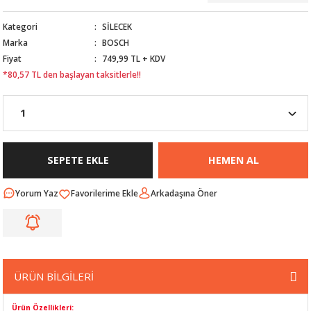
Nİ
ARI
Kategori
SİLECEK
Marka
BOSCH
Rİ
RLARI
Fiyat
749,99 TL + KDV
*80,57 TL den başlayan taksitlerle!!
İ
I
ANAHTARLARI
ÜNLERİ
ÜĞME
AKOZU
Rİ
R
SEPETE EKLE
HEMEN AL
İ
MLARI
Yorum Yaz
Arkadaşına Öner
 ÜRÜNLERİ
LERİ
 SENSÖRÜ
ÜRÜN BİLGİLERİ
NLERİ
 SİLECEK KOLU
Ürün Özellikleri: