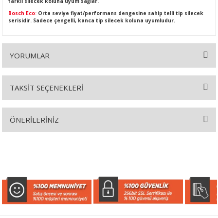
farklı silecek koluna uyum sağlar.
Bosch Eco
:
Orta seviye fiyat/performans dengesine sahip telli tip silecek
serisidir. Sadece çengelli, kanca tip silecek koluna uyumludur.
SI
MPLE
YORUMLAR
I
TAKSİT SEÇENEKLERİ
Bu ürüne ilk yorumu siz yapın!
ÖNERİLERİNİZ
Yorum Yaz
Bu ürünün fiyat bilgisi, resim, ürün açıklamalarında ve diğer
KÖMÜRÜ
konularda yetersiz gördüğünüz noktaları öneri formunu kullanarak
tarafımıza iletebilirsiniz.
Görüş ve önerileriniz için teşekkür ederiz.
 IZGARASI
Ürün resmi kalitesiz, bozuk veya görüntülenemiyor.
Ürün açıklamasında eksik bilgiler bulunuyor.