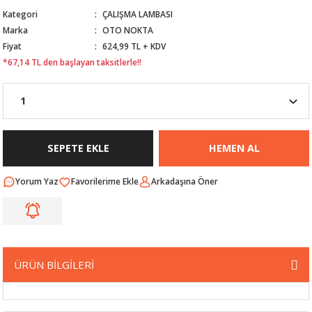
Kategori
ÇALIŞMA LAMBASI
Nİ
ARI
Marka
OTO NOKTA
Fiyat
624,99 TL + KDV
Rİ
RLARI
*67,14 TL den başlayan taksitlerle!!
İ
I
ANAHTARLARI
ÜNLERİ
ÜĞME
AKOZU
SEPETE EKLE
HEMEN AL
Rİ
R
Yorum Yaz
Arkadaşına Öner
İ
MLARI
 ÜRÜNLERİ
LERİ
 SENSÖRÜ
ÜRÜN BİLGİLERİ
NLERİ
 SİLECEK KOLU