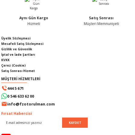
Aynı Gün Kargo
Satış Sonrası
Hizmeti
Müşteri Memnuniyeti
Gönder
SI
MPLE
Üyelik Sözleşmesi
Mesafeli Satış Sözleşmesi
I
Gizlilik ve Güvenlik
İptal ve İade Şartları
KVKK
Çerez (Cookie)
Satış Sonrası Hizmet
MÜŞTERİ HİZMETLERİ
444 5 671
KÖMÜRÜ
0 546 633 62 00
info@fzotorulman.com
 IZGARASI
Fırsat Habercisi
KAYDET