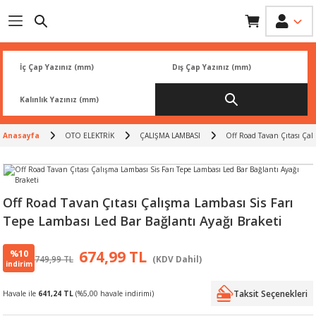
Geri Dön
Geri Dön
Geri Dön
Geri Dön
Geri Dön
İK
 PARÇA
L
ARI
Rİ
FİLTRESİ
TLERİ
Anasayfa
OTO ELEKTRİK
ÇALIŞMA LAMBASI
Off Road Tavan Çıtası Çalı
BALATA
RI
Rİ
Off Road Tavan Çıtası Çalışma Lambası Sis Farı
Tepe Lambası Led Bar Bağlantı Ayağı Braketi
R
R
%10
674,99 TL
749,99 TL
(KDV Dahil)
 ÜRÜNLERİ
RESİ
LAR
indirim
Taksit Seçenekleri
Havale ile
641,24 TL
(%5,00 havale indirimi)
NLERİ
SÖRÜ
LERİ