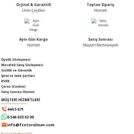
Orjinal & Garantili
Toptan Sipariş
Ürün fiyatı diğer sitelerden daha pahalı.
Ürün Çeşitleri
Hizmeti
Bu ürüne benzer farklı alternatifler olmalı.
Aynı Gün Kargo
Satış Sonrası
KABLOSU
U
Hizmeti
Müşteri Memnuniyeti
Gönder
A KAPAĞI
Üyelik Sözleşmesi
Mesafeli Satış Sözleşmesi
Gizlilik ve Güvenlik
DEPOSU
İptal ve İade Şartları
KVKK
Çerez (Cookie)
Satış Sonrası Hizmet
MÜŞTERİ HİZMETLERİ
ESİ
444 5 671
0 546 633 62 00
info@fzotorulman.com
AĞI