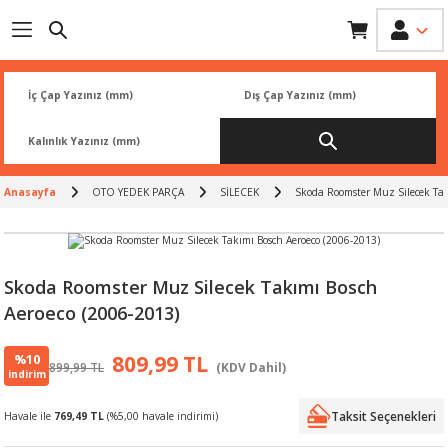
Geri Dön
Geri Dön
Geri Dön
Geri Dön
Geri Dön
İK
 PARÇA
L
ARI
Rİ
FİLTRESİ
TLERİ
Anasayfa
OTO YEDEK PARÇA
SİLECEK
Skoda Roomster Muz Silecek Tak
BALATA
RI
Rİ
Skoda Roomster Muz Silecek Takımı Bosch
Aeroeco (2006-2013)
R
R
%10
809,99 TL
899,99 TL
(KDV Dahil)
 ÜRÜNLERİ
RESİ
LAR
indirim
Taksit Seçenekleri
Havale ile
769,49 TL
(%5,00 havale indirimi)
NLERİ
SÖRÜ
LERİ