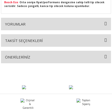
Bosch Eco
:
Orta seviye fiyat/performans dengesine sahip telli tip silecek
serisidir. Sadece çengelli, kanca tip silecek koluna uyumludur.
YORUMLAR
SI
MPLE
I
TAKSİT SEÇENEKLERİ
Bu ürüne ilk yorumu siz yapın!
ÖNERİLERİNİZ
Yorum Yaz
Bu ürünün fiyat bilgisi, resim, ürün açıklamalarında ve diğer
konularda yetersiz gördüğünüz noktaları öneri formunu kullanarak
KÖMÜRÜ
tarafımıza iletebilirsiniz.
Görüş ve önerileriniz için teşekkür ederiz.
 IZGARASI
Ürün resmi kalitesiz, bozuk veya görüntülenemiyor.
Ürün açıklamasında eksik bilgiler bulunuyor.
Ürün bilgilerinde hatalar bulunuyor.