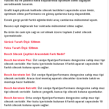
Yüksek hız ve şiddetli hava koşullarında optimum silme sağlayan
LERİ
I
aerodinamik tasarım.
Grafit kaplı yüksek kalitede silecek lastikleri sayesinde uzun ömür,
optimum silme performansı ve güneş ışınlarına karşı dayanıklılık.
ACAR ÜRÜNLERİ
ĞI
 AMPERMETRE
Esnek gergi şeridi farklı eğimlerdeki araç camlarına mükemmel uyum.
Basıncı eşit dağıtarak her noktada mükemmel silme sağlar.
ÜNLERİ
MLERİ
Bu ürün ön cam için sağ ve sol olmak üzere toplam 2 adet silecek
içermektedir.
ERİ
MA
Sürücü Tarafı Ölçü: 530mm
Yolcu Tarafı Ölçü: 530mm
LERİ
ASI
LIĞI
RI
Bosch Silecek Çeşitleri Arasındaki Fark Nedir?
Bosch Aerotwin Plus:
Üst seviye fiyat/performans dengesine sahip muz tipi
CA
silecek serisidir. Her kutu içerisinde bulunan 4 farklı aparat sayesinde 10
farklı silecek koluna uyum sağlar.
Bosch Aerotwin Set:
Üst seviye fiyat/performans dengesine sahip muz tipi
NLERİ
ALARI
silecek serisidir. Araca özel montaj aparatı silecekler üzerinde takılı ve
montaja hazır haldedir.
LERİ
Bosch Aerotwin Retrofit
: Üst seviye fiyat/performans dengesine sahip muz
tipi silecek serisidir. Sadece çengelli, kanca tip silecek koluna uyumludur.
Bosch Aeroeco:
Orta seviye fiyat/performans dengesine sahip muz tipi
ERİ
RU
silecek serisidir. Her kutu içerisinde bulunan 6 farklı aparat sayesinde 10
farklı silecek koluna uyum sağlar.