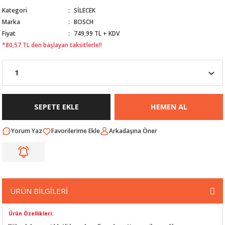
Kategori
SİLECEK
Nİ
ARI
Marka
BOSCH
Fiyat
749,99 TL + KDV
Rİ
RLARI
*80,57 TL den başlayan taksitlerle!!
İ
I
ANAHTARLARI
ÜNLERİ
ÜĞME
AKOZU
SEPETE EKLE
HEMEN AL
Rİ
R
Yorum Yaz
Arkadaşına Öner
İ
MLARI
 ÜRÜNLERİ
LERİ
 SENSÖRÜ
ÜRÜN BİLGİLERİ
NLERİ
 SİLECEK KOLU
Ürün Özellikleri: