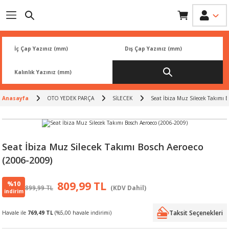
Geri Dön
Geri Dön
Geri Dön
Geri Dön
Geri Dön
İK
 PARÇA
L
ARI
Rİ
FİLTRESİ
TLERİ
Anasayfa
OTO YEDEK PARÇA
SİLECEK
Seat İbiza Muz Silecek Takımı B
BALATA
RI
Rİ
Seat İbiza Muz Silecek Takımı Bosch Aeroeco
(2006-2009)
R
R
%10
809,99 TL
899,99 TL
(KDV Dahil)
 ÜRÜNLERİ
RESİ
LAR
indirim
Taksit Seçenekleri
Havale ile
769,49 TL
(%5,00 havale indirimi)
NLERİ
SÖRÜ
LERİ