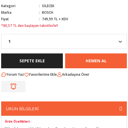
Kategori
SİLECEK
Nİ
ARI
Marka
BOSCH
Fiyat
749,99 TL + KDV
Rİ
RLARI
*80,57 TL den başlayan taksitlerle!!
İ
I
ANAHTARLARI
ÜNLERİ
ÜĞME
AKOZU
SEPETE EKLE
HEMEN AL
Rİ
R
Yorum Yaz
Arkadaşına Öner
İ
MLARI
 ÜRÜNLERİ
LERİ
 SENSÖRÜ
ÜRÜN BİLGİLERİ
NLERİ
 SİLECEK KOLU
Ürün Özellikleri: