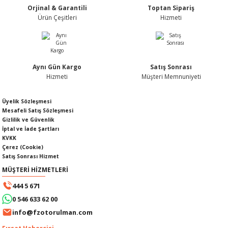
Orjinal & Garantili
Toptan Sipariş
Ürün fiyatı diğer sitelerden daha pahalı.
Ürün Çeşitleri
Hizmeti
Bu ürüne benzer farklı alternatifler olmalı.
Aynı Gün Kargo
Satış Sonrası
KABLOSU
U
Hizmeti
Müşteri Memnuniyeti
Gönder
A KAPAĞI
Üyelik Sözleşmesi
Mesafeli Satış Sözleşmesi
Gizlilik ve Güvenlik
DEPOSU
İptal ve İade Şartları
KVKK
Çerez (Cookie)
Satış Sonrası Hizmet
MÜŞTERİ HİZMETLERİ
ESİ
444 5 671
0 546 633 62 00
info@fzotorulman.com
AĞI