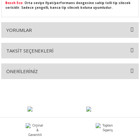
Bosch Eco
:
Orta seviye fiyat/performans dengesine sahip telli tip silecek
serisidir. Sadece çengelli, kanca tip silecek koluna uyumludur.
YORUMLAR
SI
MPLE
I
TAKSİT SEÇENEKLERİ
Bu ürüne ilk yorumu siz yapın!
ÖNERİLERİNİZ
Yorum Yaz
Bu ürünün fiyat bilgisi, resim, ürün açıklamalarında ve diğer
konularda yetersiz gördüğünüz noktaları öneri formunu kullanarak
KÖMÜRÜ
tarafımıza iletebilirsiniz.
Görüş ve önerileriniz için teşekkür ederiz.
 IZGARASI
Ürün resmi kalitesiz, bozuk veya görüntülenemiyor.
Ürün açıklamasında eksik bilgiler bulunuyor.
Ürün bilgilerinde hatalar bulunuyor.