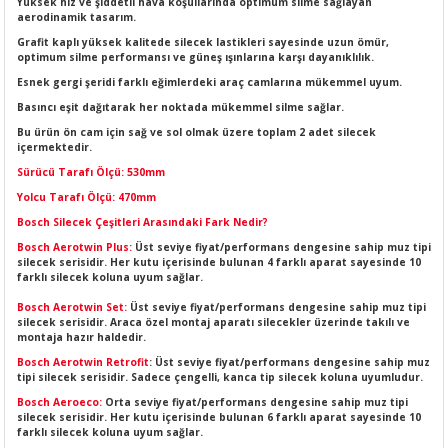
Yüksek hız ve şiddetli hava koşullarında optimum silme sağlayan
LERİ
I
aerodinamik tasarım.
Grafit kaplı yüksek kalitede silecek lastikleri sayesinde uzun ömür,
optimum silme performansı ve güneş ışınlarına karşı dayanıklılık.
ACAR ÜRÜNLERİ
ĞI
 AMPERMETRE
Esnek gergi şeridi farklı eğimlerdeki araç camlarına mükemmel uyum.
Basıncı eşit dağıtarak her noktada mükemmel silme sağlar.
ÜNLERİ
MLERİ
Bu ürün ön cam için sağ ve sol olmak üzere toplam 2 adet silecek
içermektedir.
ERİ
MA
Sürücü Tarafı Ölçü: 530mm
Yolcu Tarafı Ölçü: 470mm
LERİ
ASI
LIĞI
RI
Bosch Silecek Çeşitleri Arasındaki Fark Nedir?
Bosch Aerotwin Plus:
Üst seviye fiyat/performans dengesine sahip muz tipi
CA
silecek serisidir. Her kutu içerisinde bulunan 4 farklı aparat sayesinde 10
farklı silecek koluna uyum sağlar.
Bosch Aerotwin Set:
Üst seviye fiyat/performans dengesine sahip muz tipi
NLERİ
ALARI
silecek serisidir. Araca özel montaj aparatı silecekler üzerinde takılı ve
montaja hazır haldedir.
LERİ
Bosch Aerotwin Retrofit
: Üst seviye fiyat/performans dengesine sahip muz
tipi silecek serisidir. Sadece çengelli, kanca tip silecek koluna uyumludur.
Bosch Aeroeco:
Orta seviye fiyat/performans dengesine sahip muz tipi
ERİ
RU
silecek serisidir. Her kutu içerisinde bulunan 6 farklı aparat sayesinde 10
farklı silecek koluna uyum sağlar.