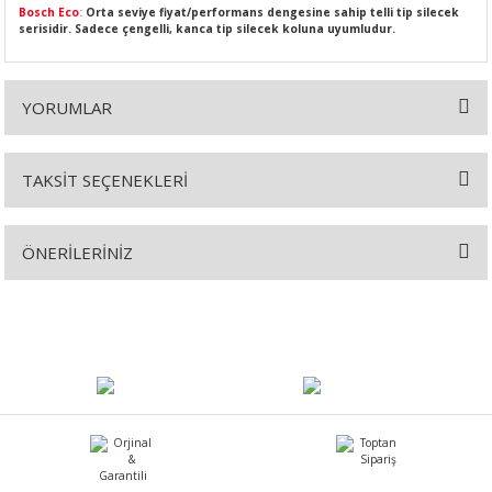
Bosch Eco
:
Orta seviye fiyat/performans dengesine sahip telli tip silecek
serisidir. Sadece çengelli, kanca tip silecek koluna uyumludur.
YORUMLAR
SI
MPLE
I
TAKSİT SEÇENEKLERİ
Bu ürüne ilk yorumu siz yapın!
ÖNERİLERİNİZ
Yorum Yaz
Bu ürünün fiyat bilgisi, resim, ürün açıklamalarında ve diğer
konularda yetersiz gördüğünüz noktaları öneri formunu kullanarak
KÖMÜRÜ
tarafımıza iletebilirsiniz.
Görüş ve önerileriniz için teşekkür ederiz.
 IZGARASI
Ürün resmi kalitesiz, bozuk veya görüntülenemiyor.
Ürün açıklamasında eksik bilgiler bulunuyor.
Ürün bilgilerinde hatalar bulunuyor.