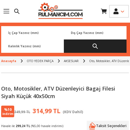
Geri Dön
Geri Dön
Geri Dön
Geri Dön
Geri Dön
İK
 PARÇA
L
ARI
Rİ
FİLTRESİ
TLERİ
Anasayfa
OTO YEDEK PARÇA
AKSESUAR
Oto, Motosikler, ATV Düzenle
BALATA
RI
Rİ
Oto, Motosikler, ATV Düzenleyici Bagaj Filesi
R
R
Siyah Küçük 40x50cm
 ÜRÜNLERİ
RESİ
LAR
%10
314,99 TL
349,99 TL
(KDV Dahil)
indirim
NLERİ
SÖRÜ
LERİ
Taksit Seçenekleri
Havale ile
299,24 TL
(%5,00 havale indirimi)