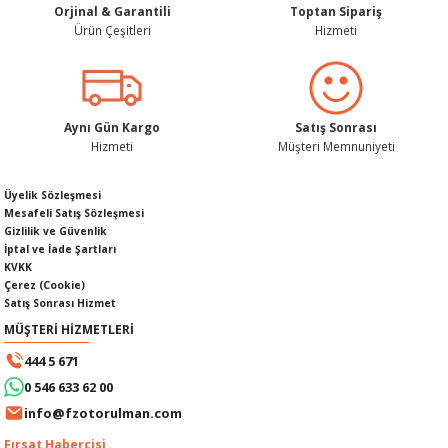
Orjinal & Garantili
Toptan Sipariş
Ürün Çeşitleri
Hizmeti
SI
MPLE
Gönder
Aynı Gün Kargo
Satış Sonrası
Hizmeti
Müşteri Memnuniyeti
I
Üyelik Sözleşmesi
Mesafeli Satış Sözleşmesi
Gizlilik ve Güvenlik
İptal ve İade Şartları
KVKK
Çerez (Cookie)
KÖMÜRÜ
Satış Sonrası Hizmet
MÜŞTERİ HİZMETLERİ
 IZGARASI
444 5 671
0 546 633 62 00
info@fzotorulman.com
Fırsat Habercisi