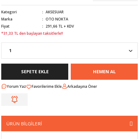
Nİ
ARI
Kategori
AKSESUAR
Marka
OTO NOKTA
Rİ
RLARI
Fiyat
291,66 TL + KDV
*31,33 TL den başlayan taksitlerle!!
İ
I
ANAHTARLARI
ÜNLERİ
ÜĞME
AKOZU
Rİ
R
SEPETE EKLE
HEMEN AL
İ
MLARI
Yorum Yaz
Arkadaşına Öner
 ÜRÜNLERİ
LERİ
 SENSÖRÜ
ÜRÜN BİLGİLERİ
NLERİ
 SİLECEK KOLU