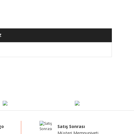
Z
mıza iletebilirsiniz.
go
Satış Sonrası
Müşteri Memnuniyeti