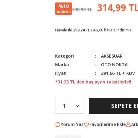
314,99 T
%10
349,99 TL
indirim
Havale ile
299,24 TL
(%5,00 havale indirimi)
Kategori
AKSESUAR
Marka
OTO NOKTA
Fiyat
291,66 TL + KDV
*31,33 TL den başlayan taksitlerle!!
SEPETE E
Yorum Yaz
Ar