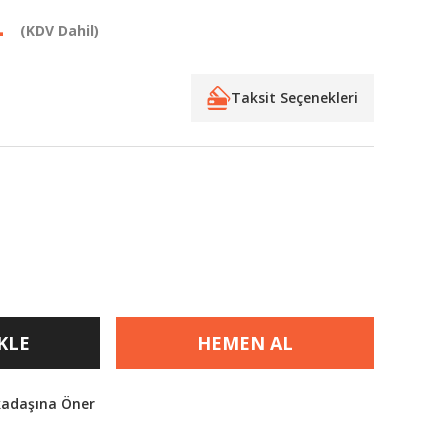
L
(KDV Dahil)
Taksit Seçenekleri
KLE
HEMEN AL
kadaşına Öner