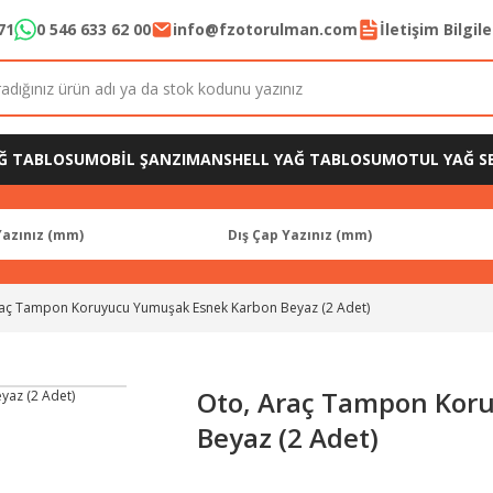
71
0 546 633 62 00
info@fzotorulman.com
İletişim Bilgil
Ğ TABLOSU
MOBİL ŞANZIMAN
SHELL YAĞ TABLOSU
MOTUL YAĞ SE
raç Tampon Koruyucu Yumuşak Esnek Karbon Beyaz (2 Adet)
Oto, Araç Tampon Kor
Beyaz (2 Adet)