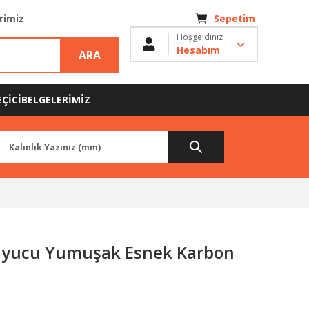
erimiz
Sepetim
Hoşgeldiniz
Hesabım
ARA
ÇİCİ
BELGELERİMİZ
uyucu Yumuşak Esnek Karbon