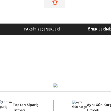
TAKSİT SEÇENEKLERİ
ÖNERİLERİNİ
ğer konularda yetersiz gördüğünüz noktaları öneri formunu kullanarak tarafı
Bu ürüne ilk yorumu siz yapın!
Yorum Yaz
Toptan Sipariş
Aynı Gün Kar
Hizmeti
Hizmeti