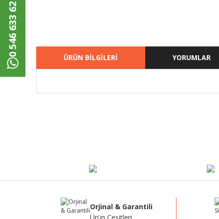
0 546 633 62 00
ÜRÜN BİLGİLERİ
YORUMLAR
Bu ürünün fiyat bilgisi, resim, ürün açıklamalarında ve di
Görüş ve önerileriniz için teşekkür ederiz.
Ürün resmi kalitesiz, bozuk veya görüntülenemiyor.
Ürün açıklamasında eksik bilgiler bulunuyor.
Ürün bilgilerinde hatalar bulunuyor.
Ürün fiyatı diğer sitelerden daha pahalı.
Bu ürüne benzer farklı alternatifler olmalı.
Orjinal & Garantili
Ürün Çeşitleri