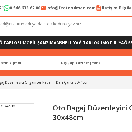
71
0 546 633 62 00
info@fzotorulman.com
İletişim Bilgil
Ğ TABLOSU
MOBİL ŞANZIMAN
SHELL YAĞ TABLOSU
MOTUL YAĞ SE
aj Düzenleyici Organizer Katlanır Deri Çanta 30x48cm
Oto Bagaj Düzenleyici 
30x48cm