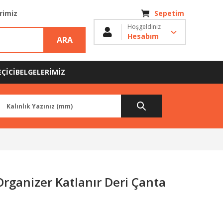
erimiz
Sepetim
Hoşgeldiniz
Hesabım
ARA
ÇİCİ
BELGELERİMİZ
Organizer Katlanır Deri Çanta