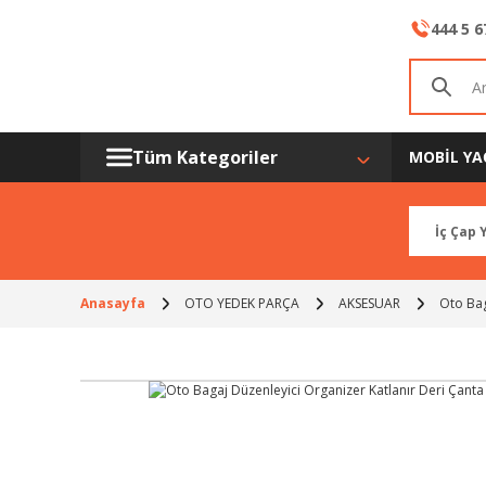
444 5 6
Tüm Kategoriler
MOBİL YA
Anasayfa
OTO YEDEK PARÇA
AKSESUAR
Oto Bag