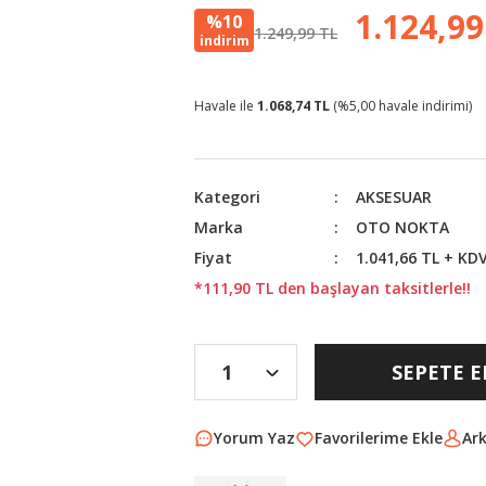
1.124,99
%10
1.249,99 TL
indirim
Havale ile
1.068,74 TL
(%5,00 havale indirimi)
Kategori
AKSESUAR
Marka
OTO NOKTA
Fiyat
1.041,66 TL + KD
*111,90 TL den başlayan taksitlerle!!
SEPETE E
Yorum Yaz
Ar