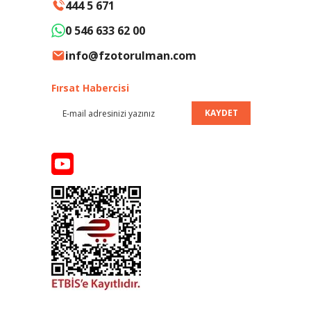
444 5 671
0 546 633 62 00
info@fzotorulman.com
Fırsat Habercisi
KAYDET