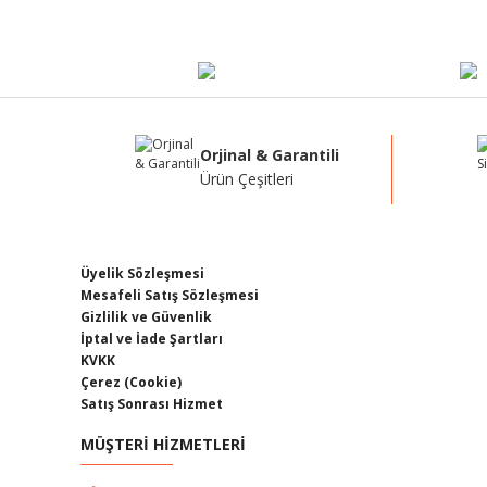
Ürün resmi kalitesiz, bozuk veya görüntülenemiyor.
Ürün açıklamasında eksik bilgiler bulunuyor.
Ürün bilgilerinde hatalar bulunuyor.
Ürün fiyatı diğer sitelerden daha pahalı.
Bu ürüne benzer farklı alternatifler olmalı.
Orjinal & Garantili
Ürün Çeşitleri
Üyelik Sözleşmesi
Mesafeli Satış Sözleşmesi
Gizlilik ve Güvenlik
İptal ve İade Şartları
KVKK
Çerez (Cookie)
Satış Sonrası Hizmet
MÜŞTERİ HİZMETLERİ