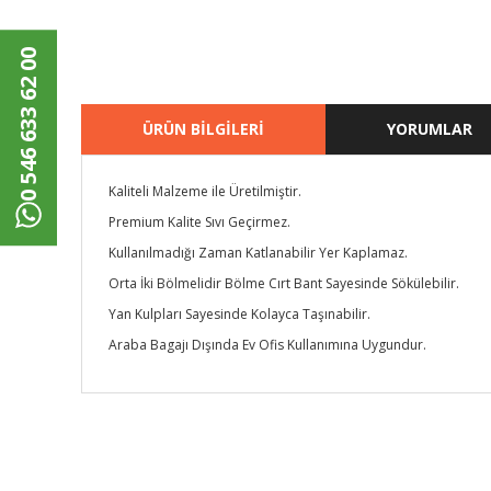
0 546 633 62 00
ÜRÜN BİLGİLERİ
YORUMLAR
Kaliteli Malzeme ile Üretilmiştir.
Premium Kalite Sıvı Geçirmez.
Kullanılmadığı Zaman Katlanabilir Yer Kaplamaz.
Orta İki Bölmelidir Bölme Cırt Bant Sayesinde Sökülebilir.
Yan Kulpları Sayesinde Kolayca Taşınabilir.
Araba Bagajı Dışında Ev Ofis Kullanımına Uygundur.
Bu ürünün fiyat bilgisi, resim, ürün açıklamalarında ve di
Görüş ve önerileriniz için teşekkür ederiz.