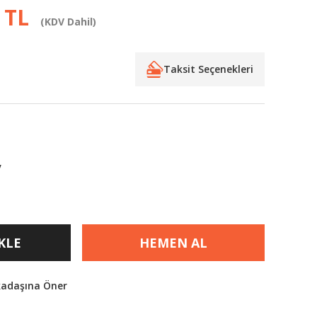
 TL
(KDV Dahil)
Taksit Seçenekleri
V
KLE
HEMEN AL
kadaşına Öner