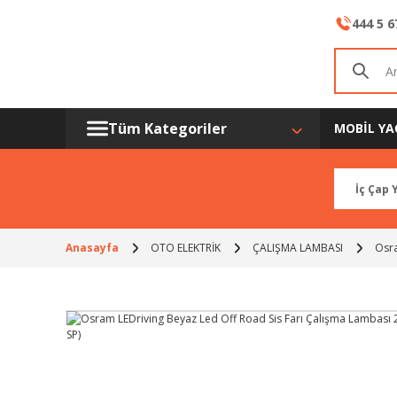
444 5 6
Tüm Kategoriler
MOBİL YA
Anasayfa
OTO ELEKTRİK
ÇALIŞMA LAMBASI
Osra