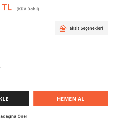
 TL
(KDV Dahil)
Taksit Seçenekleri
I
V
KLE
HEMEN AL
kadaşına Öner