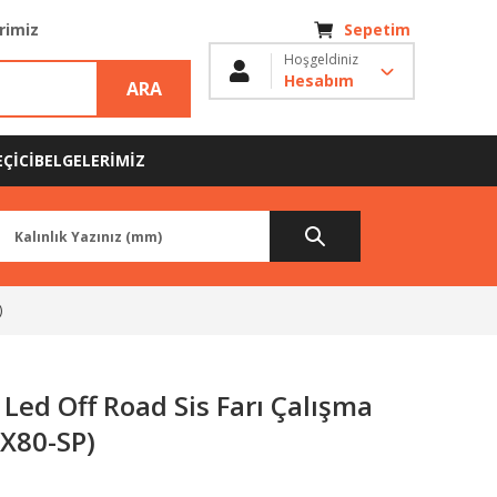
erimiz
Sepetim
Hoşgeldiniz
Hesabım
ARA
ÇİCİ
BELGELERİMİZ
)
Led Off Road Sis Farı Çalışma
X80-SP)