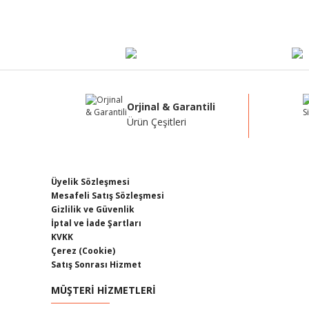
Ürün resmi kalitesiz, bozuk veya görüntülenemiyor.
Ürün açıklamasında eksik bilgiler bulunuyor.
Ürün bilgilerinde hatalar bulunuyor.
Ürün fiyatı diğer sitelerden daha pahalı.
Bu ürüne benzer farklı alternatifler olmalı.
Orjinal & Garantili
Ürün Çeşitleri
Üyelik Sözleşmesi
Mesafeli Satış Sözleşmesi
Gizlilik ve Güvenlik
İptal ve İade Şartları
KVKK
Çerez (Cookie)
Satış Sonrası Hizmet
MÜŞTERİ HİZMETLERİ