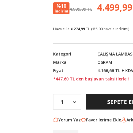
4.499,99
%10
4.999,99 TL
indirim
Havale ile
4.274,99 TL
(%5,00 havale indirimi)
Kategori
ÇALIŞMA LAMBAS
Marka
OSRAM
Fiyat
4.166,66 TL + KD
*447,60 TL den başlayan taksitlerle!!
SEPETE E
Yorum Yaz
Ar