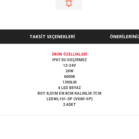
TAKSİT SEÇENEKLERİ
ÖNERİLERİNİ
ÜRÜN ÖZELLİKLERİ
IP67 SU GEÇİRMEZ
12-24V
20W
6000K
1300LM
4 LED
BEYAZ
BOY:8,5CM EN:8CM KALINLIK:7CM
LEDWL101-SP (VX80-SP)
2 ADET
ğer konularda yetersiz gördüğünüz noktaları öneri formunu kullanarak tarafı
Bu ürüne ilk yorumu siz yapın!