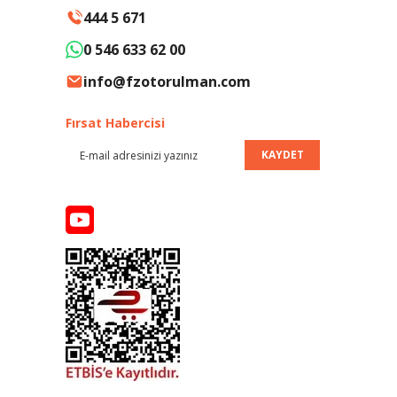
444 5 671
0 546 633 62 00
info@fzotorulman.com
Fırsat Habercisi
KAYDET