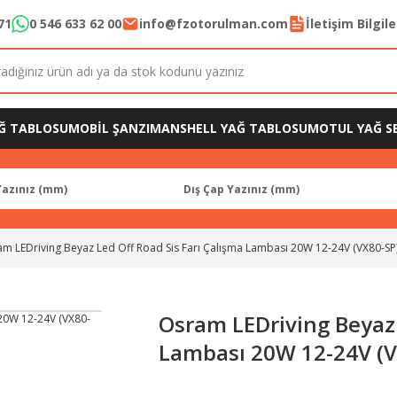
71
0 546 633 62 00
info@fzotorulman.com
İletişim Bilgil
Ğ TABLOSU
MOBİL ŞANZIMAN
SHELL YAĞ TABLOSU
MOTUL YAĞ SE
m LEDriving Beyaz Led Off Road Sis Farı Çalışma Lambası 20W 12-24V (VX80-SP
Osram LEDriving Beyaz 
Lambası 20W 12-24V (V