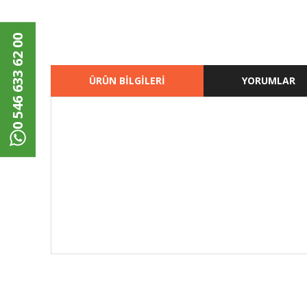
0 546 633 62 00
ÜRÜN BİLGİLERİ
YORUMLAR
Bu ürünün fiyat bilgisi, resim, ürün açıklamalarında ve di
Görüş ve önerileriniz için teşekkür ederiz.