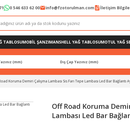
71
0 546 633 62 00
info@fzotorulman.com
İletişim Bilgil
Ğ TABLOSU
MOBİL ŞANZIMAN
SHELL YAĞ TABLOSU
MOTUL YAĞ SE
Road Koruma Demiri Çalışma Lambası Sis Farı Tepe Lambası Led Bar Bağlantı 
Off Road Koruma Demiri
Lambası Led Bar Bağla