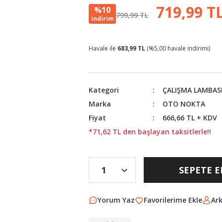
719,99 T
%10
799,99 TL
indirim
Havale ile
683,99 TL
(%5,00 havale indirimi)
Kategori
ÇALIŞMA LAMBAS
Marka
OTO NOKTA
Fiyat
666,66 TL + KDV
*71,62 TL den başlayan taksitlerle!!
SEPETE E
Yorum Yaz
Ar