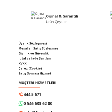
Ürün fiyatı diğer sitelerden daha pahalı.
Bu ürüne benzer farklı alternatifler olmalı.
Orjinal & Garantili
Ürün Çeşitleri
Üyelik Sözleşmesi
Mesafeli Satış Sözleşmesi
Gizlilik ve Güvenlik
İptal ve İade Şartları
KVKK
Çerez (Cookie)
Satış Sonrası Hizmet
MÜŞTERİ HİZMETLERİ
444 5 671
0 546 633 62 00