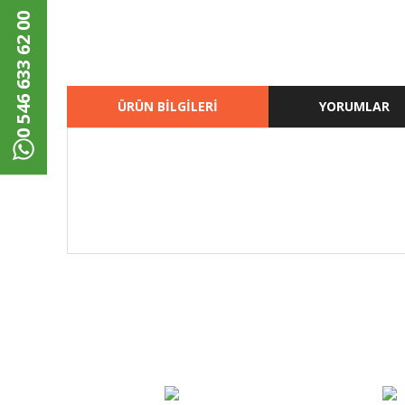
0 546 633 62 00
ÜRÜN BİLGİLERİ
YORUMLAR
Bu ürünün fiyat bilgisi, resim, ürün açıklamalarında ve di
Görüş ve önerileriniz için teşekkür ederiz.
Ürün resmi kalitesiz, bozuk veya görüntülenemiyor.
Ürün açıklamasında eksik bilgiler bulunuyor.
Ürün bilgilerinde hatalar bulunuyor.