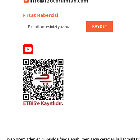
info@fzotorulman.com
Fırsat Habercisi
KAYDET
© 2017 www.rulmanci
Web sitemizden en iyi şekilde faydalanabilmeniz için çerezleri kullanmaktayız