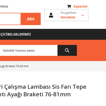
erimiz
Sepetim
Hoşgeldiniz
Hesabım
ARA
ÇİCİ
BELGELERİMİZ
Ayağı Braketi 76-81mm
 Çalışma Lambası Sis Farı Tepe
ntı Ayağı Braketi 76-81mm