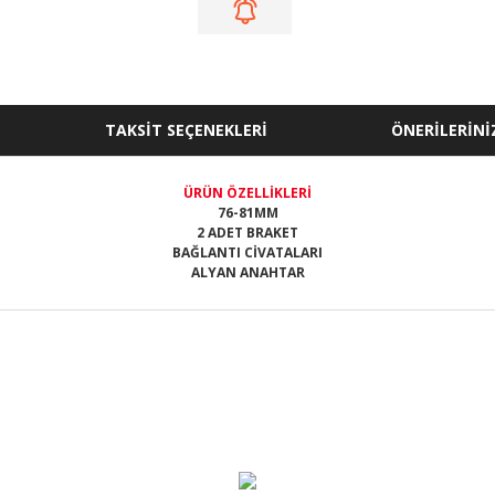
TAKSİT SEÇENEKLERİ
ÖNERİLERİNİ
ÜRÜN ÖZELLİKLERİ
76-81MM
2 ADET BRAKET
BAĞLANTI CİVATALARI
ALYAN ANAHTAR
ğer konularda yetersiz gördüğünüz noktaları öneri formunu kullanarak tarafı
Bu ürüne ilk yorumu siz yapın!
Yorum Yaz