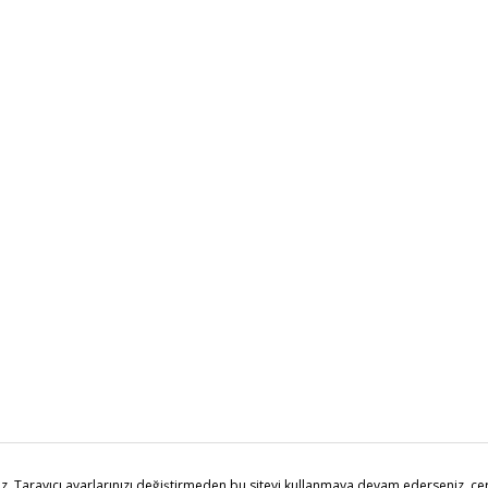
m.com
tüm hakları saklıdır. Tüm kredi kartı bilgileriniz 256bit SSL Sertif
. Tarayıcı ayarlarınızı değiştirmeden bu siteyi kullanmaya devam ederseniz, çerez