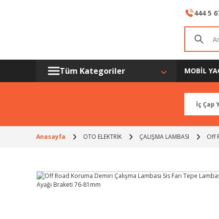
444 5 6
Tüm Kategoriler
MOBİL YA
Anasayfa
OTO ELEKTRİK
ÇALIŞMA LAMBASI
Off 