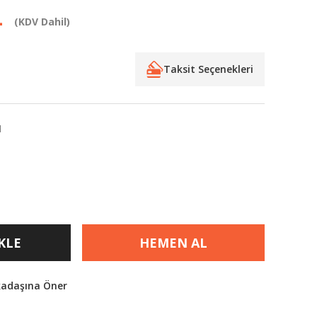
L
(KDV Dahil)
Taksit Seçenekleri
I
KLE
HEMEN AL
kadaşına Öner