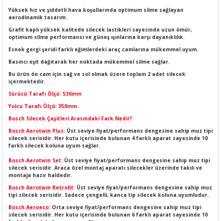
LERİ
I
Yüksek hız ve şiddetli hava koşullarında optimum silme sağlayan
aerodinamik tasarım.
Grafit kaplı yüksek kalitede silecek lastikleri sayesinde uzun ömür,
ACAR ÜRÜNLERİ
ĞI
 AMPERMETRE
optimum silme performansı ve güneş ışınlarına karşı dayanıklılık.
Esnek gergi şeridi farklı eğimlerdeki araç camlarına mükemmel uyum.
ÜNLERİ
MLERİ
Basıncı eşit dağıtarak her noktada mükemmel silme sağlar.
Bu ürün ön cam için sağ ve sol olmak üzere toplam 2 adet silecek
ERİ
MA
içermektedir.
Sürücü Tarafı Ölçü: 530mm
LERİ
ASI
LIĞI
RI
Yolcu Tarafı Ölçü: 350mm
Bosch Silecek Çeşitleri Arasındaki Fark Nedir?
CA
Bosch Aerotwin Plus:
Üst seviye fiyat/performans dengesine sahip muz tipi
silecek serisidir. Her kutu içerisinde bulunan 4 farklı aparat sayesinde 10
farklı silecek koluna uyum sağlar.
NLERİ
ALARI
Bosch Aerotwin Set:
Üst seviye fiyat/performans dengesine sahip muz tipi
silecek serisidir. Araca özel montaj aparatı silecekler üzerinde takılı ve
montaja hazır haldedir.
LERİ
Bosch Aerotwin Retrofit
: Üst seviye fiyat/performans dengesine sahip muz
tipi silecek serisidir. Sadece çengelli, kanca tip silecek koluna uyumludur.
ERİ
RU
Bosch Aeroeco:
Orta seviye fiyat/performans dengesine sahip muz tipi
silecek serisidir. Her kutu içerisinde bulunan 6 farklı aparat sayesinde 10