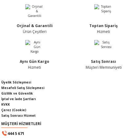
Ürün bilgilerinde hatalar bulunuyor.
Ürün fiyatı diğer sitelerden daha pahalı.
Bu ürüne benzer farklı alternatifler olmalı.
Orjinal & Garantili
Toptan Sipariş
Ürün Çeşitleri
Hizmeti
KABLOSU
U
Gönder
A KAPAĞI
Aynı Gün Kargo
Satış Sonrası
Hizmeti
Müşteri Memnuniyeti
DEPOSU
Üyelik Sözleşmesi
Mesafeli Satış Sözleşmesi
Gizlilik ve Güvenlik
İptal ve İade Şartları
KVKK
ESİ
Çerez (Cookie)
Satış Sonrası Hizmet
MÜŞTERİ HİZMETLERİ
444 5 671
AĞI