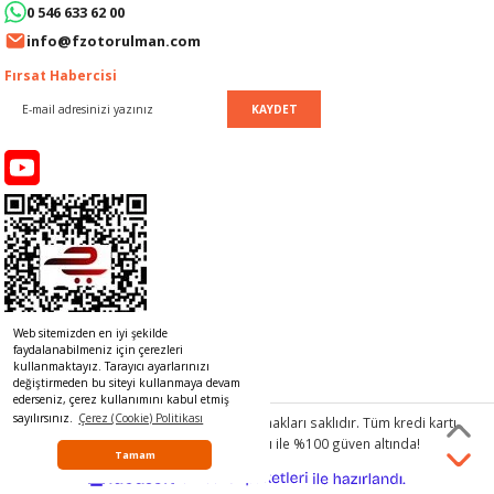
0 546 633 62 00
info@fzotorulman.com
KOLU
Fırsat Habercisi
 DEPOSU
KAYDET
I
İ
OLU
OLU
Web sitemizden en iyi şekilde
faydalanabilmeniz için çerezleri
kullanmaktayız. Tarayıcı ayarlarınızı
değiştirmeden bu siteyi kullanmaya devam
ederseniz, çerez kullanımını kabul etmiş
sayılırsınız.
Çerez (Cookie) Politikası
© 2017 www.rulmancim.com
tüm hakları saklıdır. Tüm kredi kartı
ESİ
bilgileriniz 256bit SSL Sertifikası ile %100 güven altında!
Tamam
ideasoft
ile
U
e-
hazırlandı.