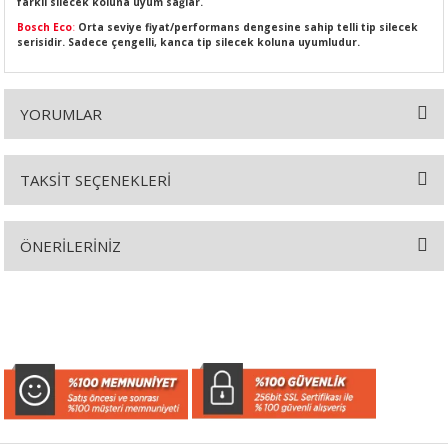
farklı silecek koluna uyum sağlar.
Bosch Eco
:
Orta seviye fiyat/performans dengesine sahip telli tip silecek
serisidir. Sadece çengelli, kanca tip silecek koluna uyumludur.
SI
MPLE
YORUMLAR
I
TAKSİT SEÇENEKLERİ
Bu ürüne ilk yorumu siz yapın!
ÖNERİLERİNİZ
Yorum Yaz
Bu ürünün fiyat bilgisi, resim, ürün açıklamalarında ve diğer
KÖMÜRÜ
konularda yetersiz gördüğünüz noktaları öneri formunu kullanarak
tarafımıza iletebilirsiniz.
Görüş ve önerileriniz için teşekkür ederiz.
 IZGARASI
Ürün resmi kalitesiz, bozuk veya görüntülenemiyor.
Ürün açıklamasında eksik bilgiler bulunuyor.