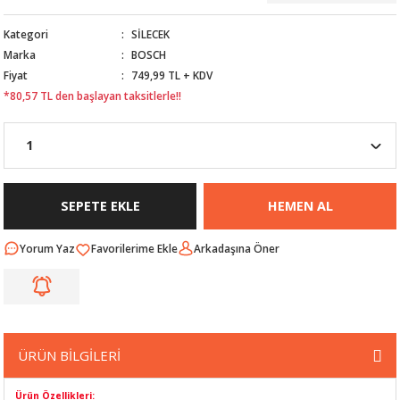
Nİ
ARI
Kategori
SİLECEK
Marka
BOSCH
Rİ
RLARI
Fiyat
749,99 TL + KDV
*80,57 TL den başlayan taksitlerle!!
İ
I
ANAHTARLARI
ÜNLERİ
ÜĞME
AKOZU
Rİ
R
SEPETE EKLE
HEMEN AL
İ
MLARI
Yorum Yaz
Arkadaşına Öner
 ÜRÜNLERİ
LERİ
 SENSÖRÜ
ÜRÜN BİLGİLERİ
NLERİ
 SİLECEK KOLU
Ürün Özellikleri: