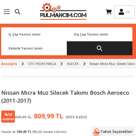
Geri Dön
Geri Dön
Geri Dön
Geri Dön
Geri Dön
İK
 PARÇA
L
ARI
Rİ
FİLTRESİ
TLERİ
Anasayfa
OTO YEDEK PARÇA
SİLECEK
Nissan Micra Muz Silecek Takım
BALATA
RI
Rİ
Nissan Micra Muz Silecek Takımı Bosch Aeroeco
R
R
(2011-2017)
 ÜRÜNLERİ
RESİ
LAR
%10
809,99 TL
899,99 TL
(KDV Dahil)
indirim
NLERİ
SÖRÜ
LERİ
Taksit Seçenekleri
Havale ile
769,49 TL
(%5,00 havale indirimi)