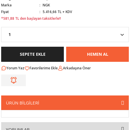
Marka
NGK
Nİ
ARI
Fiyat
5.416,66 TL + KDV
*581,88 TL den başlayan taksitlerle!!
Rİ
RLARI
İ
I
ANAHTARLARI
ÜNLERİ
ÜĞME
AKOZU
SEPETE EKLE
HEMEN AL
Rİ
R
Yorum Yaz
Arkadaşına Öner
İ
MLARI
 ÜRÜNLERİ
ÜRÜN BİLGİLERİ
LERİ
 SENSÖRÜ
NLERİ
 SİLECEK KOLU
YORUMLAR