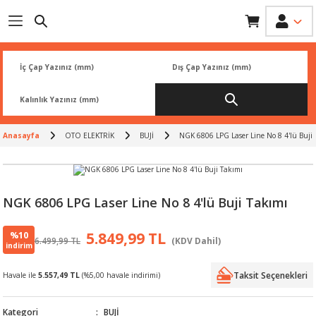
Geri Dön
Geri Dön
Geri Dön
Geri Dön
Geri Dön
İK
 PARÇA
L
ARI
Rİ
FİLTRESİ
TLERİ
Anasayfa
OTO ELEKTRİK
BUJİ
NGK 6806 LPG Laser Line No 8 4'lü Buji
BALATA
RI
Rİ
NGK 6806 LPG Laser Line No 8 4'lü Buji Takımı
R
R
%10
5.849,99 TL
6.499,99 TL
(KDV Dahil)
indirim
 ÜRÜNLERİ
RESİ
LAR
Taksit Seçenekleri
Havale ile
5.557,49 TL
(%5,00 havale indirimi)
NLERİ
SÖRÜ
LERİ
Kategori
BUJİ