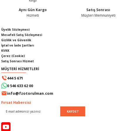
Aynı Gün Kargo
Satış Sonrası
Hizmeti
Müşteri Memnuniyeti
Gönder
Üyelik Sözleşmesi
SI
MPLE
Mesafeli Satış Sözleşmesi
Gizlilik ve Güvenlik
I
İptal ve İade Şartları
KVKK
Çerez (Cookie)
Satış Sonrası Hizmet
MÜŞTERİ HİZMETLERİ
444 5 671
0 546 633 62 00
KÖMÜRÜ
info@fzotorulman.com
Fırsat Habercisi
 IZGARASI
KAYDET