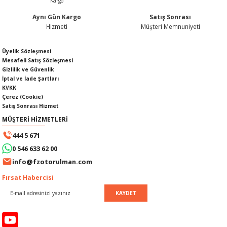
Aynı Gün Kargo
Satış Sonrası
Hizmeti
Müşteri Memnuniyeti
Gönder
Üyelik Sözleşmesi
SI
MPLE
Mesafeli Satış Sözleşmesi
Gizlilik ve Güvenlik
I
İptal ve İade Şartları
KVKK
Çerez (Cookie)
Satış Sonrası Hizmet
MÜŞTERİ HİZMETLERİ
444 5 671
0 546 633 62 00
KÖMÜRÜ
info@fzotorulman.com
Fırsat Habercisi
 IZGARASI
KAYDET