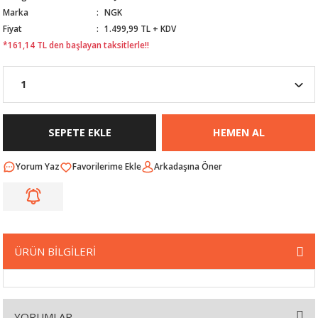
Marka
NGK
Nİ
ARI
Fiyat
1.499,99 TL + KDV
*161,14 TL den başlayan taksitlerle!!
Rİ
RLARI
İ
I
ANAHTARLARI
ÜNLERİ
ÜĞME
AKOZU
SEPETE EKLE
HEMEN AL
Rİ
R
Yorum Yaz
Arkadaşına Öner
İ
MLARI
 ÜRÜNLERİ
ÜRÜN BİLGİLERİ
LERİ
 SENSÖRÜ
NLERİ
 SİLECEK KOLU
YORUMLAR