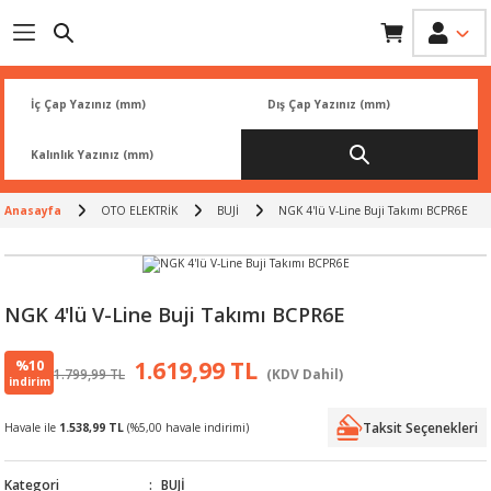
Geri Dön
Geri Dön
Geri Dön
Geri Dön
Geri Dön
İK
 PARÇA
L
ARI
Rİ
FİLTRESİ
TLERİ
Anasayfa
OTO ELEKTRİK
BUJİ
NGK 4'lü V-Line Buji Takımı BCPR6E
BALATA
RI
Rİ
NGK 4'lü V-Line Buji Takımı BCPR6E
R
R
%10
1.619,99 TL
1.799,99 TL
(KDV Dahil)
indirim
 ÜRÜNLERİ
RESİ
LAR
Taksit Seçenekleri
Havale ile
1.538,99 TL
(%5,00 havale indirimi)
NLERİ
SÖRÜ
LERİ
Kategori
BUJİ