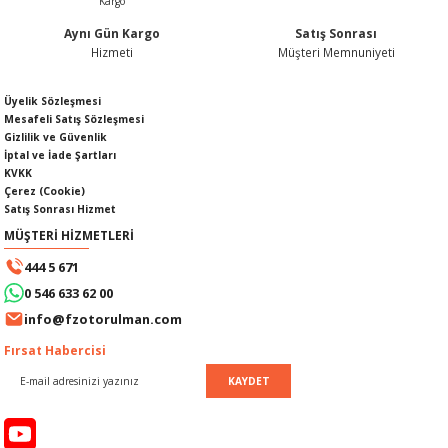
Aynı Gün Kargo
Satış Sonrası
Hizmeti
Müşteri Memnuniyeti
Gönder
Üyelik Sözleşmesi
SI
MPLE
Mesafeli Satış Sözleşmesi
Gizlilik ve Güvenlik
I
İptal ve İade Şartları
KVKK
Çerez (Cookie)
Satış Sonrası Hizmet
MÜŞTERİ HİZMETLERİ
444 5 671
0 546 633 62 00
KÖMÜRÜ
info@fzotorulman.com
Fırsat Habercisi
 IZGARASI
KAYDET