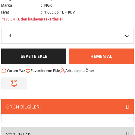
Marka
NGK
Nİ
ARI
Fiyat
1.666,66 TL + KDV
*179,04 TL den başlayan taksitlerle!!
Rİ
RLARI
İ
I
ANAHTARLARI
ÜNLERİ
ÜĞME
AKOZU
SEPETE EKLE
HEMEN AL
Rİ
R
Yorum Yaz
Arkadaşına Öner
İ
MLARI
 ÜRÜNLERİ
ÜRÜN BİLGİLERİ
LERİ
 SENSÖRÜ
NLERİ
 SİLECEK KOLU
YORUMLAR