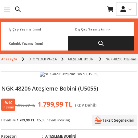
Geri Dön
Geri Dön
Geri Dön
Geri Dön
Geri Dön
İK
 PARÇA
L
ARI
Rİ
FİLTRESİ
TLERİ
Anasayfa
OTO YEDEK PARÇA
ATEŞLEME BOBİNİ
NGK 48206 Ateşleme 
BALATA
RI
Rİ
NGK 48206 Ateşleme Bobini (U5055)
R
R
%10
1.799,99 TL
1.999,99 TL
(KDV Dahil)
indirim
 ÜRÜNLERİ
RESİ
LAR
Taksit Seçenekleri
Havale ile
1.709,99 TL
(%5,00 havale indirimi)
NLERİ
SÖRÜ
LERİ
Kategori
ATEŞLEME BOBİNİ