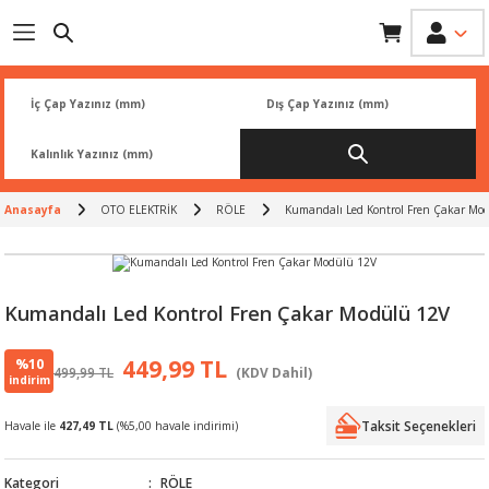
Geri Dön
Geri Dön
Geri Dön
Geri Dön
Geri Dön
İK
 PARÇA
L
ARI
Rİ
FİLTRESİ
TLERİ
Anasayfa
OTO ELEKTRİK
RÖLE
Kumandalı Led Kontrol Fren Çakar Mo
BALATA
RI
Rİ
Kumandalı Led Kontrol Fren Çakar Modülü 12V
R
R
%10
449,99 TL
499,99 TL
(KDV Dahil)
indirim
 ÜRÜNLERİ
RESİ
LAR
Taksit Seçenekleri
Havale ile
427,49 TL
(%5,00 havale indirimi)
NLERİ
SÖRÜ
LERİ
Kategori
RÖLE