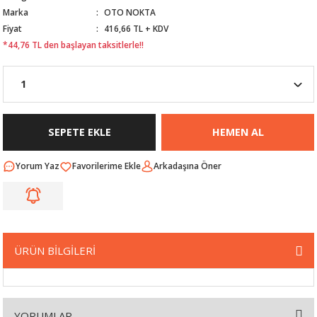
Marka
OTO NOKTA
Nİ
ARI
Fiyat
416,66 TL + KDV
*44,76 TL den başlayan taksitlerle!!
Rİ
RLARI
İ
I
ANAHTARLARI
ÜNLERİ
ÜĞME
AKOZU
SEPETE EKLE
HEMEN AL
Rİ
R
Yorum Yaz
Arkadaşına Öner
İ
MLARI
 ÜRÜNLERİ
ÜRÜN BİLGİLERİ
LERİ
 SENSÖRÜ
NLERİ
 SİLECEK KOLU
YORUMLAR