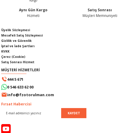
Aynı Gün Kargo
Satış Sonrası
Hizmeti
Müşteri Memnuniyeti
Gönder
Üyelik Sözleşmesi
SI
MPLE
Mesafeli Satış Sözleşmesi
Gizlilik ve Güvenlik
I
İptal ve İade Şartları
KVKK
Çerez (Cookie)
Satış Sonrası Hizmet
MÜŞTERİ HİZMETLERİ
444 5 671
0 546 633 62 00
KÖMÜRÜ
info@fzotorulman.com
Fırsat Habercisi
 IZGARASI
KAYDET