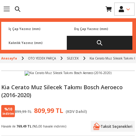
Geri Dön
Geri Dön
Geri Dön
Geri Dön
Geri Dön
İK
 PARÇA
L
ARI
Rİ
FİLTRESİ
TLERİ
Anasayfa
OTO YEDEK PARÇA
SİLECEK
Kia Cerato Muz Silecek Takımı B
BALATA
RI
Rİ
Kia Cerato Muz Silecek Takımı Bosch Aeroeco
(2016-2020)
R
R
%10
809,99 TL
899,99 TL
(KDV Dahil)
 ÜRÜNLERİ
RESİ
LAR
indirim
Taksit Seçenekleri
Havale ile
769,49 TL
(%5,00 havale indirimi)
NLERİ
SÖRÜ
LERİ