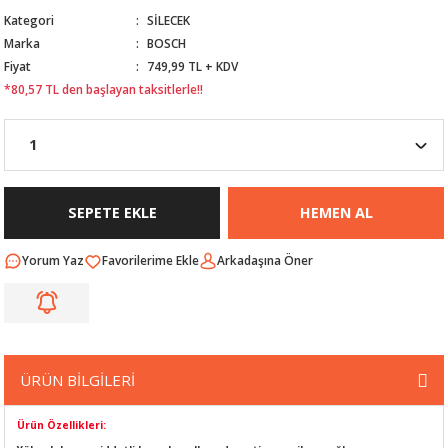
Kategori
SİLECEK
Nİ
ARI
Marka
BOSCH
Fiyat
749,99 TL + KDV
Rİ
RLARI
*80,57 TL den başlayan taksitlerle!!
İ
I
ANAHTARLARI
ÜNLERİ
ÜĞME
AKOZU
SEPETE EKLE
HEMEN AL
Rİ
R
Yorum Yaz
Arkadaşına Öner
İ
MLARI
 ÜRÜNLERİ
LERİ
 SENSÖRÜ
ÜRÜN BİLGİLERİ
NLERİ
 SİLECEK KOLU
Ürün Özellikleri: