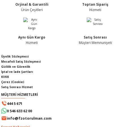
Orjinal & Garantili
Toptan Sipariş
Ürün fiyatı diğer sitelerden daha pahalı.
Ürün Çeşitleri
Hizmeti
Bu ürüne benzer farklı alternatifler olmalı.
Aynı Gün Kargo
Satış Sonrası
KABLOSU
U
Hizmeti
Müşteri Memnuniyeti
Gönder
A KAPAĞI
Üyelik Sözleşmesi
Mesafeli Satış Sözleşmesi
Gizlilik ve Güvenlik
DEPOSU
İptal ve İade Şartları
KVKK
Çerez (Cookie)
Satış Sonrası Hizmet
MÜŞTERİ HİZMETLERİ
ESİ
444 5 671
0 546 633 62 00
info@fzotorulman.com
AĞI