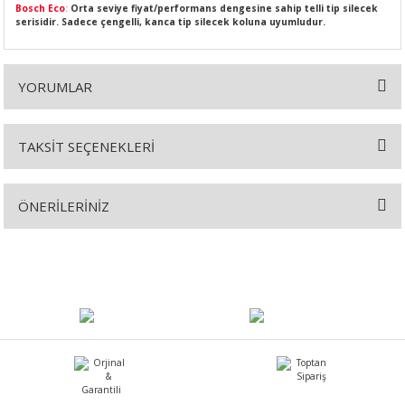
Bosch Eco
:
Orta seviye fiyat/performans dengesine sahip telli tip silecek
serisidir. Sadece çengelli, kanca tip silecek koluna uyumludur.
YORUMLAR
SI
MPLE
I
TAKSİT SEÇENEKLERİ
Bu ürüne ilk yorumu siz yapın!
ÖNERİLERİNİZ
Yorum Yaz
Bu ürünün fiyat bilgisi, resim, ürün açıklamalarında ve diğer
konularda yetersiz gördüğünüz noktaları öneri formunu kullanarak
KÖMÜRÜ
tarafımıza iletebilirsiniz.
Görüş ve önerileriniz için teşekkür ederiz.
 IZGARASI
Ürün resmi kalitesiz, bozuk veya görüntülenemiyor.
Ürün açıklamasında eksik bilgiler bulunuyor.
Ürün bilgilerinde hatalar bulunuyor.