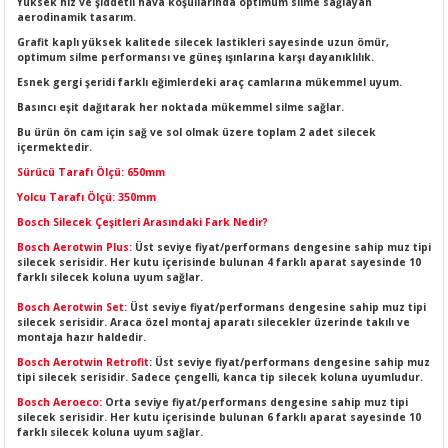
Yüksek hız ve şiddetli hava koşullarında optimum silme sağlayan
LERİ
I
aerodinamik tasarım.
Grafit kaplı yüksek kalitede silecek lastikleri sayesinde uzun ömür,
optimum silme performansı ve güneş ışınlarına karşı dayanıklılık.
ACAR ÜRÜNLERİ
ĞI
 AMPERMETRE
Esnek gergi şeridi farklı eğimlerdeki araç camlarına mükemmel uyum.
Basıncı eşit dağıtarak her noktada mükemmel silme sağlar.
ÜNLERİ
MLERİ
Bu ürün ön cam için sağ ve sol olmak üzere toplam 2 adet silecek
içermektedir.
ERİ
MA
Sürücü Tarafı Ölçü: 650mm
Yolcu Tarafı Ölçü: 350mm
LERİ
ASI
LIĞI
RI
Bosch Silecek Çeşitleri Arasındaki Fark Nedir?
Bosch Aerotwin Plus:
Üst seviye fiyat/performans dengesine sahip muz tipi
CA
silecek serisidir. Her kutu içerisinde bulunan 4 farklı aparat sayesinde 10
farklı silecek koluna uyum sağlar.
Bosch Aerotwin Set:
Üst seviye fiyat/performans dengesine sahip muz tipi
NLERİ
ALARI
silecek serisidir. Araca özel montaj aparatı silecekler üzerinde takılı ve
montaja hazır haldedir.
LERİ
Bosch Aerotwin Retrofit
: Üst seviye fiyat/performans dengesine sahip muz
tipi silecek serisidir. Sadece çengelli, kanca tip silecek koluna uyumludur.
Bosch Aeroeco:
Orta seviye fiyat/performans dengesine sahip muz tipi
ERİ
RU
silecek serisidir. Her kutu içerisinde bulunan 6 farklı aparat sayesinde 10
farklı silecek koluna uyum sağlar.