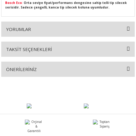
Bosch Eco
:
Orta seviye fiyat/performans dengesine sahip telli tip silecek
serisidir. Sadece çengelli, kanca tip silecek koluna uyumludur.
YORUMLAR
SI
MPLE
I
TAKSİT SEÇENEKLERİ
Bu ürüne ilk yorumu siz yapın!
ÖNERİLERİNİZ
Yorum Yaz
Bu ürünün fiyat bilgisi, resim, ürün açıklamalarında ve diğer
konularda yetersiz gördüğünüz noktaları öneri formunu kullanarak
KÖMÜRÜ
tarafımıza iletebilirsiniz.
Görüş ve önerileriniz için teşekkür ederiz.
 IZGARASI
Ürün resmi kalitesiz, bozuk veya görüntülenemiyor.
Ürün açıklamasında eksik bilgiler bulunuyor.
Ürün bilgilerinde hatalar bulunuyor.