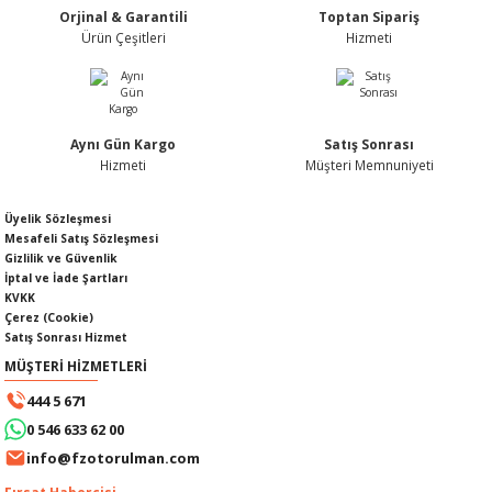
Orjinal & Garantili
Toptan Sipariş
Ürün fiyatı diğer sitelerden daha pahalı.
Ürün Çeşitleri
Hizmeti
Bu ürüne benzer farklı alternatifler olmalı.
Aynı Gün Kargo
Satış Sonrası
KABLOSU
U
Hizmeti
Müşteri Memnuniyeti
Gönder
A KAPAĞI
Üyelik Sözleşmesi
Mesafeli Satış Sözleşmesi
Gizlilik ve Güvenlik
DEPOSU
İptal ve İade Şartları
KVKK
Çerez (Cookie)
Satış Sonrası Hizmet
MÜŞTERİ HİZMETLERİ
ESİ
444 5 671
0 546 633 62 00
info@fzotorulman.com
AĞI