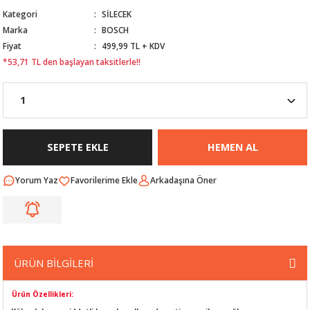
Kategori
SİLECEK
Nİ
ARI
Marka
BOSCH
Fiyat
499,99 TL + KDV
Rİ
RLARI
*53,71 TL den başlayan taksitlerle!!
İ
I
ANAHTARLARI
ÜNLERİ
ÜĞME
AKOZU
SEPETE EKLE
HEMEN AL
Rİ
R
Yorum Yaz
Arkadaşına Öner
İ
MLARI
 ÜRÜNLERİ
LERİ
 SENSÖRÜ
ÜRÜN BİLGİLERİ
NLERİ
 SİLECEK KOLU
Ürün Özellikleri: