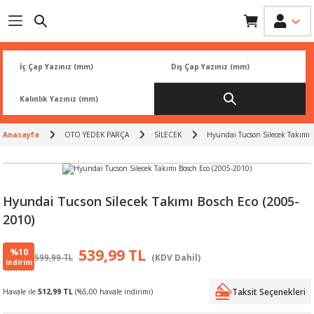
Geri Dön
Geri Dön
Geri Dön
Geri Dön
Geri Dön
İK
 PARÇA
L
ARI
Rİ
FİLTRESİ
TLERİ
Anasayfa
OTO YEDEK PARÇA
SİLECEK
Hyundai Tucson Silecek Takımı 
BALATA
RI
Rİ
Hyundai Tucson Silecek Takımı Bosch Eco (2005-
2010)
R
R
%10
539,99 TL
599,99 TL
(KDV Dahil)
 ÜRÜNLERİ
RESİ
LAR
indirim
Taksit Seçenekleri
Havale ile
512,99 TL
(%5,00 havale indirimi)
NLERİ
SÖRÜ
LERİ