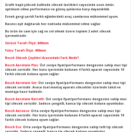
LERİ
I
Grafit kaplı yüksek kalitede silecek lastikleri sayesinde uzun ömür,
optimum silme performansı ve güneş ışınlarına karşı dayanıklılık.
Esnek gergi şeridi farklı eğimlerdeki araç camlarına mükemmel uyum.
ACAR ÜRÜNLERİ
ĞI
 AMPERMETRE
Basıncı eşit dağıtarak her noktada mükemmel silme sağlar.
Bu ürün ön cam için sağ ve sol olmak üzere toplam 2 adet silecek
ÜNLERİ
MLERİ
içermektedir.
Sürücü Tarafı Ölçü: 600mm
ERİ
MA
Yolcu Tarafı Ölçü: 400mm
Bosch Silecek Çeşitleri Arasındaki Fark Nedir?
LERİ
ASI
LIĞI
RI
Bosch Aerotwin Plus:
Üst seviye fiyat/performans dengesine sahip muz tipi
silecek serisidir. Her kutu içerisinde bulunan 4 farklı aparat sayesinde 10
farklı silecek koluna uyum sağlar.
CA
Bosch Aerotwin Set:
Üst seviye fiyat/performans dengesine sahip muz tipi
silecek serisidir. Araca özel montaj aparatı silecekler üzerinde takılı ve
NLERİ
ALARI
montaja hazır haldedir.
Bosch Aerotwin Retrofit
: Üst seviye fiyat/performans dengesine sahip muz
tipi silecek serisidir. Sadece çengelli, kanca tip silecek koluna uyumludur.
LERİ
Bosch Aeroeco:
Orta seviye fiyat/performans dengesine sahip muz tipi
silecek serisidir. Her kutu içerisinde bulunan 6 farklı aparat sayesinde 10
farklı silecek koluna uyum sağlar.
ERİ
RU
Bosch Eco
:
Orta seviye fiyat/performans dengesine sahip telli tip silecek
serisidir. Sadece çengelli, kanca tip silecek koluna uyumludur.