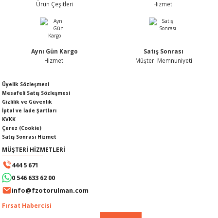
Ürün Çeşitleri
Hizmeti
Bu ürüne benzer farklı alternatifler olmalı.
Aynı Gün Kargo
Satış Sonrası
Hizmeti
Müşteri Memnuniyeti
KABLOSU
U
Gönder
Üyelik Sözleşmesi
Mesafeli Satış Sözleşmesi
A KAPAĞI
Gizlilik ve Güvenlik
İptal ve İade Şartları
KVKK
DEPOSU
Çerez (Cookie)
Satış Sonrası Hizmet
MÜŞTERİ HİZMETLERİ
444 5 671
ESİ
0 546 633 62 00
info@fzotorulman.com
Fırsat Habercisi
AĞI