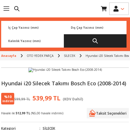
Geri Dön
Geri Dön
Geri Dön
Geri Dön
Geri Dön
İK
 PARÇA
L
ARI
Rİ
FİLTRESİ
TLERİ
Anasayfa
OTO YEDEK PARÇA
SİLECEK
Hyundai i20 Silecek Takımı Bos
BALATA
RI
Rİ
Hyundai i20 Silecek Takımı Bosch Eco (2008-2014)
R
R
%10
539,99 TL
599,99 TL
(KDV Dahil)
indirim
 ÜRÜNLERİ
RESİ
LAR
Taksit Seçenekleri
Havale ile
512,99 TL
(%5,00 havale indirimi)
NLERİ
SÖRÜ
LERİ
Kategori
SİLECEK