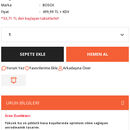
Marka
BOSCH
Nİ
ARI
Fiyat
499,99 TL + KDV
*53,71 TL den başlayan taksitlerle!!
Rİ
RLARI
İ
I
ANAHTARLARI
ÜNLERİ
ÜĞME
AKOZU
SEPETE EKLE
HEMEN AL
Rİ
R
Yorum Yaz
Arkadaşına Öner
İ
MLARI
 ÜRÜNLERİ
ÜRÜN BİLGİLERİ
LERİ
 SENSÖRÜ
Ürün Özellikleri:
NLERİ
 SİLECEK KOLU
Yüksek hız ve şiddetli hava koşullarında optimum silme sağlayan
aerodinamik tasarım.