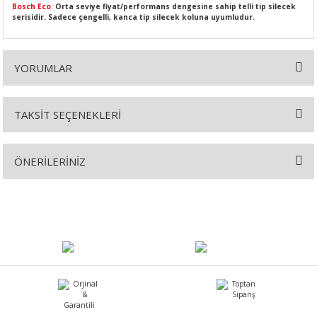
Bosch Eco
:
Orta seviye fiyat/performans dengesine sahip telli tip silecek
serisidir. Sadece çengelli, kanca tip silecek koluna uyumludur.
YORUMLAR
SI
MPLE
I
TAKSİT SEÇENEKLERİ
Bu ürüne ilk yorumu siz yapın!
ÖNERİLERİNİZ
Yorum Yaz
Bu ürünün fiyat bilgisi, resim, ürün açıklamalarında ve diğer
konularda yetersiz gördüğünüz noktaları öneri formunu kullanarak
KÖMÜRÜ
tarafımıza iletebilirsiniz.
Görüş ve önerileriniz için teşekkür ederiz.
 IZGARASI
Ürün resmi kalitesiz, bozuk veya görüntülenemiyor.
Ürün açıklamasında eksik bilgiler bulunuyor.
Ürün bilgilerinde hatalar bulunuyor.