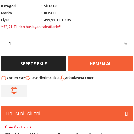
Kategori
SİLECEK
Nİ
ARI
Marka
BOSCH
Fiyat
499,99 TL + KDV
Rİ
RLARI
*53,71 TL den başlayan taksitlerle!!
İ
I
ANAHTARLARI
ÜNLERİ
ÜĞME
AKOZU
SEPETE EKLE
HEMEN AL
Rİ
R
Yorum Yaz
Arkadaşına Öner
İ
MLARI
 ÜRÜNLERİ
LERİ
 SENSÖRÜ
ÜRÜN BİLGİLERİ
NLERİ
 SİLECEK KOLU
Ürün Özellikleri: