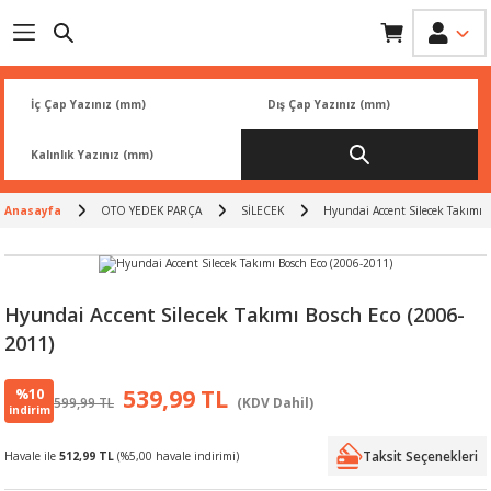
Geri Dön
Geri Dön
Geri Dön
Geri Dön
Geri Dön
İK
 PARÇA
L
ARI
Rİ
FİLTRESİ
TLERİ
Anasayfa
OTO YEDEK PARÇA
SİLECEK
Hyundai Accent Silecek Takımı 
BALATA
RI
Rİ
Hyundai Accent Silecek Takımı Bosch Eco (2006-
2011)
R
R
%10
539,99 TL
599,99 TL
(KDV Dahil)
 ÜRÜNLERİ
RESİ
LAR
indirim
Taksit Seçenekleri
Havale ile
512,99 TL
(%5,00 havale indirimi)
NLERİ
SÖRÜ
LERİ