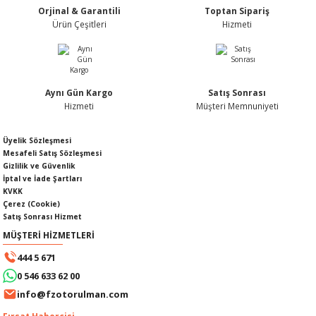
Orjinal & Garantili
Toptan Sipariş
Ürün fiyatı diğer sitelerden daha pahalı.
Ürün Çeşitleri
Hizmeti
Bu ürüne benzer farklı alternatifler olmalı.
Aynı Gün Kargo
Satış Sonrası
KABLOSU
U
Hizmeti
Müşteri Memnuniyeti
Gönder
A KAPAĞI
Üyelik Sözleşmesi
Mesafeli Satış Sözleşmesi
Gizlilik ve Güvenlik
DEPOSU
İptal ve İade Şartları
KVKK
Çerez (Cookie)
Satış Sonrası Hizmet
MÜŞTERİ HİZMETLERİ
ESİ
444 5 671
0 546 633 62 00
info@fzotorulman.com
AĞI