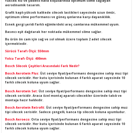
Yüksek hız ve şiddetli hava koşullarında optimum silme sağlayan
LERİ
I
aerodinamik tasarım.
Grafit kaplı yüksek kalitede silecek lastikleri sayesinde uzun ömür,
optimum silme performansı ve güneş ışınlarına karşı dayanıklılık.
ACAR ÜRÜNLERİ
ĞI
 AMPERMETRE
Esnek gergi şeridi farklı eğimlerdeki araç camlarına mükemmel uyum.
Basıncı eşit dağıtarak her noktada mükemmel silme sağlar.
ÜNLERİ
MLERİ
Bu ürün ön cam için sağ ve sol olmak üzere toplam 2 adet silecek
içermektedir.
ERİ
MA
Sürücü Tarafı Ölçü: 550mm
Yolcu Tarafı Ölçü: 400mm
LERİ
ASI
LIĞI
RI
Bosch Silecek Çeşitleri Arasındaki Fark Nedir?
Bosch Aerotwin Plus:
Üst seviye fiyat/performans dengesine sahip muz tipi
CA
silecek serisidir. Her kutu içerisinde bulunan 4 farklı aparat sayesinde 10
farklı silecek koluna uyum sağlar.
Bosch Aerotwin Set:
Üst seviye fiyat/performans dengesine sahip muz tipi
NLERİ
ALARI
silecek serisidir. Araca özel montaj aparatı silecekler üzerinde takılı ve
montaja hazır haldedir.
LERİ
Bosch Aerotwin Retrofit
: Üst seviye fiyat/performans dengesine sahip muz
tipi silecek serisidir. Sadece çengelli, kanca tip silecek koluna uyumludur.
Bosch Aeroeco:
Orta seviye fiyat/performans dengesine sahip muz tipi
ERİ
RU
silecek serisidir. Her kutu içerisinde bulunan 6 farklı aparat sayesinde 10
farklı silecek koluna uyum sağlar.