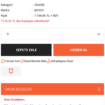
Kategori
SİLECEK
Nİ
ARI
Marka
BOSCH
Fiyat
1.166,66 TL + KDV
Rİ
RLARI
*125,33 TL den başlayan taksitlerle!!
İ
I
ANAHTARLARI
ÜNLERİ
ÜĞME
AKOZU
SEPETE EKLE
HEMEN AL
Rİ
R
Yorum Yaz
Arkadaşına Öner
İ
MLARI
 ÜRÜNLERİ
LERİ
 SENSÖRÜ
ÜRÜN BİLGİLERİ
NLERİ
 SİLECEK KOLU
Ürün Özellikleri: