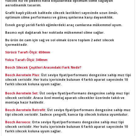
Yüksek hız ve şiddetli hava koşullarında optimum silme sağlayan
LERİ
I
aerodinamik tasarım.
Grafit kaplı yüksek kalitede silecek lastikleri sayesinde uzun ömür,
optimum silme performansı ve güneş ışınlarına karşı dayanıklılık.
ACAR ÜRÜNLERİ
ĞI
 AMPERMETRE
Esnek gergi şeridi farklı eğimlerdeki araç camlarına mükemmel uyum.
Basıncı eşit dağıtarak her noktada mükemmel silme sağlar.
ÜNLERİ
MLERİ
Bu ürün ön cam için sağ ve sol olmak üzere toplam 2 adet silecek
içermektedir.
ERİ
MA
Sürücü Tarafı Ölçü: 650mm
Yolcu Tarafı Ölçü: 340mm
LERİ
ASI
LIĞI
RI
Bosch Silecek Çeşitleri Arasındaki Fark Nedir?
Bosch Aerotwin Plus:
Üst seviye fiyat/performans dengesine sahip muz tipi
CA
silecek serisidir. Her kutu içerisinde bulunan 4 farklı aparat sayesinde 10
farklı silecek koluna uyum sağlar.
Bosch Aerotwin Set:
Üst seviye fiyat/performans dengesine sahip muz tipi
NLERİ
ALARI
silecek serisidir. Araca özel montaj aparatı silecekler üzerinde takılı ve
montaja hazır haldedir.
LERİ
Bosch Aerotwin Retrofit
: Üst seviye fiyat/performans dengesine sahip muz
tipi silecek serisidir. Sadece çengelli, kanca tip silecek koluna uyumludur.
Bosch Aeroeco:
Orta seviye fiyat/performans dengesine sahip muz tipi
ERİ
RU
silecek serisidir. Her kutu içerisinde bulunan 6 farklı aparat sayesinde 10
farklı silecek koluna uyum sağlar.