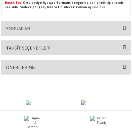
Bosch Eco
:
Orta seviye fiyat/performans dengesine sahip telli tip silecek
serisidir. Sadece çengelli, kanca tip silecek koluna uyumludur.
YORUMLAR
SI
MPLE
I
TAKSİT SEÇENEKLERİ
Bu ürüne ilk yorumu siz yapın!
ÖNERİLERİNİZ
Yorum Yaz
Bu ürünün fiyat bilgisi, resim, ürün açıklamalarında ve diğer
konularda yetersiz gördüğünüz noktaları öneri formunu kullanarak
KÖMÜRÜ
tarafımıza iletebilirsiniz.
Görüş ve önerileriniz için teşekkür ederiz.
 IZGARASI
Ürün resmi kalitesiz, bozuk veya görüntülenemiyor.
Ürün açıklamasında eksik bilgiler bulunuyor.
Ürün bilgilerinde hatalar bulunuyor.