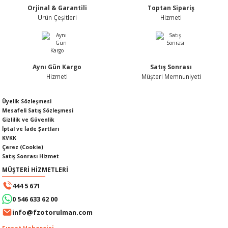
Orjinal & Garantili
Toptan Sipariş
Ürün fiyatı diğer sitelerden daha pahalı.
Ürün Çeşitleri
Hizmeti
Bu ürüne benzer farklı alternatifler olmalı.
Aynı Gün Kargo
Satış Sonrası
KABLOSU
U
Hizmeti
Müşteri Memnuniyeti
Gönder
A KAPAĞI
Üyelik Sözleşmesi
Mesafeli Satış Sözleşmesi
Gizlilik ve Güvenlik
DEPOSU
İptal ve İade Şartları
KVKK
Çerez (Cookie)
Satış Sonrası Hizmet
MÜŞTERİ HİZMETLERİ
ESİ
444 5 671
0 546 633 62 00
info@fzotorulman.com
AĞI