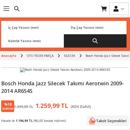
Geri Dön
Geri Dön
Geri Dön
Geri Dön
Geri Dön
İK
 PARÇA
L
ARI
Rİ
FİLTRESİ
TLERİ
Anasayfa
OTO YEDEK PARÇA
SİLECEK
Bosch Honda Jazz Silecek Takı
BALATA
RI
Rİ
Bosch Honda Jazz Silecek Takımı Aerotwin 2009-
2014 AR654S
R
R
%10
1.259,99 TL
1.399,99 TL
(KDV Dahil)
 ÜRÜNLERİ
RESİ
LAR
indirim
Taksit Seçenekleri
Havale ile
1.196,99 TL
(%5,00 havale indirimi)
NLERİ
SÖRÜ
LERİ