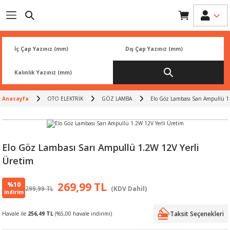
Geri Dön
Geri Dön
Geri Dön
Geri Dön
Geri Dön
İK
 PARÇA
L
ARI
Rİ
FİLTRESİ
TLERİ
Anasayfa
OTO ELEKTRİK
GÖZ LAMBA
Elo Göz Lambası Sarı Ampullü 1
BALATA
RI
Rİ
Elo Göz Lambası Sarı Ampullü 1.2W 12V Yerli
Üretim
R
R
%10
269,99 TL
299,99 TL
(KDV Dahil)
 ÜRÜNLERİ
RESİ
LAR
indirim
Taksit Seçenekleri
Havale ile
256,49 TL
(%5,00 havale indirimi)
NLERİ
SÖRÜ
LERİ