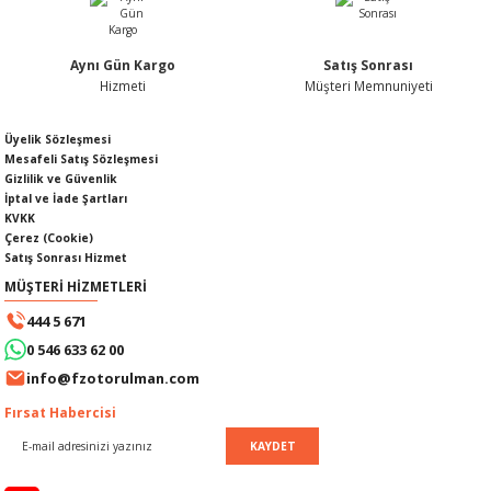
Aynı Gün Kargo
Satış Sonrası
Hizmeti
Müşteri Memnuniyeti
Gönder
SI
MPLE
Üyelik Sözleşmesi
Mesafeli Satış Sözleşmesi
I
Gizlilik ve Güvenlik
İptal ve İade Şartları
KVKK
Çerez (Cookie)
Satış Sonrası Hizmet
MÜŞTERİ HİZMETLERİ
444 5 671
KÖMÜRÜ
0 546 633 62 00
info@fzotorulman.com
 IZGARASI
Fırsat Habercisi
KAYDET