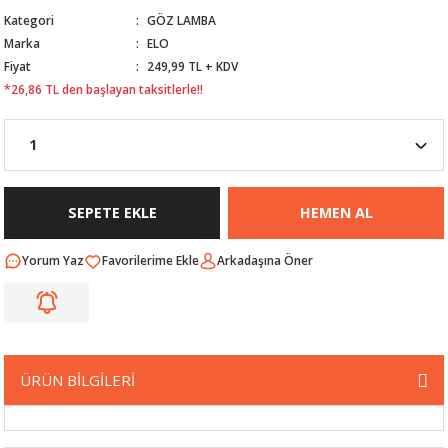
Kategori
GÖZ LAMBA
Nİ
ARI
Marka
ELO
Fiyat
249,99 TL + KDV
Rİ
RLARI
*26,86 TL den başlayan taksitlerle!!
İ
I
ANAHTARLARI
ÜNLERİ
ÜĞME
AKOZU
SEPETE EKLE
HEMEN AL
Rİ
R
Yorum Yaz
Arkadaşına Öner
İ
MLARI
 ÜRÜNLERİ
LERİ
 SENSÖRÜ
ÜRÜN BİLGİLERİ
NLERİ
 SİLECEK KOLU