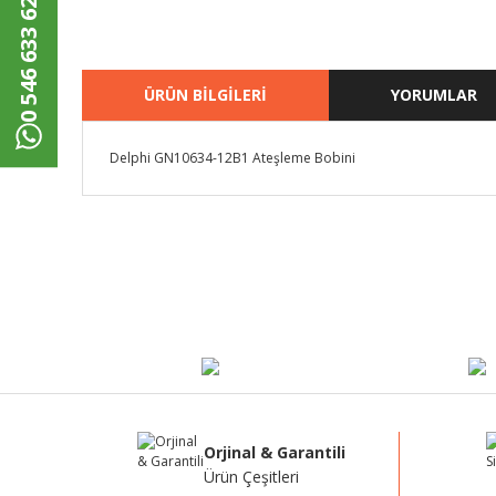
0 546 633 62 00
ÜRÜN BİLGİLERİ
YORUMLAR
Delphi GN10634-12B1 Ateşleme Bobini
Bu ürünün fiyat bilgisi, resim, ürün açıklamalarında ve di
Görüş ve önerileriniz için teşekkür ederiz.
Ürün resmi kalitesiz, bozuk veya görüntülenemiyor.
Ürün açıklamasında eksik bilgiler bulunuyor.
Ürün bilgilerinde hatalar bulunuyor.
Ürün fiyatı diğer sitelerden daha pahalı.
Bu ürüne benzer farklı alternatifler olmalı.
Orjinal & Garantili
Ürün Çeşitleri