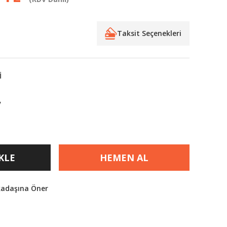
Taksit Seçenekleri
İ
V
KLE
HEMEN AL
kadaşına Öner