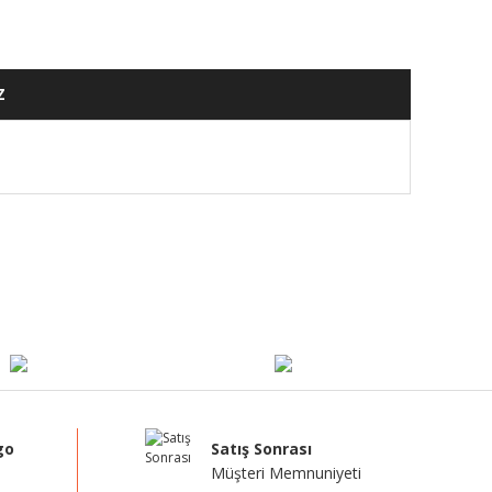
Z
mıza iletebilirsiniz.
go
Satış Sonrası
Müşteri Memnuniyeti