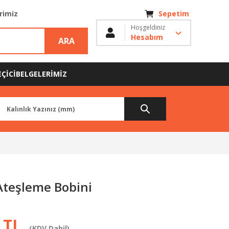
erimiz
Sepetim
Hoşgeldiniz
Hesabım
ARA
ÇİCİ
BELGELERİMİZ
Ateşleme Bobini
 TL
(KDV Dahil)