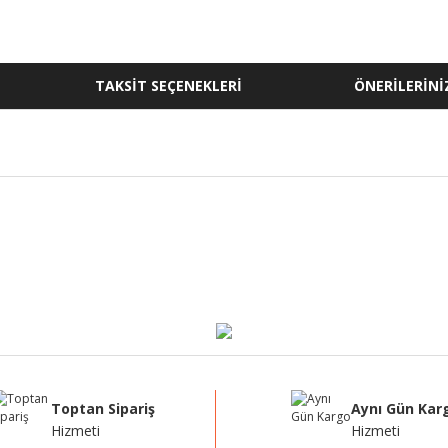
TAKSİT SEÇENEKLERİ
ÖNERİLERİNİ
ğer konularda yetersiz gördüğünüz noktaları öneri formunu kullanarak tarafı
Bu ürüne ilk yorumu siz yapın!
Yorum Yaz
Toptan Sipariş
Aynı Gün Kar
Hizmeti
Hizmeti