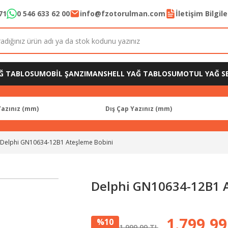
71
0 546 633 62 00
info@fzotorulman.com
İletişim Bilgil
Ğ TABLOSU
MOBİL ŞANZIMAN
SHELL YAĞ TABLOSU
MOTUL YAĞ SE
Delphi GN10634-12B1 Ateşleme Bobini
Delphi GN10634-12B1 
1.799,99
%10
1.999,99 TL