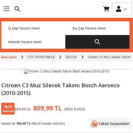
Geri Dön
Geri Dön
Geri Dön
Geri Dön
Geri Dön
İK
 PARÇA
L
ARI
Rİ
FİLTRESİ
TLERİ
Anasayfa
OTO YEDEK PARÇA
SİLECEK
Citroen C3 Muz Silecek Takımı 
BALATA
RI
Rİ
Citroen C3 Muz Silecek Takımı Bosch Aeroeco
(2010-2015)
R
R
%10
809,99 TL
899,99 TL
(KDV Dahil)
 ÜRÜNLERİ
RESİ
LAR
indirim
Taksit Seçenekleri
Havale ile
769,49 TL
(%5,00 havale indirimi)
NLERİ
SÖRÜ
LERİ