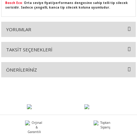
Bosch Eco
:
Orta seviye fiyat/performans dengesine sahip telli tip silecek
serisidir. Sadece çengelli, kanca tip silecek koluna uyumludur.
YORUMLAR
SI
MPLE
I
TAKSİT SEÇENEKLERİ
Bu ürüne ilk yorumu siz yapın!
ÖNERİLERİNİZ
Yorum Yaz
Bu ürünün fiyat bilgisi, resim, ürün açıklamalarında ve diğer
konularda yetersiz gördüğünüz noktaları öneri formunu kullanarak
KÖMÜRÜ
tarafımıza iletebilirsiniz.
Görüş ve önerileriniz için teşekkür ederiz.
 IZGARASI
Ürün resmi kalitesiz, bozuk veya görüntülenemiyor.
Ürün açıklamasında eksik bilgiler bulunuyor.
Ürün bilgilerinde hatalar bulunuyor.