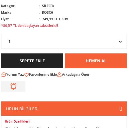
Kategori
SİLECEK
Nİ
ARI
Marka
BOSCH
Fiyat
749,99 TL + KDV
Rİ
RLARI
*80,57 TL den başlayan taksitlerle!!
İ
I
ANAHTARLARI
ÜNLERİ
ÜĞME
AKOZU
SEPETE EKLE
HEMEN AL
Rİ
R
Yorum Yaz
Arkadaşına Öner
İ
MLARI
 ÜRÜNLERİ
LERİ
 SENSÖRÜ
ÜRÜN BİLGİLERİ
NLERİ
 SİLECEK KOLU
Ürün Özellikleri: