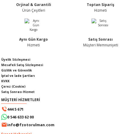
Orjinal & Garantili
Toptan Sipariş
Ürün fiyatı diğer sitelerden daha pahalı.
Ürün Çeşitleri
Hizmeti
Bu ürüne benzer farklı alternatifler olmalı.
Aynı Gün Kargo
Satış Sonrası
KABLOSU
U
Hizmeti
Müşteri Memnuniyeti
Gönder
A KAPAĞI
Üyelik Sözleşmesi
Mesafeli Satış Sözleşmesi
Gizlilik ve Güvenlik
DEPOSU
İptal ve İade Şartları
KVKK
Çerez (Cookie)
Satış Sonrası Hizmet
MÜŞTERİ HİZMETLERİ
ESİ
444 5 671
0 546 633 62 00
info@fzotorulman.com
AĞI