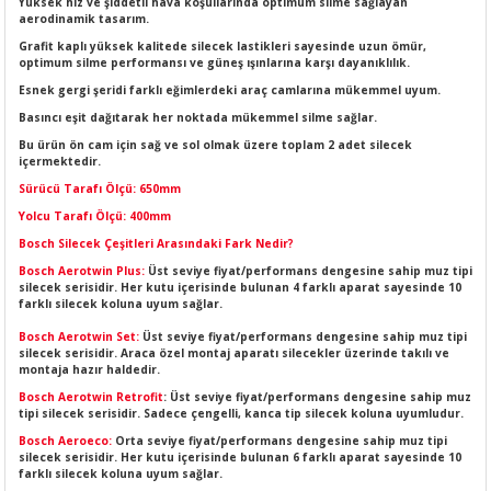
Yüksek hız ve şiddetli hava koşullarında optimum silme sağlayan
LERİ
I
aerodinamik tasarım.
Grafit kaplı yüksek kalitede silecek lastikleri sayesinde uzun ömür,
optimum silme performansı ve güneş ışınlarına karşı dayanıklılık.
ACAR ÜRÜNLERİ
ĞI
 AMPERMETRE
Esnek gergi şeridi farklı eğimlerdeki araç camlarına mükemmel uyum.
Basıncı eşit dağıtarak her noktada mükemmel silme sağlar.
ÜNLERİ
MLERİ
Bu ürün ön cam için sağ ve sol olmak üzere toplam 2 adet silecek
içermektedir.
ERİ
MA
Sürücü Tarafı Ölçü: 650mm
Yolcu Tarafı Ölçü: 400mm
LERİ
ASI
LIĞI
RI
Bosch Silecek Çeşitleri Arasındaki Fark Nedir?
Bosch Aerotwin Plus:
Üst seviye fiyat/performans dengesine sahip muz tipi
CA
silecek serisidir. Her kutu içerisinde bulunan 4 farklı aparat sayesinde 10
farklı silecek koluna uyum sağlar.
Bosch Aerotwin Set:
Üst seviye fiyat/performans dengesine sahip muz tipi
NLERİ
ALARI
silecek serisidir. Araca özel montaj aparatı silecekler üzerinde takılı ve
montaja hazır haldedir.
LERİ
Bosch Aerotwin Retrofit
: Üst seviye fiyat/performans dengesine sahip muz
tipi silecek serisidir. Sadece çengelli, kanca tip silecek koluna uyumludur.
Bosch Aeroeco:
Orta seviye fiyat/performans dengesine sahip muz tipi
ERİ
RU
silecek serisidir. Her kutu içerisinde bulunan 6 farklı aparat sayesinde 10
farklı silecek koluna uyum sağlar.