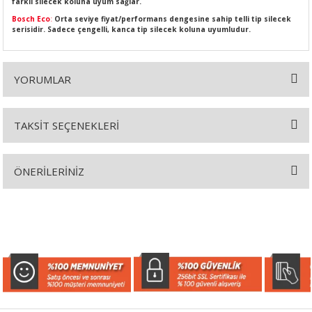
farklı silecek koluna uyum sağlar.
Bosch Eco
:
Orta seviye fiyat/performans dengesine sahip telli tip silecek
serisidir. Sadece çengelli, kanca tip silecek koluna uyumludur.
SI
MPLE
YORUMLAR
I
TAKSİT SEÇENEKLERİ
Bu ürüne ilk yorumu siz yapın!
ÖNERİLERİNİZ
Yorum Yaz
Bu ürünün fiyat bilgisi, resim, ürün açıklamalarında ve diğer
KÖMÜRÜ
konularda yetersiz gördüğünüz noktaları öneri formunu kullanarak
tarafımıza iletebilirsiniz.
Görüş ve önerileriniz için teşekkür ederiz.
 IZGARASI
Ürün resmi kalitesiz, bozuk veya görüntülenemiyor.
Ürün açıklamasında eksik bilgiler bulunuyor.