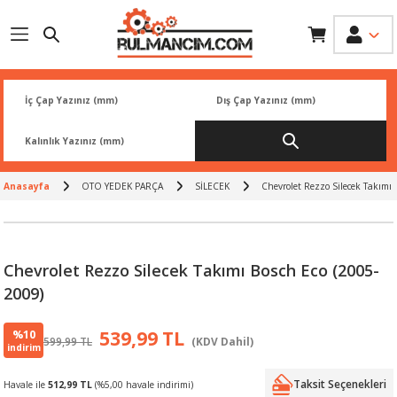
Geri Dön
Geri Dön
Geri Dön
Geri Dön
Geri Dön
İK
 PARÇA
L
ARI
Rİ
FİLTRESİ
TLERİ
Anasayfa
OTO YEDEK PARÇA
SİLECEK
Chevrolet Rezzo Silecek Takımı 
BALATA
RI
Rİ
Chevrolet Rezzo Silecek Takımı Bosch Eco (2005-
R
R
2009)
 ÜRÜNLERİ
RESİ
LAR
%10
539,99 TL
599,99 TL
(KDV Dahil)
indirim
NLERİ
SÖRÜ
LERİ
Taksit Seçenekleri
Havale ile
512,99 TL
(%5,00 havale indirimi)