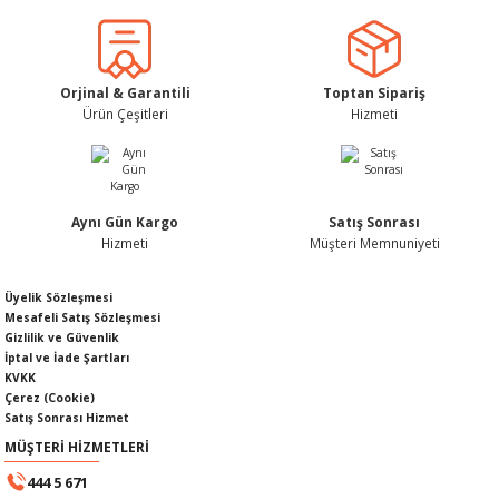
Ürün bilgilerinde hatalar bulunuyor.
Ürün fiyatı diğer sitelerden daha pahalı.
Bu ürüne benzer farklı alternatifler olmalı.
Orjinal & Garantili
Toptan Sipariş
Ürün Çeşitleri
Hizmeti
KABLOSU
U
Gönder
A KAPAĞI
Aynı Gün Kargo
Satış Sonrası
Hizmeti
Müşteri Memnuniyeti
DEPOSU
Üyelik Sözleşmesi
Mesafeli Satış Sözleşmesi
Gizlilik ve Güvenlik
İptal ve İade Şartları
KVKK
ESİ
Çerez (Cookie)
Satış Sonrası Hizmet
MÜŞTERİ HİZMETLERİ
444 5 671
AĞI