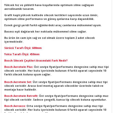
LERİ
I
Yüksek hız ve şiddetli hava koşullarında optimum silme sağlayan
aerodinamik tasarım.
Grafit kaplı yüksek kalitede silecek lastikleri sayesinde uzun ömür,
ACAR ÜRÜNLERİ
ĞI
 AMPERMETRE
optimum silme performansı ve güneş ışınlarına karşı dayanıklılık.
Esnek gergi şeridi farklı eğimlerdeki araç camlarına mükemmel uyum.
ÜNLERİ
MLERİ
Basıncı eşit dağıtarak her noktada mükemmel silme sağlar.
Bu ürün ön cam için sağ ve sol olmak üzere toplam 2 adet silecek
ERİ
MA
içermektedir.
Sürücü Tarafı Ölçü: 600mm
LERİ
ASI
LIĞI
RI
Yolcu Tarafı Ölçü: 450mm
Bosch Silecek Çeşitleri Arasındaki Fark Nedir?
CA
Bosch Aerotwin Plus:
Üst seviye fiyat/performans dengesine sahip muz tipi
silecek serisidir. Her kutu içerisinde bulunan 4 farklı aparat sayesinde 10
farklı silecek koluna uyum sağlar.
NLERİ
ALARI
Bosch Aerotwin Set:
Üst seviye fiyat/performans dengesine sahip muz tipi
silecek serisidir. Araca özel montaj aparatı silecekler üzerinde takılı ve
montaja hazır haldedir.
LERİ
Bosch Aerotwin Retrofit
: Üst seviye fiyat/performans dengesine sahip muz
tipi silecek serisidir. Sadece çengelli, kanca tip silecek koluna uyumludur.
ERİ
RU
Bosch Aeroeco:
Orta seviye fiyat/performans dengesine sahip muz tipi
silecek serisidir. Her kutu içerisinde bulunan 6 farklı aparat sayesinde 10