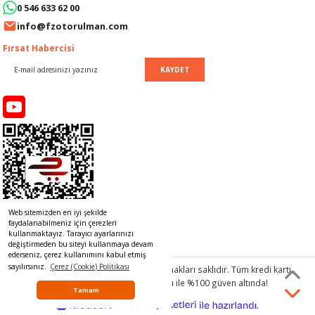
0 546 633 62 00
info@fzotorulman.com
KOLU
Fırsat Habercisi
 DEPOSU
KAYDET
I
İ
OLU
OLU
Web sitemizden en iyi şekilde
faydalanabilmeniz için çerezleri
kullanmaktayız. Tarayıcı ayarlarınızı
değiştirmeden bu siteyi kullanmaya devam
ederseniz, çerez kullanımını kabul etmiş
sayılırsınız.
Çerez (Cookie) Politikası
© 2017 www.rulmancim.com
tüm hakları saklıdır. Tüm kredi kartı
ESİ
bilgileriniz 256bit SSL Sertifikası ile %100 güven altında!
Tamam
ideasoft
ile
U
e-
hazırlandı.