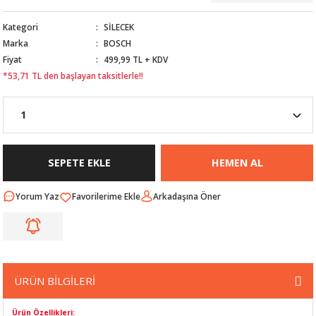
Nİ
ARI
Kategori
SİLECEK
Marka
BOSCH
Rİ
RLARI
Fiyat
499,99 TL + KDV
*53,71 TL den başlayan taksitlerle!!
İ
I
ANAHTARLARI
ÜNLERİ
ÜĞME
AKOZU
Rİ
R
SEPETE EKLE
HEMEN AL
İ
MLARI
Yorum Yaz
Arkadaşına Öner
 ÜRÜNLERİ
LERİ
 SENSÖRÜ
ÜRÜN BİLGİLERİ
NLERİ
 SİLECEK KOLU
Ürün Özellikleri: