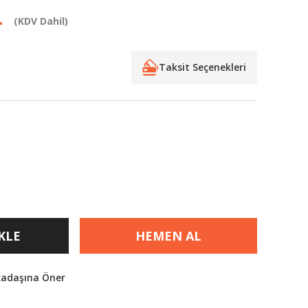
L
(KDV Dahil)
Taksit Seçenekleri
KLE
HEMEN AL
kadaşına Öner