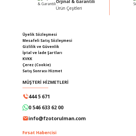
Orjinal & Garantili
Ürün Çeşitleri
Üyelik Sözleşmesi
Mesafeli Satış Sözleşmesi
Gizlilik ve Güvenlik
İptal ve İade Şartları
KVKK
Çerez (Cookie)
Satış Sonrası Hizmet
MÜŞTERİ HİZMETLERİ
444 5 671
0 546 633 62 00
info@fzotorulman.com
Fırsat Habercisi