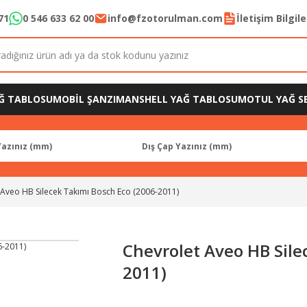
71
0 546 633 62 00
info@fzotorulman.com
İletişim Bilgil
Ğ TABLOSU
MOBİL ŞANZIMAN
SHELL YAĞ TABLOSU
MOTUL YAĞ SE
 Aveo HB Silecek Takımı Bosch Eco (2006-2011)
Chevrolet Aveo HB Sile
2011)