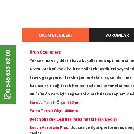
ÜRÜN BİLGİLERİ
YORUMLAR
Ürün Özellikleri:
0 546 633 62 00
Yüksek hız ve şiddetli hava koşullarında optimum sil
Grafit kaplı yüksek kalitede silecek lastikleri sayesi
Esnek gergi şeridi farklı eğimlerdeki araç camların
Basıncı eşit dağıtarak her noktada mükemmel silme sa
Bu ürün ön cam için sağ ve sol olmak üzere toplam 2 a
Sürücü Tarafı Ölçü: 550mm
Yolcu Tarafı Ölçü: 400mm
Bosch Silecek Çeşitleri Arasındaki Fark Nedir?
Bosch Aerotwin Plus:
Üst seviye fiyat/performans denge
sağlar.