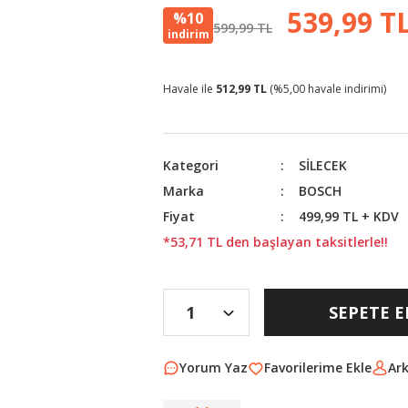
539,99 T
%10
599,99 TL
indirim
Havale ile
512,99 TL
(%5,00 havale indirimi)
Kategori
SİLECEK
Marka
BOSCH
Fiyat
499,99 TL + KDV
*53,71 TL den başlayan taksitlerle!!
SEPETE E
Yorum Yaz
Ar