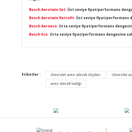
Bosch Aerotwin Set:
Üst seviye fiyat/performans denges
Bosch Aerotwin Retrofit
: Üst seviye fiyat/performans 
Bosch Aeroeco:
Orta seviye fiyat/performans dengesine 
Bosch Eco
:
Orta seviye fiyat/performans dengesine sahip
Bu ürünün fiyat bilgisi, resim, ürün açıklamalarında ve di
Görüş ve önerileriniz için teşekkür ederiz.
Etiketler :
chevrolet aveo silecek ölçüleri
chevrolet av
Ürün resmi kalitesiz, bozuk veya görüntülenemiyor.
aveo silecek lastiği
Ürün açıklamasında eksik bilgiler bulunuyor.
Ürün bilgilerinde hatalar bulunuyor.
Ürün fiyatı diğer sitelerden daha pahalı.
Bu ürüne benzer farklı alternatifler olmalı.