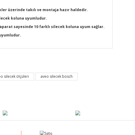
ler üzerinde takılı ve montaja hazır haldedir.
silecek koluna uyumludur.
 aparat sayesinde 10 farklı silecek koluna uyum sağlar.
a uyumludur.
mıza iletebilirsiniz.
o silecek ölçüleri
aveo silecek bosch