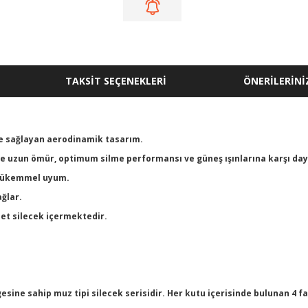
TAKSİT SEÇENEKLERİ
ÖNERİLERİNİ
me sağlayan aerodinamik tasarım.
nde uzun ömür, optimum silme performansı ve güneş ışınlarına karşı daya
a mükemmel uyum.
ğlar.
det silecek içermektedir.
sine sahip muz tipi silecek serisidir. Her kutu içerisinde bulunan 4 f