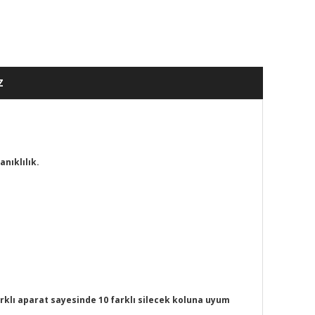
Z
nıklılık.
arklı aparat sayesinde 10 farklı silecek koluna uyum