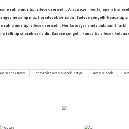
ine sahip muz tipi silecek serisidir. Araca özel montaj aparatı silecek
dengesine sahip muz tipi silecek serisidir. Sadece çengelli, kanca tip 
sahip muz tipi silecek serisidir. Her kutu içerisinde bulunan 6 farklı
 telli tip silecek serisidir. Sadece çengelli, kanca tip silecek kolun
ğer konularda yetersiz gördüğünüz noktaları öneri formunu kullanarak tarafı
Bu ürüne ilk yorumu siz yapın!
eo silecek fiyatı
chevrolet aveo silecek lastiği
aveo silecek
ave
Yorum Yaz