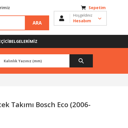
erimiz
Sepetim
Hoşgeldiniz
Hesabım
ARA
ÇİCİ
BELGELERİMİZ
cek Takımı Bosch Eco (2006-