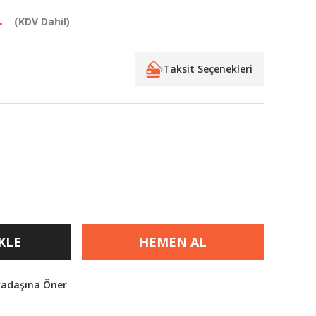
L
(KDV Dahil)
Taksit Seçenekleri
KLE
HEMEN AL
kadaşına Öner