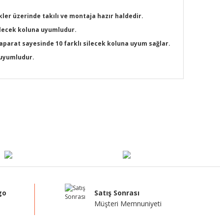
ler üzerinde takılı ve montaja hazır haldedir.
silecek koluna uyumludur.
 aparat sayesinde 10 farklı silecek koluna uyum sağlar.
a uyumludur.
mıza iletebilirsiniz.
go
Satış Sonrası
Müşteri Memnuniyeti