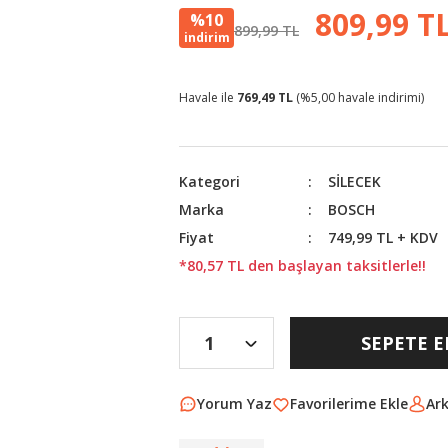
809,99 T
%10
899,99 TL
indirim
Havale ile
769,49 TL
(%5,00 havale indirimi)
Kategori
SİLECEK
Marka
BOSCH
Fiyat
749,99 TL + KDV
*80,57 TL den başlayan taksitlerle!!
SEPETE E
Yorum Yaz
Ar