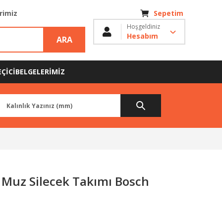
erimiz
Sepetim
Hoşgeldiniz
Hesabım
ARA
ÇİCİ
BELGELERİMİZ
 Muz Silecek Takımı Bosch