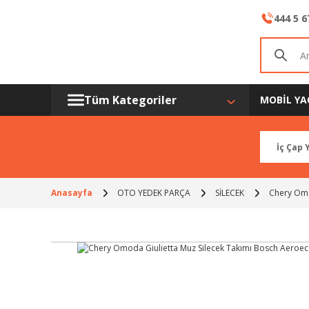
444 5 6
Tüm Kategoriler
MOBİL YA
Anasayfa
OTO YEDEK PARÇA
SİLECEK
Chery Omo