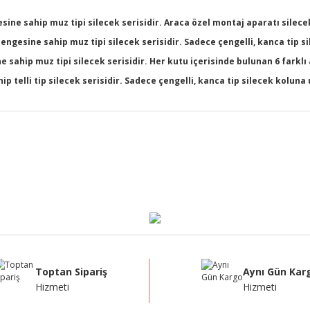
ine sahip muz tipi silecek serisidir. Araca özel montaj aparatı silecek
dengesine sahip muz tipi silecek serisidir. Sadece çengelli, kanca tip 
sahip muz tipi silecek serisidir. Her kutu içerisinde bulunan 6 farklı
 telli tip silecek serisidir. Sadece çengelli, kanca tip silecek kolun
ğer konularda yetersiz gördüğünüz noktaları öneri formunu kullanarak tarafı
Bu ürüne ilk yorumu siz yapın!
Yorum Yaz
Toptan Sipariş
Aynı Gün Kar
Hizmeti
Hizmeti