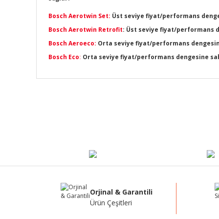
Bosch Aerotwin Set:
Üst seviye fiyat/performans denges
Bosch Aerotwin Retrofit
: Üst seviye fiyat/performans 
Bosch Aeroeco:
Orta seviye fiyat/performans dengesine 
Bosch Eco
:
Orta seviye fiyat/performans dengesine sahip
Bu ürünün fiyat bilgisi, resim, ürün açıklamalarında ve di
Görüş ve önerileriniz için teşekkür ederiz.
Ürün resmi kalitesiz, bozuk veya görüntülenemiyor.
Ürün açıklamasında eksik bilgiler bulunuyor.
Ürün bilgilerinde hatalar bulunuyor.
Ürün fiyatı diğer sitelerden daha pahalı.
Bu ürüne benzer farklı alternatifler olmalı.
Orjinal & Garantili
Ürün Çeşitleri