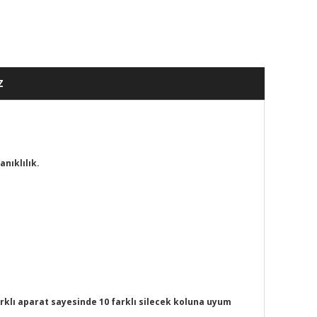
Z
nıklılık.
arklı aparat sayesinde 10 farklı silecek koluna uyum