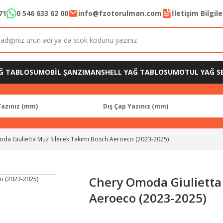
71
0 546 633 62 00
info@fzotorulman.com
İletişim Bilgil
Ğ TABLOSU
MOBİL ŞANZIMAN
SHELL YAĞ TABLOSU
MOTUL YAĞ SE
da Giulietta Muz Silecek Takımı Bosch Aeroeco (2023-2025)
Chery Omoda Giulietta
Aeroeco (2023-2025)