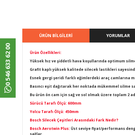
ÜRÜN BİLGİLERİ
YORUMLAR
0 546 633 62 00
Ürün Özellikleri:
Yüksek hız ve şiddetli hava koşullarında optimum sil
Grafit kaplı yüksek kalitede silecek lastikleri sayesi
Esnek gergi şeridi farklı eğimlerdeki araç camların
Basıncı eşit dağıtarak her noktada mükemmel silme sa
Bu ürün ön cam için sağ ve sol olmak üzere toplam 2 a
Sürücü Tarafı Ölçü: 600mm
Yolcu Tarafı Ölçü: 450mm
Bosch Silecek Çeşitleri Arasındaki Fark Nedir?
Bosch Aerotwin Plus:
Üst seviye fiyat/performans denge
sağlar.