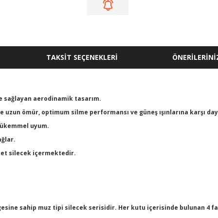
TAKSİT SEÇENEKLERİ
ÖNERİLERİNİ
me sağlayan aerodinamik tasarım.
nde uzun ömür, optimum silme performansı ve güneş ışınlarına karşı daya
a mükemmel uyum.
ğlar.
det silecek içermektedir.
sine sahip muz tipi silecek serisidir. Her kutu içerisinde bulunan 4 f