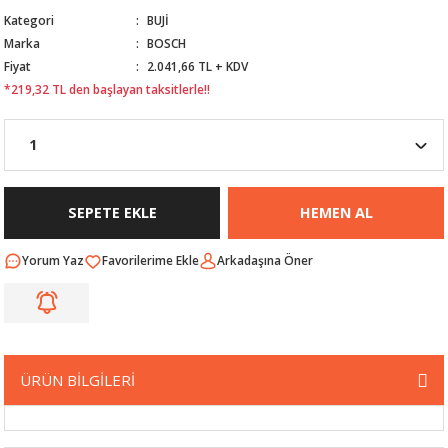
Kategori
BUJİ
Nİ
ARI
Marka
BOSCH
Fiyat
2.041,66 TL + KDV
Rİ
RLARI
*219,32 TL den başlayan taksitlerle!!
İ
I
ANAHTARLARI
ÜNLERİ
ÜĞME
AKOZU
SEPETE EKLE
HEMEN AL
Rİ
R
Yorum Yaz
Arkadaşına Öner
İ
MLARI
 ÜRÜNLERİ
LERİ
 SENSÖRÜ
ÜRÜN BİLGİLERİ
NLERİ
 SİLECEK KOLU