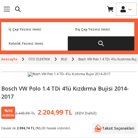
Geri Dön
Geri Dön
Geri Dön
Geri Dön
Geri Dön
İK
 PARÇA
L
ARI
Rİ
FİLTRESİ
TLERİ
Anasayfa
OTO ELEKTRİK
BUJİ
Bosch VW Polo 1.4 TDi 4'lü Kızdırma Buj
BALATA
RI
Rİ
Bosch VW Polo 1.4 TDi 4'lü Kızdırma Bujisi 2014-
2017
R
R
%10
2.204,99 TL
2.449,99 TL
(KDV Dahil)
 ÜRÜNLERİ
RESİ
LAR
indirim
Taksit Seçenekleri
Havale ile
2.094,74 TL
(%5,00 havale indirimi)
NLERİ
SÖRÜ
LERİ