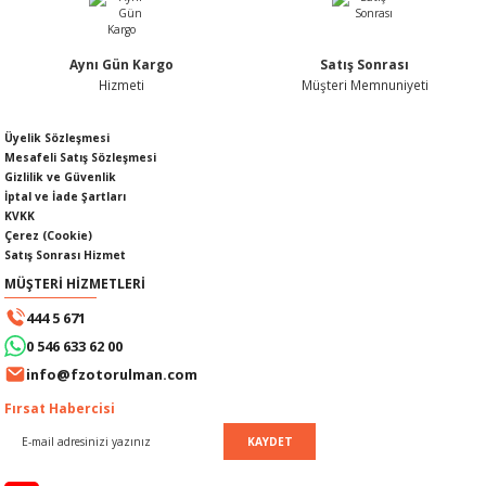
Aynı Gün Kargo
Satış Sonrası
Hizmeti
Müşteri Memnuniyeti
Gönder
SI
MPLE
Üyelik Sözleşmesi
Mesafeli Satış Sözleşmesi
I
Gizlilik ve Güvenlik
İptal ve İade Şartları
KVKK
Çerez (Cookie)
Satış Sonrası Hizmet
MÜŞTERİ HİZMETLERİ
444 5 671
KÖMÜRÜ
0 546 633 62 00
info@fzotorulman.com
 IZGARASI
Fırsat Habercisi
KAYDET