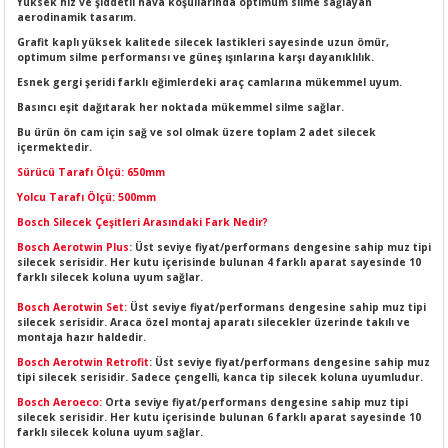
Yüksek hız ve şiddetli hava koşullarında optimum silme sağlayan
LERİ
I
aerodinamik tasarım.
Grafit kaplı yüksek kalitede silecek lastikleri sayesinde uzun ömür,
optimum silme performansı ve güneş ışınlarına karşı dayanıklılık.
ACAR ÜRÜNLERİ
ĞI
 AMPERMETRE
Esnek gergi şeridi farklı eğimlerdeki araç camlarına mükemmel uyum.
Basıncı eşit dağıtarak her noktada mükemmel silme sağlar.
ÜNLERİ
MLERİ
Bu ürün ön cam için sağ ve sol olmak üzere toplam 2 adet silecek
içermektedir.
ERİ
MA
Sürücü Tarafı Ölçü: 650mm
Yolcu Tarafı Ölçü: 500mm
LERİ
ASI
LIĞI
RI
Bosch Silecek Çeşitleri Arasındaki Fark Nedir?
Bosch Aerotwin Plus:
Üst seviye fiyat/performans dengesine sahip muz tipi
CA
silecek serisidir. Her kutu içerisinde bulunan 4 farklı aparat sayesinde 10
farklı silecek koluna uyum sağlar.
Bosch Aerotwin Set:
Üst seviye fiyat/performans dengesine sahip muz tipi
NLERİ
ALARI
silecek serisidir. Araca özel montaj aparatı silecekler üzerinde takılı ve
montaja hazır haldedir.
LERİ
Bosch Aerotwin Retrofit
: Üst seviye fiyat/performans dengesine sahip muz
tipi silecek serisidir. Sadece çengelli, kanca tip silecek koluna uyumludur.
Bosch Aeroeco:
Orta seviye fiyat/performans dengesine sahip muz tipi
ERİ
RU
silecek serisidir. Her kutu içerisinde bulunan 6 farklı aparat sayesinde 10
farklı silecek koluna uyum sağlar.