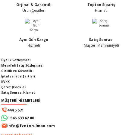
Orjinal & Garantili
Toptan Sipariş
Ürün fiyatı diğer sitelerden daha pahalı.
Ürün Çeşitleri
Hizmeti
Bu ürüne benzer farklı alternatifler olmalı.
Aynı Gün Kargo
Satış Sonrası
KABLOSU
U
Hizmeti
Müşteri Memnuniyeti
Gönder
A KAPAĞI
Üyelik Sözleşmesi
Mesafeli Satış Sözleşmesi
Gizlilik ve Güvenlik
DEPOSU
İptal ve İade Şartları
KVKK
Çerez (Cookie)
Satış Sonrası Hizmet
MÜŞTERİ HİZMETLERİ
ESİ
444 5 671
0 546 633 62 00
info@fzotorulman.com
AĞI