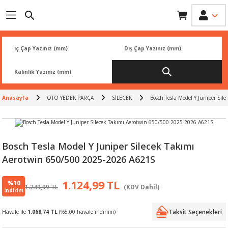
Geri Dön
Geri Dön
Geri Dön
Geri Dön
Geri Dön
İK
 PARÇA
L
ARI
Rİ
FİLTRESİ
TLERİ
Anasayfa
OTO YEDEK PARÇA
SİLECEK
Bosch Tesla Model Y Juniper Si
BALATA
RI
Rİ
Bosch Tesla Model Y Juniper Silecek Takımı
Aerotwin 650/500 2025-2026 A621S
R
R
%10
1.124,99 TL
1.249,99 TL
(KDV Dahil)
 ÜRÜNLERİ
RESİ
LAR
indirim
Taksit Seçenekleri
Havale ile
1.068,74 TL
(%5,00 havale indirimi)
NLERİ
SÖRÜ
LERİ