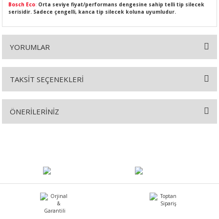
Bosch Eco
:
Orta seviye fiyat/performans dengesine sahip telli tip silecek
serisidir. Sadece çengelli, kanca tip silecek koluna uyumludur.
YORUMLAR
SI
MPLE
I
TAKSİT SEÇENEKLERİ
Bu ürüne ilk yorumu siz yapın!
ÖNERİLERİNİZ
Yorum Yaz
Bu ürünün fiyat bilgisi, resim, ürün açıklamalarında ve diğer
konularda yetersiz gördüğünüz noktaları öneri formunu kullanarak
KÖMÜRÜ
tarafımıza iletebilirsiniz.
Görüş ve önerileriniz için teşekkür ederiz.
 IZGARASI
Ürün resmi kalitesiz, bozuk veya görüntülenemiyor.
Ürün açıklamasında eksik bilgiler bulunuyor.
Ürün bilgilerinde hatalar bulunuyor.