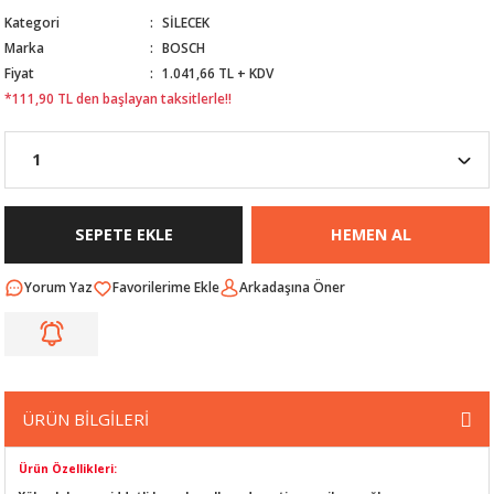
Kategori
SİLECEK
Nİ
ARI
Marka
BOSCH
Fiyat
1.041,66 TL + KDV
Rİ
RLARI
*111,90 TL den başlayan taksitlerle!!
İ
I
ANAHTARLARI
ÜNLERİ
ÜĞME
AKOZU
SEPETE EKLE
HEMEN AL
Rİ
R
Yorum Yaz
Arkadaşına Öner
İ
MLARI
 ÜRÜNLERİ
LERİ
 SENSÖRÜ
ÜRÜN BİLGİLERİ
NLERİ
 SİLECEK KOLU
Ürün Özellikleri: