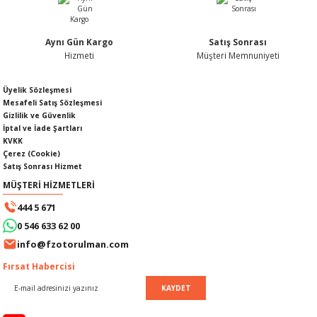
Aynı Gün Kargo
Satış Sonrası
Hizmeti
Müşteri Memnuniyeti
Gönder
SI
MPLE
Üyelik Sözleşmesi
Mesafeli Satış Sözleşmesi
I
Gizlilik ve Güvenlik
İptal ve İade Şartları
KVKK
Çerez (Cookie)
Satış Sonrası Hizmet
MÜŞTERİ HİZMETLERİ
444 5 671
KÖMÜRÜ
0 546 633 62 00
info@fzotorulman.com
 IZGARASI
Fırsat Habercisi
KAYDET