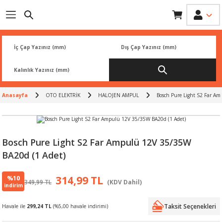
Geri Dön
Geri Dön
Geri Dön
Geri Dön
Geri Dön
İK
 PARÇA
L
ARI
Rİ
FİLTRESİ
TLERİ
Anasayfa
OTO ELEKTRİK
HALOJEN AMPUL
Bosch Pure Light S2 Far A
BALATA
RI
Rİ
Bosch Pure Light S2 Far Ampulü 12V 35/35W
BA20d (1 Adet)
R
R
%10
314,99 TL
349,99 TL
(KDV Dahil)
 ÜRÜNLERİ
RESİ
LAR
indirim
Taksit Seçenekleri
Havale ile
299,24 TL
(%5,00 havale indirimi)
NLERİ
SÖRÜ
LERİ