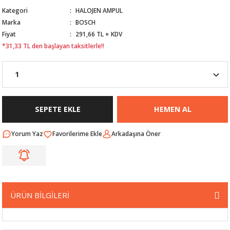
Kategori
HALOJEN AMPUL
Nİ
ARI
Marka
BOSCH
Fiyat
291,66 TL + KDV
Rİ
RLARI
*31,33 TL den başlayan taksitlerle!!
İ
I
ANAHTARLARI
ÜNLERİ
ÜĞME
AKOZU
SEPETE EKLE
HEMEN AL
Rİ
R
Yorum Yaz
Arkadaşına Öner
İ
MLARI
 ÜRÜNLERİ
LERİ
 SENSÖRÜ
ÜRÜN BİLGİLERİ
NLERİ
 SİLECEK KOLU