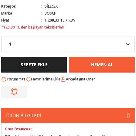
Kategori
SİLECEK
Nİ
ARI
Marka
BOSCH
Fiyat
1.208,33 TL + KDV
Rİ
RLARI
*129,80 TL den başlayan taksitlerle!!
İ
I
ANAHTARLARI
ÜNLERİ
ÜĞME
AKOZU
SEPETE EKLE
HEMEN AL
Rİ
R
Yorum Yaz
Arkadaşına Öner
İ
MLARI
 ÜRÜNLERİ
LERİ
 SENSÖRÜ
ÜRÜN BİLGİLERİ
NLERİ
 SİLECEK KOLU
Ürün Özellikleri: