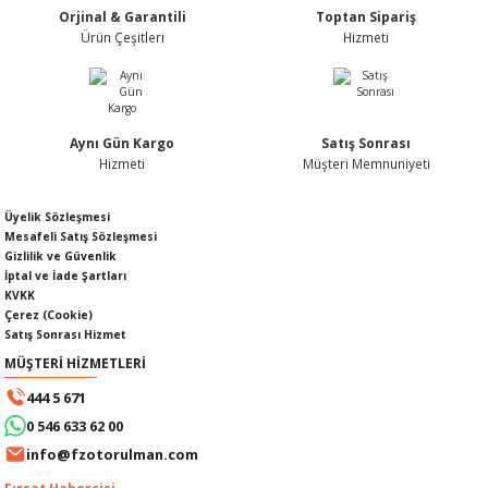
Orjinal & Garantili
Toptan Sipariş
Ürün fiyatı diğer sitelerden daha pahalı.
Ürün Çeşitleri
Hizmeti
Bu ürüne benzer farklı alternatifler olmalı.
Aynı Gün Kargo
Satış Sonrası
KABLOSU
U
Hizmeti
Müşteri Memnuniyeti
Gönder
A KAPAĞI
Üyelik Sözleşmesi
Mesafeli Satış Sözleşmesi
Gizlilik ve Güvenlik
DEPOSU
İptal ve İade Şartları
KVKK
Çerez (Cookie)
Satış Sonrası Hizmet
MÜŞTERİ HİZMETLERİ
ESİ
444 5 671
0 546 633 62 00
info@fzotorulman.com
AĞI