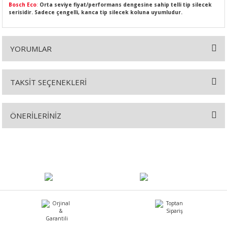
Bosch Eco
:
Orta seviye fiyat/performans dengesine sahip telli tip silecek
serisidir. Sadece çengelli, kanca tip silecek koluna uyumludur.
YORUMLAR
SI
MPLE
I
TAKSİT SEÇENEKLERİ
Bu ürüne ilk yorumu siz yapın!
ÖNERİLERİNİZ
Yorum Yaz
Bu ürünün fiyat bilgisi, resim, ürün açıklamalarında ve diğer
konularda yetersiz gördüğünüz noktaları öneri formunu kullanarak
KÖMÜRÜ
tarafımıza iletebilirsiniz.
Görüş ve önerileriniz için teşekkür ederiz.
 IZGARASI
Ürün resmi kalitesiz, bozuk veya görüntülenemiyor.
Ürün açıklamasında eksik bilgiler bulunuyor.
Ürün bilgilerinde hatalar bulunuyor.