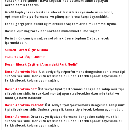
Yüksek hız ve şiddetli hava koşullarında optimum silme sağlayan
LERİ
I
aerodinamik tasarım.
Grafit kaplı yüksek kalitede silecek lastikleri sayesinde uzun ömür,
optimum silme performansı ve güneş ışınlarına karşı dayanıklılık.
ACAR ÜRÜNLERİ
ĞI
 AMPERMETRE
Esnek gergi şeridi farklı eğimlerdeki araç camlarına mükemmel uyum.
Basıncı eşit dağıtarak her noktada mükemmel silme sağlar.
ÜNLERİ
MLERİ
Bu ürün ön cam için sağ ve sol olmak üzere toplam 2 adet silecek
içermektedir.
ERİ
MA
Sürücü Tarafı Ölçü: 650mm
Yolcu Tarafı Ölçü: 400mm
LERİ
ASI
LIĞI
RI
Bosch Silecek Çeşitleri Arasındaki Fark Nedir?
Bosch Aerotwin Plus:
Üst seviye fiyat/performans dengesine sahip muz tipi
CA
silecek serisidir. Her kutu içerisinde bulunan 4 farklı aparat sayesinde 10
farklı silecek koluna uyum sağlar.
Bosch Aerotwin Set:
Üst seviye fiyat/performans dengesine sahip muz tipi
NLERİ
ALARI
silecek serisidir. Araca özel montaj aparatı silecekler üzerinde takılı ve
montaja hazır haldedir.
LERİ
Bosch Aerotwin Retrofit
: Üst seviye fiyat/performans dengesine sahip muz
tipi silecek serisidir. Sadece çengelli, kanca tip silecek koluna uyumludur.
Bosch Aeroeco:
Orta seviye fiyat/performans dengesine sahip muz tipi
ERİ
RU
silecek serisidir. Her kutu içerisinde bulunan 6 farklı aparat sayesinde 10
farklı silecek koluna uyum sağlar.