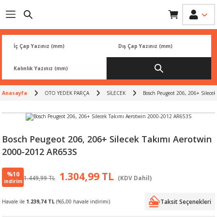
Geri Dön
Geri Dön
Geri Dön
Geri Dön
Geri Dön
İK
 PARÇA
L
ARI
Rİ
FİLTRESİ
TLERİ
Anasayfa
OTO YEDEK PARÇA
SİLECEK
Bosch Peugeot 206, 206+ Silece
BALATA
RI
Rİ
Bosch Peugeot 206, 206+ Silecek Takımı Aerotwin
2000-2012 AR653S
R
R
%10
1.304,99 TL
1.449,99 TL
(KDV Dahil)
 ÜRÜNLERİ
RESİ
LAR
indirim
Taksit Seçenekleri
Havale ile
1.239,74 TL
(%5,00 havale indirimi)
NLERİ
SÖRÜ
LERİ