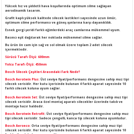
LERİ
I
Yüksek hız ve şiddetli hava koşullarında optimum silme sağlayan
aerodinamik tasarım.
Grafit kaplı yüksek kalitede silecek lastikleri sayesinde uzun ömür,
ACAR ÜRÜNLERİ
ĞI
 AMPERMETRE
optimum silme performansı ve güneş ışınlarına karşı dayanıklılık.
Esnek gergi şeridi farklı eğimlerdeki araç camlarına mükemmel uyum.
ÜNLERİ
MLERİ
Basıncı eşit dağıtarak her noktada mükemmel silme sağlar.
Bu ürün ön cam için sağ ve sol olmak üzere toplam 2 adet silecek
ERİ
MA
içermektedir.
Sürücü Tarafı Ölçü: 600mm
LERİ
ASI
LIĞI
RI
Yolcu Tarafı Ölçü: 450mm
Bosch Silecek Çeşitleri Arasındaki Fark Nedir?
CA
Bosch Aerotwin Plus:
Üst seviye fiyat/performans dengesine sahip muz tipi
silecek serisidir. Her kutu içerisinde bulunan 4 farklı aparat sayesinde 10
farklı silecek koluna uyum sağlar.
NLERİ
ALARI
Bosch Aerotwin Set:
Üst seviye fiyat/performans dengesine sahip muz tipi
silecek serisidir. Araca özel montaj aparatı silecekler üzerinde takılı ve
montaja hazır haldedir.
LERİ
Bosch Aerotwin Retrofit
: Üst seviye fiyat/performans dengesine sahip muz
tipi silecek serisidir. Sadece çengelli, kanca tip silecek koluna uyumludur.
ERİ
RU
Bosch Aeroeco:
Orta seviye fiyat/performans dengesine sahip muz tipi
silecek serisidir. Her kutu içerisinde bulunan 6 farklı aparat sayesinde 10