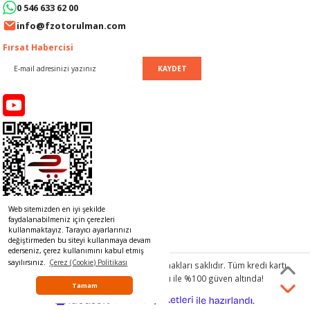
0 546 633 62 00
info@fzotorulman.com
KOLU
Fırsat Habercisi
 DEPOSU
KAYDET
I
İ
OLU
OLU
Web sitemizden en iyi şekilde
faydalanabilmeniz için çerezleri
kullanmaktayız. Tarayıcı ayarlarınızı
değiştirmeden bu siteyi kullanmaya devam
ederseniz, çerez kullanımını kabul etmiş
sayılırsınız.
Çerez (Cookie) Politikası
© 2017 www.rulmancim.com
tüm hakları saklıdır. Tüm kredi kartı
ESİ
bilgileriniz 256bit SSL Sertifikası ile %100 güven altında!
Tamam
ideasoft
ile
U
e-
hazırlandı.