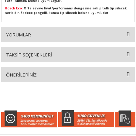
farklı silecek koluna uyum sağlar.
Bosch Eco
:
Orta seviye fiyat/performans dengesine sahip telli tip silecek
serisidir. Sadece çengelli, kanca tip silecek koluna uyumludur.
SI
MPLE
YORUMLAR
I
TAKSİT SEÇENEKLERİ
Bu ürüne ilk yorumu siz yapın!
ÖNERİLERİNİZ
Yorum Yaz
Bu ürünün fiyat bilgisi, resim, ürün açıklamalarında ve diğer
KÖMÜRÜ
konularda yetersiz gördüğünüz noktaları öneri formunu kullanarak
tarafımıza iletebilirsiniz.
Görüş ve önerileriniz için teşekkür ederiz.
 IZGARASI
Ürün resmi kalitesiz, bozuk veya görüntülenemiyor.
Ürün açıklamasında eksik bilgiler bulunuyor.