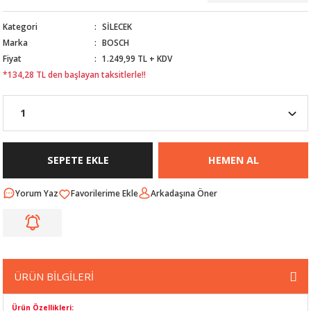
Nİ
ARI
Kategori
SİLECEK
Marka
BOSCH
Rİ
RLARI
Fiyat
1.249,99 TL + KDV
*134,28 TL den başlayan taksitlerle!!
İ
I
ANAHTARLARI
ÜNLERİ
ÜĞME
AKOZU
Rİ
R
SEPETE EKLE
HEMEN AL
İ
MLARI
Yorum Yaz
Arkadaşına Öner
 ÜRÜNLERİ
LERİ
 SENSÖRÜ
ÜRÜN BİLGİLERİ
NLERİ
 SİLECEK KOLU
Ürün Özellikleri: