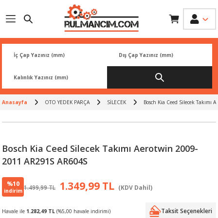
Geri Dön
Geri Dön
Geri Dön
Geri Dön
Geri Dön
İK
 PARÇA
L
ARI
Rİ
FİLTRESİ
TLERİ
Anasayfa
OTO YEDEK PARÇA
SİLECEK
Bosch Kia Ceed Silecek Takımı
BALATA
RI
Rİ
Bosch Kia Ceed Silecek Takımı Aerotwin 2009-
R
R
2011 AR291S AR604S
 ÜRÜNLERİ
RESİ
LAR
%10
1.349,99 TL
1.499,99 TL
(KDV Dahil)
indirim
NLERİ
SÖRÜ
LERİ
Taksit Seçenekleri
Havale ile
1.282,49 TL
(%5,00 havale indirimi)