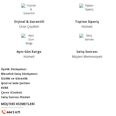
Ürün bilgilerinde hatalar bulunuyor.
Ürün fiyatı diğer sitelerden daha pahalı.
Bu ürüne benzer farklı alternatifler olmalı.
Orjinal & Garantili
Toptan Sipariş
Ürün Çeşitleri
Hizmeti
KABLOSU
U
Gönder
A KAPAĞI
Aynı Gün Kargo
Satış Sonrası
Hizmeti
Müşteri Memnuniyeti
DEPOSU
Üyelik Sözleşmesi
Mesafeli Satış Sözleşmesi
Gizlilik ve Güvenlik
İptal ve İade Şartları
KVKK
ESİ
Çerez (Cookie)
Satış Sonrası Hizmet
MÜŞTERİ HİZMETLERİ
444 5 671
AĞI