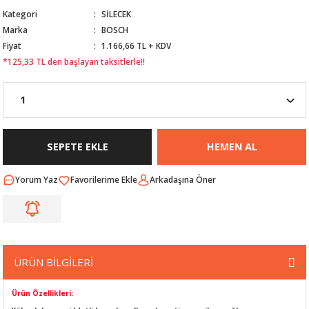
Kategori
SİLECEK
Nİ
ARI
Marka
BOSCH
Fiyat
1.166,66 TL + KDV
Rİ
RLARI
*125,33 TL den başlayan taksitlerle!!
İ
I
ANAHTARLARI
ÜNLERİ
ÜĞME
AKOZU
SEPETE EKLE
HEMEN AL
Rİ
R
Yorum Yaz
Arkadaşına Öner
İ
MLARI
 ÜRÜNLERİ
LERİ
 SENSÖRÜ
ÜRÜN BİLGİLERİ
NLERİ
 SİLECEK KOLU
Ürün Özellikleri: