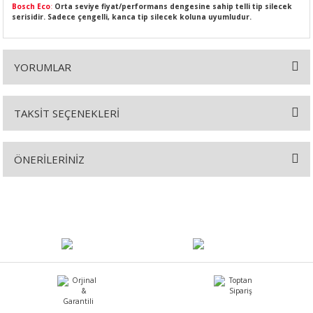
Bosch Eco
:
Orta seviye fiyat/performans dengesine sahip telli tip silecek
serisidir. Sadece çengelli, kanca tip silecek koluna uyumludur.
YORUMLAR
SI
MPLE
I
TAKSİT SEÇENEKLERİ
Bu ürüne ilk yorumu siz yapın!
ÖNERİLERİNİZ
Yorum Yaz
Bu ürünün fiyat bilgisi, resim, ürün açıklamalarında ve diğer
konularda yetersiz gördüğünüz noktaları öneri formunu kullanarak
KÖMÜRÜ
tarafımıza iletebilirsiniz.
Görüş ve önerileriniz için teşekkür ederiz.
 IZGARASI
Ürün resmi kalitesiz, bozuk veya görüntülenemiyor.
Ürün açıklamasında eksik bilgiler bulunuyor.
Ürün bilgilerinde hatalar bulunuyor.