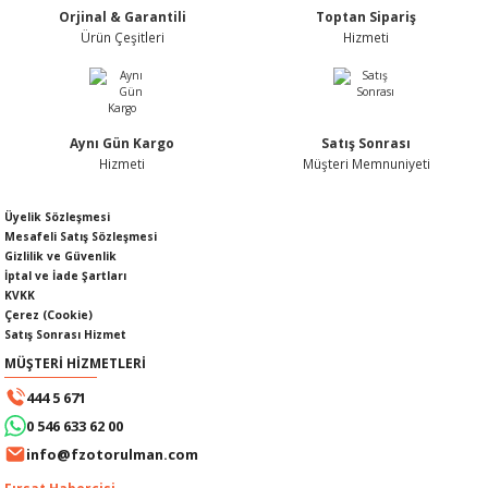
Orjinal & Garantili
Toptan Sipariş
Ürün fiyatı diğer sitelerden daha pahalı.
Ürün Çeşitleri
Hizmeti
Bu ürüne benzer farklı alternatifler olmalı.
Aynı Gün Kargo
Satış Sonrası
KABLOSU
U
Hizmeti
Müşteri Memnuniyeti
Gönder
A KAPAĞI
Üyelik Sözleşmesi
Mesafeli Satış Sözleşmesi
Gizlilik ve Güvenlik
DEPOSU
İptal ve İade Şartları
KVKK
Çerez (Cookie)
Satış Sonrası Hizmet
MÜŞTERİ HİZMETLERİ
ESİ
444 5 671
0 546 633 62 00
info@fzotorulman.com
AĞI