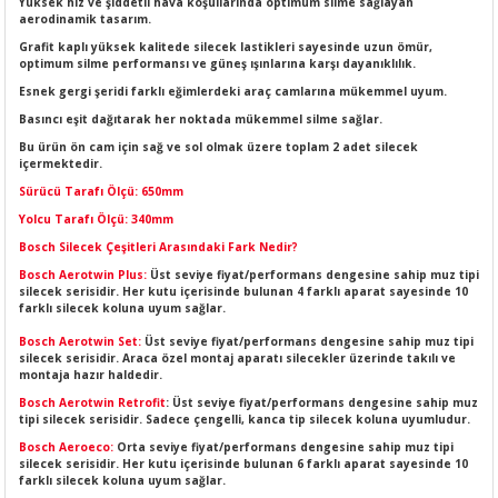
Yüksek hız ve şiddetli hava koşullarında optimum silme sağlayan
LERİ
I
aerodinamik tasarım.
Grafit kaplı yüksek kalitede silecek lastikleri sayesinde uzun ömür,
optimum silme performansı ve güneş ışınlarına karşı dayanıklılık.
ACAR ÜRÜNLERİ
ĞI
 AMPERMETRE
Esnek gergi şeridi farklı eğimlerdeki araç camlarına mükemmel uyum.
Basıncı eşit dağıtarak her noktada mükemmel silme sağlar.
ÜNLERİ
MLERİ
Bu ürün ön cam için sağ ve sol olmak üzere toplam 2 adet silecek
içermektedir.
ERİ
MA
Sürücü Tarafı Ölçü: 650mm
Yolcu Tarafı Ölçü: 340mm
LERİ
ASI
LIĞI
RI
Bosch Silecek Çeşitleri Arasındaki Fark Nedir?
Bosch Aerotwin Plus:
Üst seviye fiyat/performans dengesine sahip muz tipi
CA
silecek serisidir. Her kutu içerisinde bulunan 4 farklı aparat sayesinde 10
farklı silecek koluna uyum sağlar.
Bosch Aerotwin Set:
Üst seviye fiyat/performans dengesine sahip muz tipi
NLERİ
ALARI
silecek serisidir. Araca özel montaj aparatı silecekler üzerinde takılı ve
montaja hazır haldedir.
LERİ
Bosch Aerotwin Retrofit
: Üst seviye fiyat/performans dengesine sahip muz
tipi silecek serisidir. Sadece çengelli, kanca tip silecek koluna uyumludur.
Bosch Aeroeco:
Orta seviye fiyat/performans dengesine sahip muz tipi
ERİ
RU
silecek serisidir. Her kutu içerisinde bulunan 6 farklı aparat sayesinde 10
farklı silecek koluna uyum sağlar.