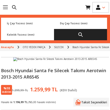
Geri Dön
Geri Dön
Geri Dön
Geri Dön
Geri Dön
İK
 PARÇA
L
ARI
Rİ
FİLTRESİ
TLERİ
Anasayfa
OTO YEDEK PARÇA
SİLECEK
Bosch Hyundai Santa Fe Silece
BALATA
RI
Rİ
Bosch Hyundai Santa Fe Silecek Takımı Aerotwin
2013-2015 AR654S
R
R
%10
1.259,99 TL
1.399,99 TL
(KDV Dahil)
 ÜRÜNLERİ
RESİ
LAR
indirim
Taksit Seçenekleri
Havale ile
1.196,99 TL
(%5,00 havale indirimi)
NLERİ
SÖRÜ
LERİ