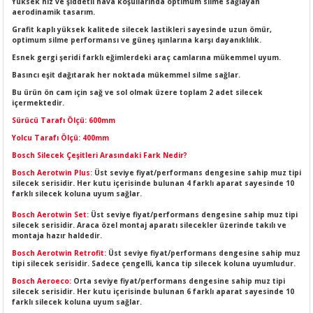
Yüksek hız ve şiddetli hava koşullarında optimum silme sağlayan
LERİ
I
aerodinamik tasarım.
Grafit kaplı yüksek kalitede silecek lastikleri sayesinde uzun ömür,
optimum silme performansı ve güneş ışınlarına karşı dayanıklılık.
ACAR ÜRÜNLERİ
ĞI
 AMPERMETRE
Esnek gergi şeridi farklı eğimlerdeki araç camlarına mükemmel uyum.
Basıncı eşit dağıtarak her noktada mükemmel silme sağlar.
ÜNLERİ
MLERİ
Bu ürün ön cam için sağ ve sol olmak üzere toplam 2 adet silecek
içermektedir.
ERİ
MA
Sürücü Tarafı Ölçü: 600mm
Yolcu Tarafı Ölçü: 400mm
LERİ
ASI
LIĞI
RI
Bosch Silecek Çeşitleri Arasındaki Fark Nedir?
Bosch Aerotwin Plus:
Üst seviye fiyat/performans dengesine sahip muz tipi
CA
silecek serisidir. Her kutu içerisinde bulunan 4 farklı aparat sayesinde 10
farklı silecek koluna uyum sağlar.
Bosch Aerotwin Set:
Üst seviye fiyat/performans dengesine sahip muz tipi
NLERİ
ALARI
silecek serisidir. Araca özel montaj aparatı silecekler üzerinde takılı ve
montaja hazır haldedir.
LERİ
Bosch Aerotwin Retrofit
: Üst seviye fiyat/performans dengesine sahip muz
tipi silecek serisidir. Sadece çengelli, kanca tip silecek koluna uyumludur.
Bosch Aeroeco:
Orta seviye fiyat/performans dengesine sahip muz tipi
ERİ
RU
silecek serisidir. Her kutu içerisinde bulunan 6 farklı aparat sayesinde 10
farklı silecek koluna uyum sağlar.