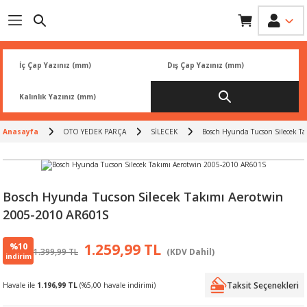
Geri Dön
Geri Dön
Geri Dön
Geri Dön
Geri Dön
İK
 PARÇA
L
ARI
Rİ
FİLTRESİ
TLERİ
Anasayfa
OTO YEDEK PARÇA
SİLECEK
Bosch Hyunda Tucson Silecek T
BALATA
RI
Rİ
Bosch Hyunda Tucson Silecek Takımı Aerotwin
2005-2010 AR601S
R
R
%10
1.259,99 TL
1.399,99 TL
(KDV Dahil)
 ÜRÜNLERİ
RESİ
LAR
indirim
Taksit Seçenekleri
Havale ile
1.196,99 TL
(%5,00 havale indirimi)
NLERİ
SÖRÜ
LERİ