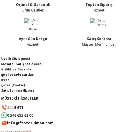
Orjinal & Garantili
Toptan Sipariş
Ürün fiyatı diğer sitelerden daha pahalı.
Ürün Çeşitleri
Hizmeti
Bu ürüne benzer farklı alternatifler olmalı.
Aynı Gün Kargo
Satış Sonrası
KABLOSU
U
Hizmeti
Müşteri Memnuniyeti
Gönder
A KAPAĞI
Üyelik Sözleşmesi
Mesafeli Satış Sözleşmesi
Gizlilik ve Güvenlik
DEPOSU
İptal ve İade Şartları
KVKK
Çerez (Cookie)
Satış Sonrası Hizmet
MÜŞTERİ HİZMETLERİ
ESİ
444 5 671
0 546 633 62 00
info@fzotorulman.com
AĞI