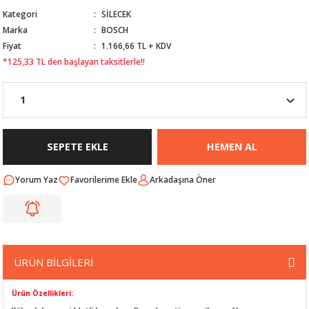
Kategori
SİLECEK
Nİ
ARI
Marka
BOSCH
Fiyat
1.166,66 TL + KDV
Rİ
RLARI
*125,33 TL den başlayan taksitlerle!!
İ
I
ANAHTARLARI
ÜNLERİ
ÜĞME
AKOZU
SEPETE EKLE
HEMEN AL
Rİ
R
Yorum Yaz
Arkadaşına Öner
İ
MLARI
 ÜRÜNLERİ
LERİ
 SENSÖRÜ
ÜRÜN BİLGİLERİ
NLERİ
 SİLECEK KOLU
Ürün Özellikleri: