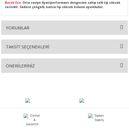
Bosch Eco
:
Orta seviye fiyat/performans dengesine sahip telli tip silecek
serisidir. Sadece çengelli, kanca tip silecek koluna uyumludur.
YORUMLAR
SI
MPLE
I
TAKSİT SEÇENEKLERİ
Bu ürüne ilk yorumu siz yapın!
ÖNERİLERİNİZ
Yorum Yaz
Bu ürünün fiyat bilgisi, resim, ürün açıklamalarında ve diğer
konularda yetersiz gördüğünüz noktaları öneri formunu kullanarak
KÖMÜRÜ
tarafımıza iletebilirsiniz.
Görüş ve önerileriniz için teşekkür ederiz.
 IZGARASI
Ürün resmi kalitesiz, bozuk veya görüntülenemiyor.
Ürün açıklamasında eksik bilgiler bulunuyor.
Ürün bilgilerinde hatalar bulunuyor.