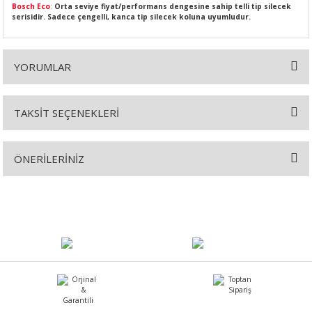
Bosch Eco
:
Orta seviye fiyat/performans dengesine sahip telli tip silecek
serisidir. Sadece çengelli, kanca tip silecek koluna uyumludur.
YORUMLAR
SI
MPLE
I
TAKSİT SEÇENEKLERİ
Bu ürüne ilk yorumu siz yapın!
ÖNERİLERİNİZ
Yorum Yaz
Bu ürünün fiyat bilgisi, resim, ürün açıklamalarında ve diğer
konularda yetersiz gördüğünüz noktaları öneri formunu kullanarak
KÖMÜRÜ
tarafımıza iletebilirsiniz.
Görüş ve önerileriniz için teşekkür ederiz.
 IZGARASI
Ürün resmi kalitesiz, bozuk veya görüntülenemiyor.
Ürün açıklamasında eksik bilgiler bulunuyor.
Ürün bilgilerinde hatalar bulunuyor.