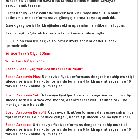
Yüksek hız ve şiddetli hava koşullarında optimum silme sağlayan
LERİ
I
aerodinamik tasarım.
Grafit kaplı yüksek kalitede silecek lastikleri sayesinde uzun ömür,
optimum silme performansı ve güneş ışınlarına karşı dayanıklılık.
ACAR ÜRÜNLERİ
ĞI
 AMPERMETRE
Esnek gergi şeridi farklı eğimlerdeki araç camlarına mükemmel uyum.
Basıncı eşit dağıtarak her noktada mükemmel silme sağlar.
ÜNLERİ
MLERİ
Bu ürün ön cam için sağ ve sol olmak üzere toplam 2 adet silecek
içermektedir.
ERİ
MA
Sürücü Tarafı Ölçü: 600mm
Yolcu Tarafı Ölçü: 400mm
LERİ
ASI
LIĞI
RI
Bosch Silecek Çeşitleri Arasındaki Fark Nedir?
Bosch Aerotwin Plus:
Üst seviye fiyat/performans dengesine sahip muz tipi
CA
silecek serisidir. Her kutu içerisinde bulunan 4 farklı aparat sayesinde 10
farklı silecek koluna uyum sağlar.
Bosch Aerotwin Set:
Üst seviye fiyat/performans dengesine sahip muz tipi
NLERİ
ALARI
silecek serisidir. Araca özel montaj aparatı silecekler üzerinde takılı ve
montaja hazır haldedir.
LERİ
Bosch Aerotwin Retrofit
: Üst seviye fiyat/performans dengesine sahip muz
tipi silecek serisidir. Sadece çengelli, kanca tip silecek koluna uyumludur.
Bosch Aeroeco:
Orta seviye fiyat/performans dengesine sahip muz tipi
ERİ
RU
silecek serisidir. Her kutu içerisinde bulunan 6 farklı aparat sayesinde 10
farklı silecek koluna uyum sağlar.