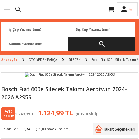
Geri Dön
Geri Dön
Geri Dön
Geri Dön
Geri Dön
İK
 PARÇA
L
ARI
Rİ
FİLTRESİ
TLERİ
Anasayfa
OTO YEDEK PARÇA
SİLECEK
Bosch Fiat 600e Silecek Takımı
BALATA
RI
Rİ
Bosch Fiat 600e Silecek Takımı Aerotwin 2024-
2026 A295S
R
R
%10
1.124,99 TL
1.249,99 TL
(KDV Dahil)
 ÜRÜNLERİ
RESİ
LAR
indirim
Taksit Seçenekleri
Havale ile
1.068,74 TL
(%5,00 havale indirimi)
NLERİ
SÖRÜ
LERİ