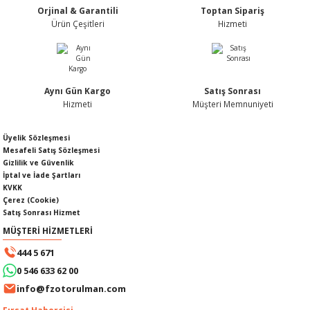
Orjinal & Garantili
Toptan Sipariş
Ürün fiyatı diğer sitelerden daha pahalı.
Ürün Çeşitleri
Hizmeti
Bu ürüne benzer farklı alternatifler olmalı.
Aynı Gün Kargo
Satış Sonrası
KABLOSU
U
Hizmeti
Müşteri Memnuniyeti
Gönder
A KAPAĞI
Üyelik Sözleşmesi
Mesafeli Satış Sözleşmesi
Gizlilik ve Güvenlik
DEPOSU
İptal ve İade Şartları
KVKK
Çerez (Cookie)
Satış Sonrası Hizmet
MÜŞTERİ HİZMETLERİ
ESİ
444 5 671
0 546 633 62 00
info@fzotorulman.com
AĞI