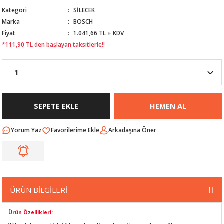
Kategori
SİLECEK
Nİ
ARI
Marka
BOSCH
Fiyat
1.041,66 TL + KDV
Rİ
RLARI
*111,90 TL den başlayan taksitlerle!!
İ
I
ANAHTARLARI
ÜNLERİ
ÜĞME
AKOZU
SEPETE EKLE
HEMEN AL
Rİ
R
Yorum Yaz
Arkadaşına Öner
İ
MLARI
 ÜRÜNLERİ
LERİ
 SENSÖRÜ
ÜRÜN BİLGİLERİ
NLERİ
 SİLECEK KOLU
Ürün Özellikleri: