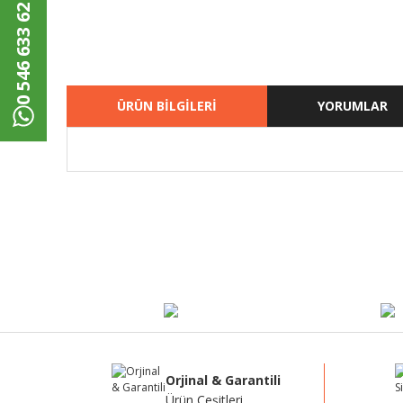
0 546 633 62 00
ÜRÜN BİLGİLERİ
YORUMLAR
Bu ürünün fiyat bilgisi, resim, ürün açıklamalarında ve di
Görüş ve önerileriniz için teşekkür ederiz.
Ürün resmi kalitesiz, bozuk veya görüntülenemiyor.
Ürün açıklamasında eksik bilgiler bulunuyor.
Ürün bilgilerinde hatalar bulunuyor.
Ürün fiyatı diğer sitelerden daha pahalı.
Bu ürüne benzer farklı alternatifler olmalı.
Orjinal & Garantili
Ürün Çeşitleri