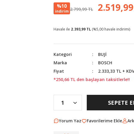
2.519,99
%10
2.799,99 TL
indirim
Havale ile
2.393,99 TL
(%5,00 havale indirimi)
Kategori
BUJİ
Marka
BOSCH
Fiyat
2.333,33 TL + KD
*250,66 TL den başlayan taksitlerle!!
SEPETE E
Yorum Yaz
Ar