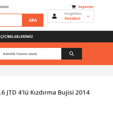
erimiz
Sepetim
Hoşgeldiniz
Hesabım
ARA
ÇİCİ
BELGELERİMİZ
.6 JTD 4'lü Kızdırma Bujisi 2014