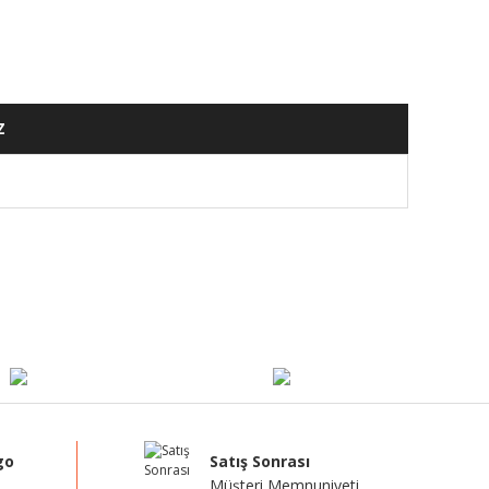
Z
mıza iletebilirsiniz.
go
Satış Sonrası
Müşteri Memnuniyeti