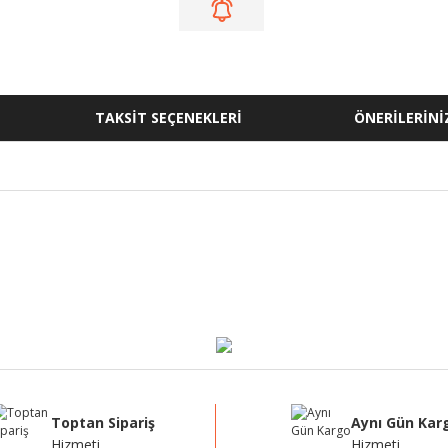
TAKSİT SEÇENEKLERİ
ÖNERİLERİNİ
ğer konularda yetersiz gördüğünüz noktaları öneri formunu kullanarak tarafı
Bu ürüne ilk yorumu siz yapın!
Yorum Yaz
Toptan Sipariş
Aynı Gün Kar
Hizmeti
Hizmeti