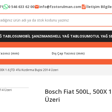
71
0 546 633 62 00
info@fzotorulman.com
İletişim Bilgil
Ğ TABLOSU
MOBİL ŞANZIMAN
SHELL YAĞ TABLOSU
MOTUL YAĞ SE
00X 1.6 JTD 4'lü Kızdırma Bujisi 2014 Üzeri
Bosch Fiat 500L, 500X 1
Üzeri