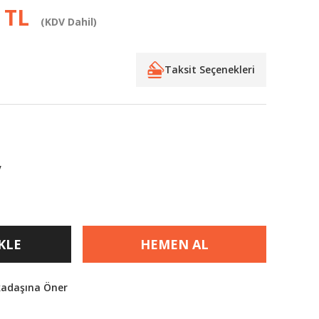
 TL
(KDV Dahil)
Taksit Seçenekleri
V
KLE
HEMEN AL
kadaşına Öner