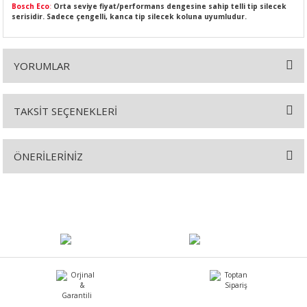
Bosch Eco
:
Orta seviye fiyat/performans dengesine sahip telli tip silecek
serisidir. Sadece çengelli, kanca tip silecek koluna uyumludur.
YORUMLAR
SI
MPLE
I
TAKSİT SEÇENEKLERİ
Bu ürüne ilk yorumu siz yapın!
ÖNERİLERİNİZ
Yorum Yaz
Bu ürünün fiyat bilgisi, resim, ürün açıklamalarında ve diğer
konularda yetersiz gördüğünüz noktaları öneri formunu kullanarak
KÖMÜRÜ
tarafımıza iletebilirsiniz.
Görüş ve önerileriniz için teşekkür ederiz.
 IZGARASI
Ürün resmi kalitesiz, bozuk veya görüntülenemiyor.
Ürün açıklamasında eksik bilgiler bulunuyor.
Ürün bilgilerinde hatalar bulunuyor.