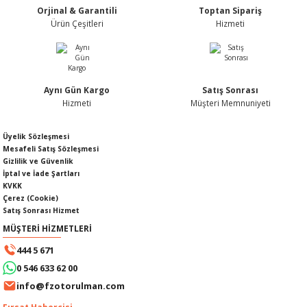
Orjinal & Garantili
Toptan Sipariş
Ürün fiyatı diğer sitelerden daha pahalı.
Ürün Çeşitleri
Hizmeti
Bu ürüne benzer farklı alternatifler olmalı.
Aynı Gün Kargo
Satış Sonrası
KABLOSU
U
Hizmeti
Müşteri Memnuniyeti
Gönder
A KAPAĞI
Üyelik Sözleşmesi
Mesafeli Satış Sözleşmesi
Gizlilik ve Güvenlik
DEPOSU
İptal ve İade Şartları
KVKK
Çerez (Cookie)
Satış Sonrası Hizmet
MÜŞTERİ HİZMETLERİ
ESİ
444 5 671
0 546 633 62 00
info@fzotorulman.com
AĞI