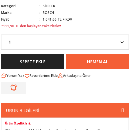
Kategori
SİLECEK
Nİ
ARI
Marka
BOSCH
Fiyat
1.041,66 TL + KDV
Rİ
RLARI
*111,90 TL den başlayan taksitlerle!!
İ
I
ANAHTARLARI
ÜNLERİ
ÜĞME
AKOZU
SEPETE EKLE
HEMEN AL
Rİ
R
Yorum Yaz
Arkadaşına Öner
İ
MLARI
 ÜRÜNLERİ
LERİ
 SENSÖRÜ
ÜRÜN BİLGİLERİ
NLERİ
 SİLECEK KOLU
Ürün Özellikleri: