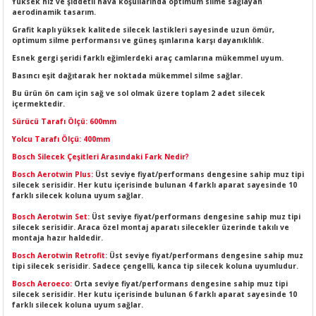
Yüksek hız ve şiddetli hava koşullarında optimum silme sağlayan
LERİ
I
aerodinamik tasarım.
Grafit kaplı yüksek kalitede silecek lastikleri sayesinde uzun ömür,
optimum silme performansı ve güneş ışınlarına karşı dayanıklılık.
ACAR ÜRÜNLERİ
ĞI
 AMPERMETRE
Esnek gergi şeridi farklı eğimlerdeki araç camlarına mükemmel uyum.
Basıncı eşit dağıtarak her noktada mükemmel silme sağlar.
ÜNLERİ
MLERİ
Bu ürün ön cam için sağ ve sol olmak üzere toplam 2 adet silecek
içermektedir.
ERİ
MA
Sürücü Tarafı Ölçü: 600mm
Yolcu Tarafı Ölçü: 400mm
LERİ
ASI
LIĞI
RI
Bosch Silecek Çeşitleri Arasındaki Fark Nedir?
Bosch Aerotwin Plus:
Üst seviye fiyat/performans dengesine sahip muz tipi
CA
silecek serisidir. Her kutu içerisinde bulunan 4 farklı aparat sayesinde 10
farklı silecek koluna uyum sağlar.
Bosch Aerotwin Set:
Üst seviye fiyat/performans dengesine sahip muz tipi
NLERİ
ALARI
silecek serisidir. Araca özel montaj aparatı silecekler üzerinde takılı ve
montaja hazır haldedir.
LERİ
Bosch Aerotwin Retrofit
: Üst seviye fiyat/performans dengesine sahip muz
tipi silecek serisidir. Sadece çengelli, kanca tip silecek koluna uyumludur.
Bosch Aeroeco:
Orta seviye fiyat/performans dengesine sahip muz tipi
ERİ
RU
silecek serisidir. Her kutu içerisinde bulunan 6 farklı aparat sayesinde 10
farklı silecek koluna uyum sağlar.