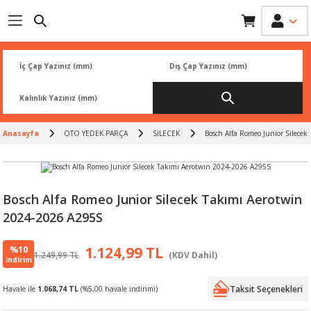
Geri Dön
Geri Dön
Geri Dön
Geri Dön
Geri Dön
İK
 PARÇA
L
ARI
Rİ
FİLTRESİ
TLERİ
Anasayfa
OTO YEDEK PARÇA
SİLECEK
Bosch Alfa Romeo Junior Silece
BALATA
RI
Rİ
Bosch Alfa Romeo Junior Silecek Takımı Aerotwin
2024-2026 A295S
R
R
%10
1.124,99 TL
1.249,99 TL
(KDV Dahil)
 ÜRÜNLERİ
RESİ
LAR
indirim
Taksit Seçenekleri
Havale ile
1.068,74 TL
(%5,00 havale indirimi)
NLERİ
SÖRÜ
LERİ