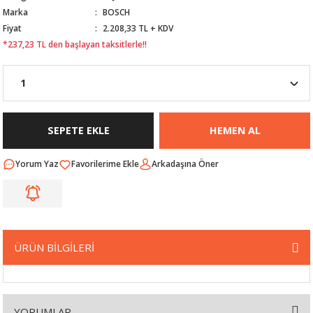
Marka
BOSCH
Nİ
ARI
Fiyat
2.208,33 TL + KDV
*237,23 TL den başlayan taksitlerle!!
Rİ
RLARI
İ
I
ANAHTARLARI
ÜNLERİ
ÜĞME
AKOZU
SEPETE EKLE
HEMEN AL
Rİ
R
Yorum Yaz
Arkadaşına Öner
İ
MLARI
 ÜRÜNLERİ
ÜRÜN BİLGİLERİ
LERİ
 SENSÖRÜ
NLERİ
 SİLECEK KOLU
YORUMLAR