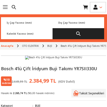
Geri Dön
Geri Dön
Geri Dön
Geri Dön
Geri Dön
İK
 PARÇA
L
ARI
Rİ
FİLTRESİ
TLERİ
Anasayfa
OTO ELEKTRİK
BUJİ
Bosch 4'lü Çift İridyum Buji Takımı YR7S
BALATA
RI
Rİ
Bosch 4'lü Çift İridyum Buji Takımı YR7SII330U
R
R
%10
2.384,99 TL
2.649,99 TL
(KDV Dahil)
indirim
 ÜRÜNLERİ
RESİ
LAR
Taksit Seçenekleri
Havale ile
2.265,74 TL
(%5,00 havale indirimi)
NLERİ
SÖRÜ
LERİ
Kategori
BUJİ