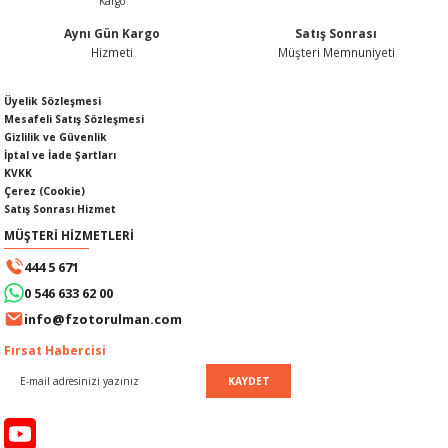
Aynı Gün Kargo
Satış Sonrası
Hizmeti
Müşteri Memnuniyeti
Gönder
Üyelik Sözleşmesi
SI
MPLE
Mesafeli Satış Sözleşmesi
Gizlilik ve Güvenlik
I
İptal ve İade Şartları
KVKK
Çerez (Cookie)
Satış Sonrası Hizmet
MÜŞTERİ HİZMETLERİ
444 5 671
0 546 633 62 00
KÖMÜRÜ
info@fzotorulman.com
Fırsat Habercisi
 IZGARASI
KAYDET