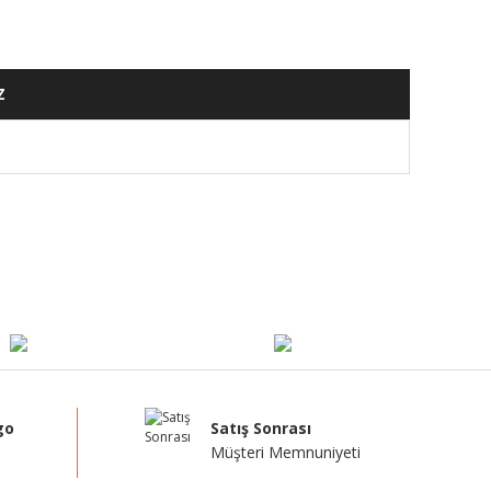
Z
mıza iletebilirsiniz.
go
Satış Sonrası
Müşteri Memnuniyeti