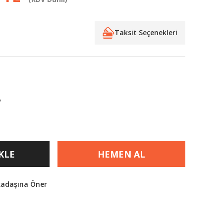
Taksit Seçenekleri
V
KLE
HEMEN AL
kadaşına Öner