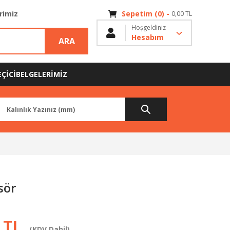
erimiz
Sepetim (0) -
0,00 TL
Hoşgeldiniz
Hesabım
ARA
ÇİCİ
BELGELERİMİZ
sör
 TL
(KDV Dahil)