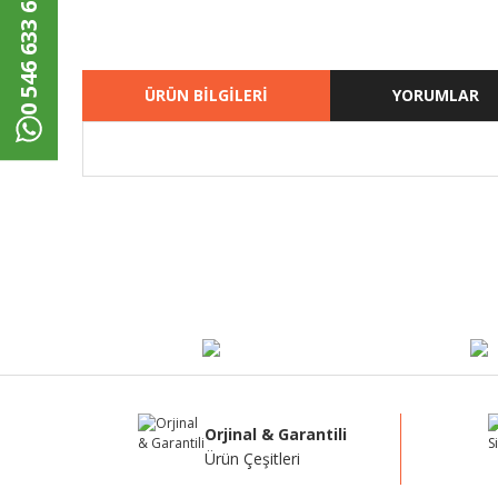
0 546 633 62 00
ÜRÜN BİLGİLERİ
YORUMLAR
Bu ürünün fiyat bilgisi, resim, ürün açıklamalarında ve di
Görüş ve önerileriniz için teşekkür ederiz.
Ürün resmi kalitesiz, bozuk veya görüntülenemiyor.
Ürün açıklamasında eksik bilgiler bulunuyor.
Ürün bilgilerinde hatalar bulunuyor.
Ürün fiyatı diğer sitelerden daha pahalı.
Bu ürüne benzer farklı alternatifler olmalı.
Orjinal & Garantili
Ürün Çeşitleri