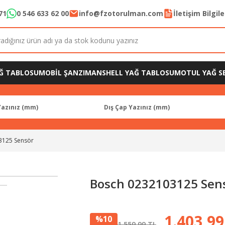
71
0 546 633 62 00
info@fzotorulman.com
İletişim Bilgil
Ğ TABLOSU
MOBİL ŞANZIMAN
SHELL YAĞ TABLOSU
MOTUL YAĞ SE
3125 Sensör
Bosch 0232103125 Sen
1.403,99
%10
1.559,99 TL