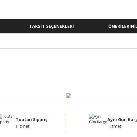
TAKSİT SEÇENEKLERİ
ÖNERİLERİNİ
ğer konularda yetersiz gördüğünüz noktaları öneri formunu kullanarak tarafı
Bu ürüne ilk yorumu siz yapın!
Yorum Yaz
Toptan Sipariş
Aynı Gün Kar
Hizmeti
Hizmeti