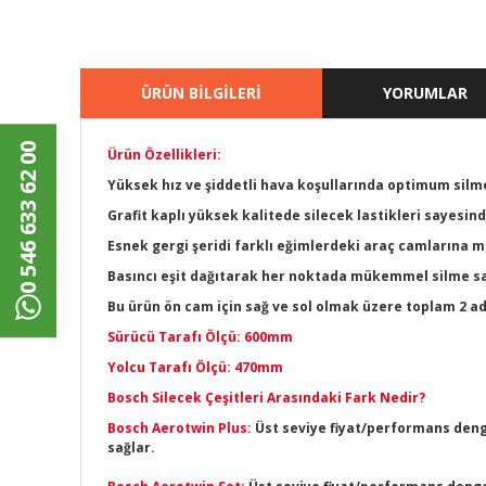
ÜRÜN BİLGİLERİ
YORUMLAR
0 546 633 62 00
Ürün Özellikleri:
Yüksek hız ve şiddetli hava koşullarında optimum sil
Grafit kaplı yüksek kalitede silecek lastikleri sayesi
Esnek gergi şeridi farklı eğimlerdeki araç camların
Basıncı eşit dağıtarak her noktada mükemmel silme sa
Bu ürün ön cam için sağ ve sol olmak üzere toplam 2 a
Sürücü Tarafı Ölçü: 600mm
Yolcu Tarafı Ölçü: 470mm
Bosch Silecek Çeşitleri Arasındaki Fark Nedir?
Bosch Aerotwin Plus:
Üst seviye fiyat/performans denge
sağlar.