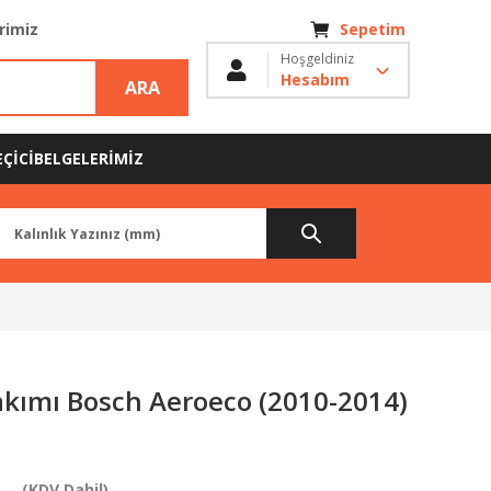
erimiz
Sepetim
Hoşgeldiniz
Hesabım
ARA
ÇİCİ
BELGELERİMİZ
kımı Bosch Aeroeco (2010-2014)
L
(KDV Dahil)