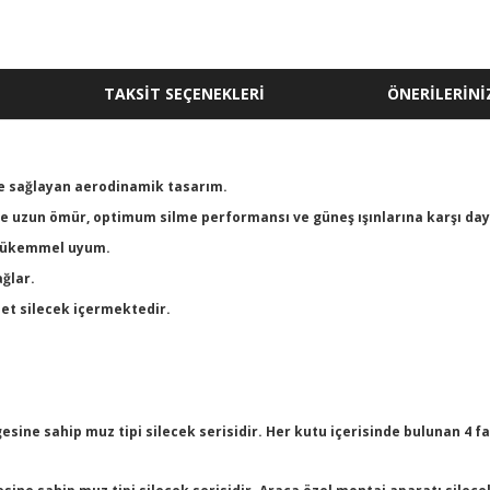
TAKSİT SEÇENEKLERİ
ÖNERİLERİNİ
me sağlayan aerodinamik tasarım.
nde uzun ömür, optimum silme performansı ve güneş ışınlarına karşı daya
a mükemmel uyum.
ğlar.
det silecek içermektedir.
sine sahip muz tipi silecek serisidir. Her kutu içerisinde bulunan 4 f