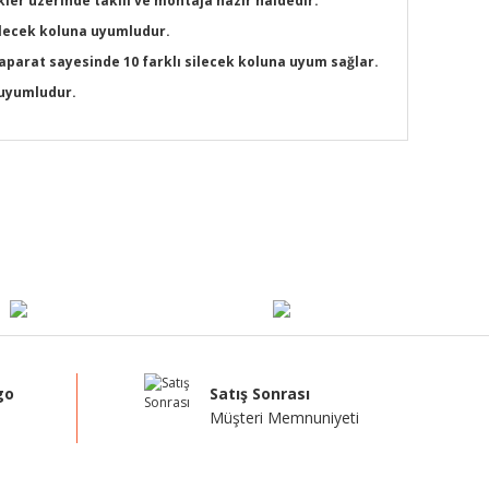
ler üzerinde takılı ve montaja hazır haldedir.
silecek koluna uyumludur.
 aparat sayesinde 10 farklı silecek koluna uyum sağlar.
a uyumludur.
mıza iletebilirsiniz.
go
Satış Sonrası
Müşteri Memnuniyeti