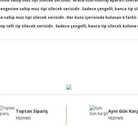
ine sahip muz tipi silecek serisidir. Araca özel montaj aparatı silecek
dengesine sahip muz tipi silecek serisidir. Sadece çengelli, kanca tip 
sahip muz tipi silecek serisidir. Her kutu içerisinde bulunan 6 farklı
 telli tip silecek serisidir. Sadece çengelli, kanca tip silecek kolun
ğer konularda yetersiz gördüğünüz noktaları öneri formunu kullanarak tarafı
Bu ürüne ilk yorumu siz yapın!
Yorum Yaz
Toptan Sipariş
Aynı Gün Kar
Hizmeti
Hizmeti