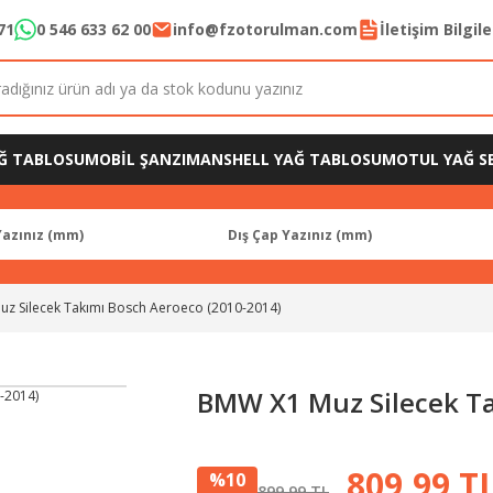
71
0 546 633 62 00
info@fzotorulman.com
İletişim Bilgil
Ğ TABLOSU
MOBİL ŞANZIMAN
SHELL YAĞ TABLOSU
MOTUL YAĞ SE
z Silecek Takımı Bosch Aeroeco (2010-2014)
BMW X1 Muz Silecek Ta
809,99 T
%10
899,99 TL