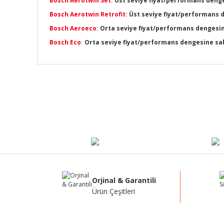
Bosch Aerotwin Set:
Üst seviye fiyat/performans denges
Bosch Aerotwin Retrofit
: Üst seviye fiyat/performans 
Bosch Aeroeco:
Orta seviye fiyat/performans dengesine 
Bosch Eco
:
Orta seviye fiyat/performans dengesine sahip
Bu ürünün fiyat bilgisi, resim, ürün açıklamalarında ve di
Görüş ve önerileriniz için teşekkür ederiz.
Ürün resmi kalitesiz, bozuk veya görüntülenemiyor.
Ürün açıklamasında eksik bilgiler bulunuyor.
Ürün bilgilerinde hatalar bulunuyor.
Ürün fiyatı diğer sitelerden daha pahalı.
Bu ürüne benzer farklı alternatifler olmalı.
Orjinal & Garantili
Ürün Çeşitleri